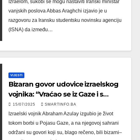
Izraelom, sukobi se mogu nastaviti Iranski ministar
vanjskih poslova Abbas Araghchi izjavio je u
razgovoru za Iransku studentsku novinsku agenciju
(ISNA) da između…
VIJESTI
Bizaran govor udovice izraelskog
vojnika: “Vraćao se iz Gaze i s
ponosom pričao koliko je kuća
15/07/2025
SMARTINFO.BA
srušio”
Izraelski vojnik Abraham Azulay izgubio je život
tokom borbi u Pojasu Gaze, a na njegovoj sahrani
održani su govori koji su, blago rečeno, bili bizarni–