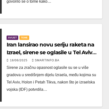
govorilo se o tome kako…
SVIJET
TEME
Iran lansirao novu seriju raketa na
Izrael, sirene se oglasile u Tel Avivu,
Jerusalemu i drugim gradovima
18/06/2025
SMARTINFO.BA
Sirene za zračnu opasnost oglasile su se u više
gradova u središnjem dijelu Izraela, među kojima su
Tel Aviv, Holon i Petah Tikva, nakon što je izraelska
vojska (IDF) potvrdila…