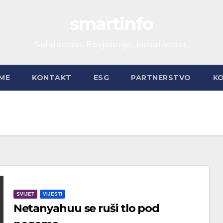
smartinfo
Solidarnost. Povjerenje. Inovativnost.
ME
KONTAKT
ESG
PARTNERSTVO
K
SVIJET
VIJESTI
Netanyahuu se ruši tlo pod