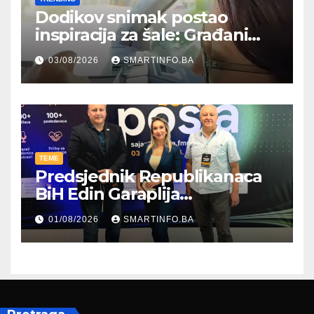
Dodikov snimak postao
inspiracija za šale: Građani
kroz parodiju poslali poruku
03/08/2026
SMARTINFO.BA
TEME
Predsjednik Republikanaca
BiH Edin Garaplija
prisustvovao prezentaciji
01/08/2026
SMARTINFO.BA
Federalnog sajma
zapošljavanja