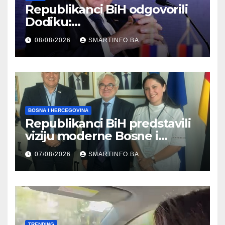
Republikanci BiH odgovorili
Dodiku:
Bosanskohercegovačka
08/08/2026
SMARTINFO.BA
kultura postoji i pripada svim
građanima
BOSNA I HERCEGOVINA
Republikanci BiH predstavili
viziju moderne Bosne i
Hercegovine ambasadoru
07/08/2026
SMARTINFO.BA
Njemačke
TRENDING