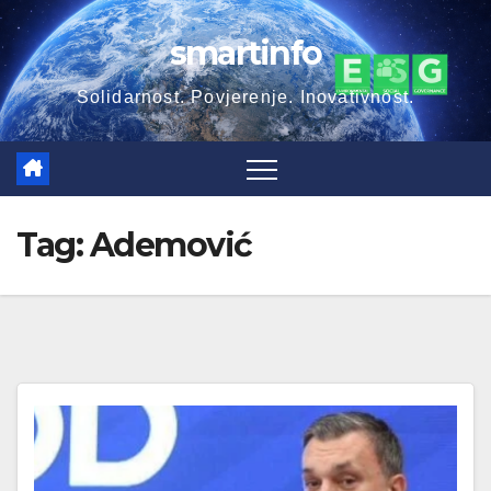
Skip
smartinfo
to
content
Solidarnost. Povjerenje. Inovativnost.
Tag:
Ademović