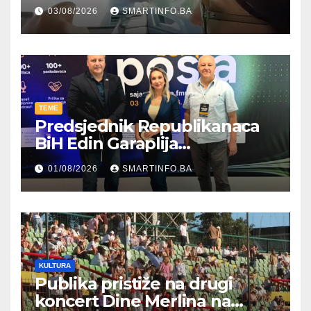
kroz parodiju poslali poruku
03/08/2026
SMARTINFO.BA
TEME
Predsjednik Republikanaca
BiH Edin Garaplija
prisustvovao prezentaciji
01/08/2026
SMARTINFO.BA
Federalnog sajma
zapošljavanja
KULTURA
Publika pristiže na drugi
koncert Dine Merlina na