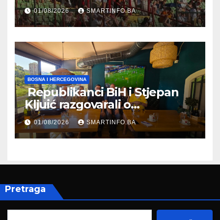
Koševu
01/08/2026
SMARTINFO.BA
BOSNA I HERCEGOVINA
Republikanci BiH i Stjepan
Kljuić razgovarali o
evropskom putu Bosne i
01/08/2026
SMARTINFO.BA
Hercegovine
Pretraga