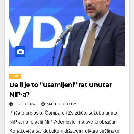
TEME
Da li je to ”usamljeni” rat unutar
NiP-a?
11/11/2024
SMARTINFO.BA
Priča o prelasku Čampare i Zvizdića, sukobu unutar
NiP-a na relaciji NiP-Ademović i na sve to obračun
Konakovića sa ”dubokom državom, otvara suštinsko