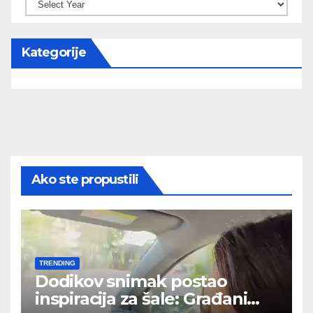
Kategorije
Ako ste propustili
TRENDING
Dodikov snimak postao
inspiracija za šale: Građani