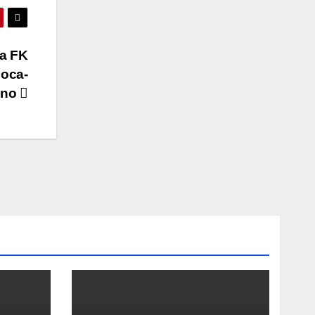
ja FK
Coca-
čno