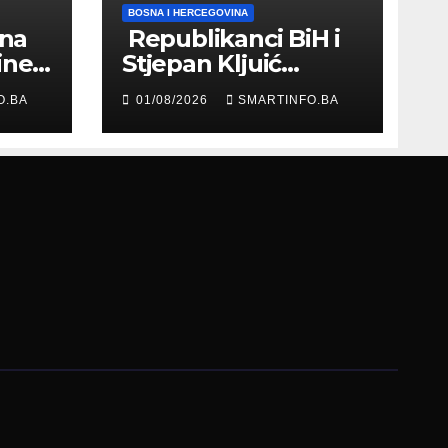
BOSNA I HERCEGOVINA
 na
Republikanci BiH i
ine
Stjepan Kljuić
evu
razgovarali o
O.BA
01/08/2026
SMARTINFO.BA
evropskom putu
Bosne i
Hercegovine