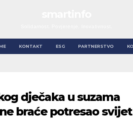
smartinfo
Solidarnost. Povjerenje. Inovativnost.
ME
KONTAKT
ESG
PARTNERSTVO
K
kog dječaka u suzama
ene braće potresao svijet