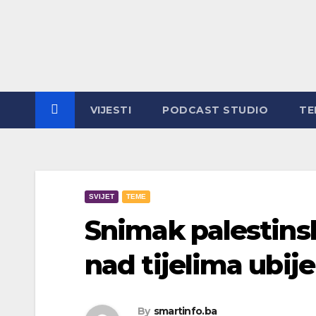
Skip
to
content
VIJESTI
PODCAST STUDIO
TE
SVIJET
TEME
Snimak palestins
nad tijelima ubij
By
smartinfo.ba