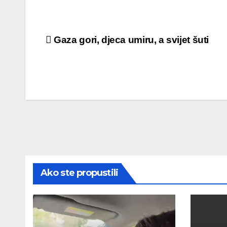
Post
Gaza gori, djeca umiru, a svijet šuti
navigation
Ako ste propustili