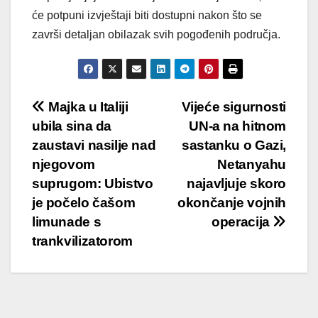
će potpuni izvještaji biti dostupni nakon što se
završi detaljan obilazak svih pogođenih područja.
Post
Majka u Italiji
Vijeće sigurnosti
ubila sina da
UN-a na hitnom
navigation
zaustavi nasilje nad
sastanku o Gazi,
njegovom
Netanyahu
suprugom: Ubistvo
najavljuje skoro
je počelo čašom
okončanje vojnih
limunade s
operacija
trankvilizatorom