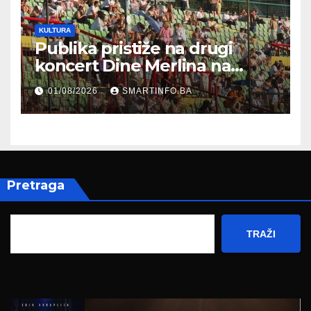
KULTURA
Publika pristiže na drugi
koncert Dine Merlina na
Koševu
01/08/2026
SMARTINFO.BA
Pretraga
TRAŽI