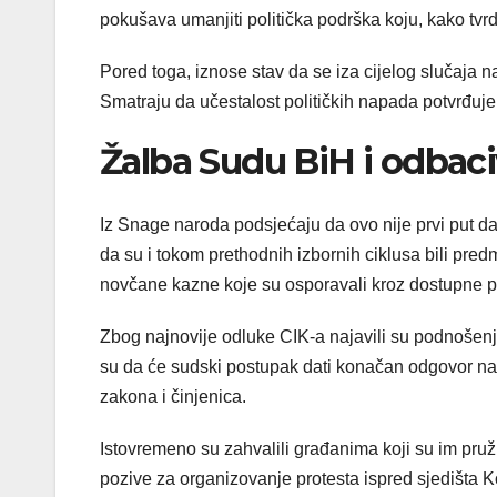
pokušava umanjiti politička podrška koju, kako tv
Pored toga, iznose stav da se iza cijelog slučaja n
Smatraju da učestalost političkih napada potvrđuje 
Žalba Sudu BiH i odbaci
Iz Snage naroda podsjećaju da ovo nije prvi put 
da su i tokom prethodnih izbornih ciklusa bili pred
novčane kazne koje su osporavali kroz dostupne 
Zbog najnovije odluke CIK-a najavili su podnošen
su da će sudski postupak dati konačan odgovor na 
zakona i činjenica.
Istovremeno su zahvalili građanima koji su im pruž
pozive za organizovanje protesta ispred sjedišta Kom