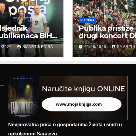
KULTURA
sjednik
Publika pristiže
ublikanaca BiH
drugi koncert D
 Garaplija
Merlina na Koš
8/2026
SMARTINFO.BA
01/08/2026
SMARTIN
ustvovao
entaciji
eralnog sajma
šljavanja
Nevjerovatna priča o gospodarima života i smrti u
opkoljenom Sarajevu.