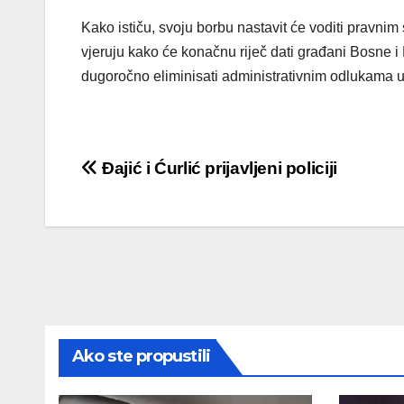
Kako ističu, svoju borbu nastavit će voditi pravni
vjeruju kako će konačnu riječ dati građani Bosne i
dugoročno eliminisati administrativnim odlukama uko
Post
Đajić i Ćurlić prijavljeni policiji
navigation
Ako ste propustili