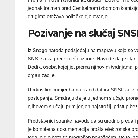
jednak tretman pred Centralnom izbornom komisijom 
drugima otežava političko djelovanje.
Pozivanje na slučaj SNSD-
Iz Snage naroda podsjećaju na raspravu koja se vo
SNSD-a za predstojeće izbore. Navode da je član 
Dodik, osoba kojoj je, prema njihovim tvrdnjama, 
organizacije.
Uprkos tim primjedbama, kandidatura SNSD-a je o
postupanja. Smatraju da je u jednom slučaju prona
njihovom slučaju primijenjen najstrožiji pristup be
Predstavnici stranke navode da su uredno predali 
je kompletna dokumentacija prošla elektronske prov
toga je dio potpisa proglašen nevažećim, što je, 