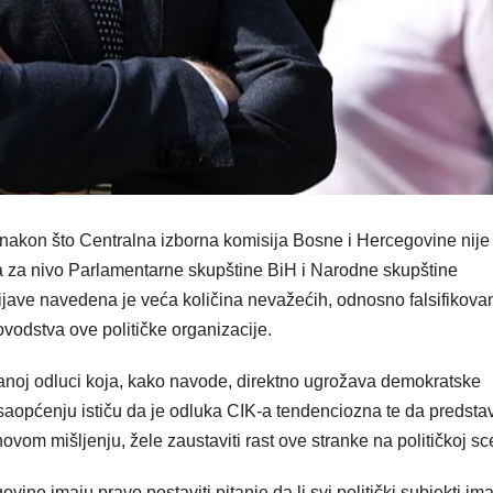
 nakon što Centralna izborna komisija Bosne i Hercegovine nije
a za nivo Parlamentarne skupštine BiH i Narodne skupštine
jave navedena je veća količina nevažećih, odnosno falsifikova
ovodstva ove političke organizacije.
visanoj odluci koja, kako navode, direktno ugrožava demokratske
 saopćenju ističu da je odluka CIK-a tendenciozna te da predstav
ihovom mišljenju, žele zaustaviti rast ove stranke na političkoj sc
ne imaju pravo postaviti pitanje da li svi politički subjekti im