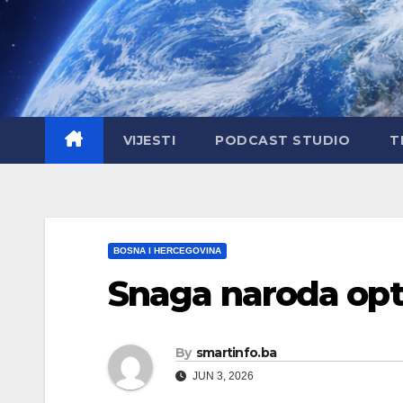
Skip
to
content
VIJESTI
PODCAST STUDIO
T
BOSNA I HERCEGOVINA
Snaga naroda optu
By
smartinfo.ba
JUN 3, 2026