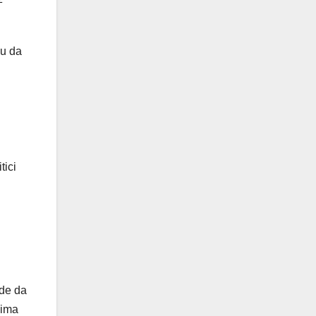
ju da
tici
ode da
cima