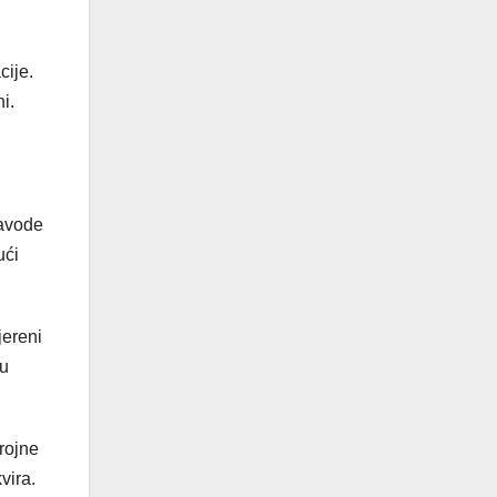
cije.
i.
Navode
ući
jereni
vu
rojne
vira.