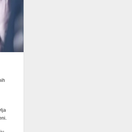
nih
lja
eni.
aju