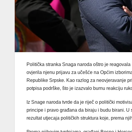
Politička stranka Snaga naroda oštro je reagovala
ovjerila njenu prijavu za učešće na Općim izborim
Republike Srpske. Kao razlog za neovjeravanje pri
potpisa podrške, što je izazvalo burnu reakciju ruk
Iz Snage naroda tvrde da je riječ o politički moti
principe i pravo građana da biraju i budu birani. U
rezultat utjecaja političkih struktura koje, prema nj
Prema njihovim tvrdnjama, građani Bosne i Hercegovi