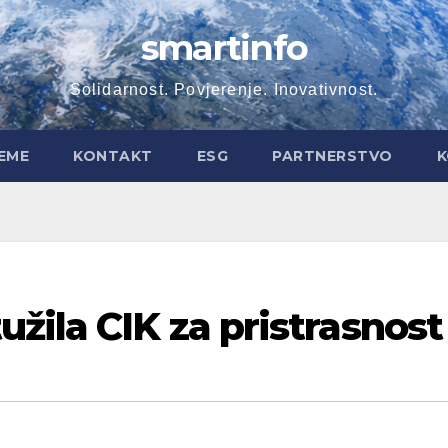
smartinfo
Solidarnost. Povjerenje. Inovativnost.
EME
KONTAKT
ESG
PARTNERSTVO
K
žila CIK za pristrasnost