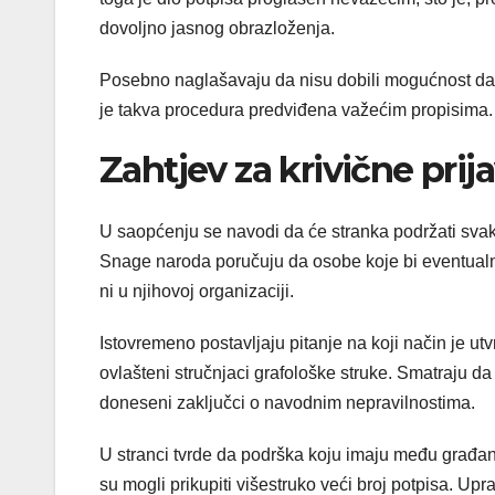
dovoljno jasnog obrazloženja.
Posebno naglašavaju da nisu dobili mogućnost da
je takva procedura predviđena važećim propisima.
Zahtjev za krivične prij
U saopćenju se navodi da će stranka podržati svaku 
Snage naroda poručuju da osobe koje bi eventualno
ni u njihovoj organizaciji.
Istovremeno postavljaju pitanje na koji način je utv
ovlašteni stručnjaci grafološke struke. Smatraju d
doneseni zaključci o navodnim nepravilnostima.
U stranci tvrde da podrška koju imaju među građan
su mogli prikupiti višestruko veći broj potpisa. U