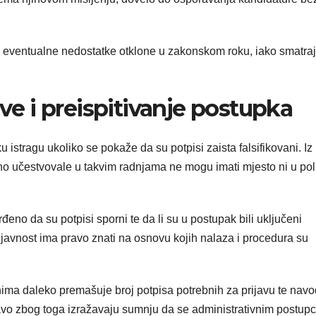
 eventualne nedostatke otklone u zakonskom roku, iako smatra
ave i preispitivanje postupka
istragu ukoliko se pokaže da su potpisi zaista falsifikovani. Iz
 učestvovale u takvim radnjama ne mogu imati mjesto ni u poli
rđeno da su potpisi sporni te da li su u postupak bili uključeni
a javnost ima pravo znati na osnovu kojih nalaza i procedura su
ima daleko premašuje broj potpisa potrebnih za prijavu te nav
pravo zbog toga izražavaju sumnju da se administrativnim postup