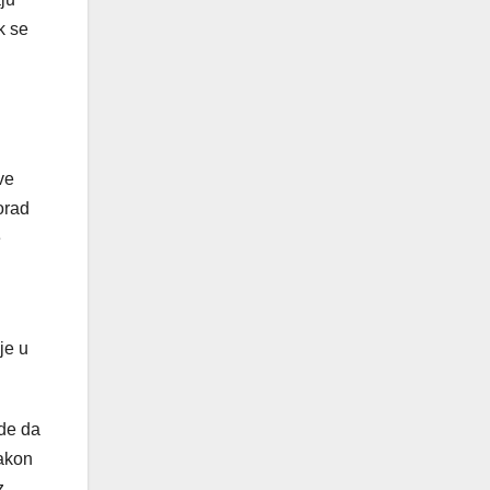
k se
ve
orad
e
je u
rde da
nakon
z