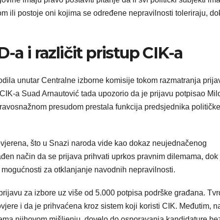
ili postoje oni kojima se određene nepravilnosti toleriraju, do
a i različit pristup CIK-a
dila unutar Centralne izborne komisije tokom razmatranja prija
CIK-a Suad Arnautović tada upozorio da je prijavu potpisao Mil
pravosnažnom presudom prestala funkcija predsjednika političk
vjerena, što u Snazi naroda vide kao dokaz neujednačenog
đen način da se prijava prihvati uprkos pravnim dilemama, dok 
z mogućnosti za otklanjanje navodnih nepravilnosti.
prijavu za izbore uz više od 5.000 potpisa podrške građana. Tv
jere i da je prihvaćena kroz sistem koji koristi CIK. Međutim, 
prema njihovom mišljenju, dovelo do osporavanja kandidature be