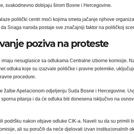
rde, svakodnevno dobijaju širom Bosne i Hercegovine.
alaze politički centri moći kojima smeta jačanje njihove organiza
da Snaga naroda postaje sve značajniji faktor na političkoj scen
vanje poziva na proteste
da imaju nesuglasice sa odlukama Centralne izborne komisije. 
met odluka koje su izazvale političke i pravne polemike, uključuj
pravne procedure.
je žalbe Apelacionom odjeljenju Suda Bosne i Hercegovine. Uv
sporna pitanja i da će odluka biti donesena isključivo na osno
ili podršku nakon objave odluke CIK-a. Naveli su da su primili b
isije, ali su poručili da neće djelovati izvan institucionalnih ok