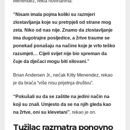
Menendez, rekla novinarima:
“Nisam imala pojma koliki su razmjeri
zlostavljanja koje su pretrpjeli od strane mog
zeta. Niko od nas nije. Znamo da zlostavljanje
ima dugotrajne posljedice, a žrtve traume se
ponekad ponašaju na načine koje je vrlo teško
razumjeti… Cijeli svijet nije bio spreman da
čuje da dječaci mogu biti silovani.”
Brian Andersen Jr., nećak Kitty Menendez, rekao
je da braća “više nisu prijetnja društvu”.
“Pokušali su da se zaštite na jedini način na
koji su znali. Umjesto da se na njih gleda kao
na žrtve, oni su klevetani”
, rekao je on.
Tužilac razmatra ponovno