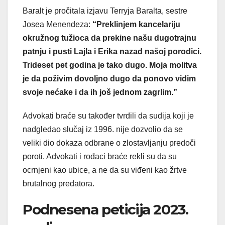
Baralt je pročitala izjavu Terryja Baralta, sestre
Josea Menendeza:
“Preklinjem kancelariju
okružnog tužioca da prekine našu dugotrajnu
patnju i pusti Lajla i Erika nazad našoj porodici.
Trideset pet godina je tako dugo. Moja molitva
je da poživim dovoljno dugo da ponovo vidim
svoje nećake i da ih još jednom zagrlim.”
Advokati braće su također tvrdili da sudija koji je
nadgledao slučaj iz 1996. nije dozvolio da se
veliki dio dokaza odbrane o zlostavljanju predoči
poroti. Advokati i rođaci braće rekli su da su
ocrnjeni kao ubice, a ne da su viđeni kao žrtve
brutalnog predatora.
Podnesena peticija 2023.