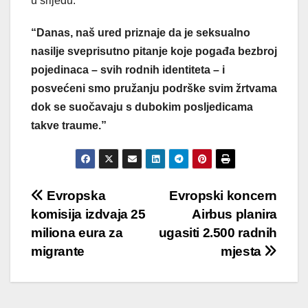
u srijedu.
“Danas, naš ured priznaje da je seksualno
nasilje sveprisutno pitanje koje pogađa bezbroj
pojedinaca – svih rodnih identiteta – i
posvećeni smo pružanju podrške svim žrtvama
dok se suočavaju s dubokim posljedicama
takve traume.”
Post
Evropska
Evropski koncern
komisija izdvaja 25
Airbus planira
navigation
miliona eura za
ugasiti 2.500 radnih
migrante
mjesta