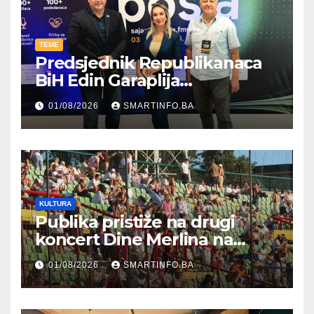
TEME
Predsjednik Republikanaca
BiH Edin Garaplija
prisustvovao prezentaciji
01/08/2026
SMARTINFO.BA
Federalnog sajma
zapošljavanja
KULTURA
Publika pristiže na drugi
koncert Dine Merlina na
Koševu
01/08/2026
SMARTINFO.BA