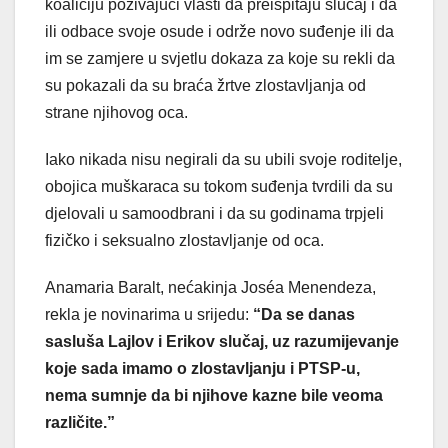
koaliciju pozivajući vlasti da preispitaju slučaj i da
ili odbace svoje osude i održe novo suđenje ili da
im se zamjere u svjetlu dokaza za koje su rekli da
su pokazali da su braća žrtve zlostavljanja od
strane njihovog oca.
Iako nikada nisu negirali da su ubili svoje roditelje,
obojica muškaraca su tokom suđenja tvrdili da su
djelovali u samoodbrani i da su godinama trpjeli
fizičko i seksualno zlostavljanje od oca.
Anamaria Baralt, nećakinja Joséa Menendeza,
rekla je novinarima u srijedu:
“Da se danas
sasluša Lajlov i Erikov slučaj, uz razumijevanje
koje sada imamo o zlostavljanju i PTSP-u,
nema sumnje da bi njihove kazne bile veoma
različite.”