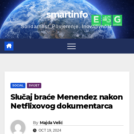
Skip
smartinfo
to
content
Solidarnost. Povjerenje. Inovativnost.
SOCIAL
SVIJET
Slučaj braće Menendez nakon
Netflixovog dokumentarca
By
Majda Velić
OCT 19, 2024