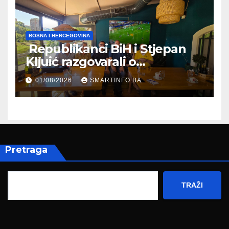
BOSNA I HERCEGOVINA
Republikanci BiH i Stjepan
Kljuić razgovarali o
evropskom putu Bosne i
01/08/2026
SMARTINFO.BA
Hercegovine
Pretraga
TRAŽI