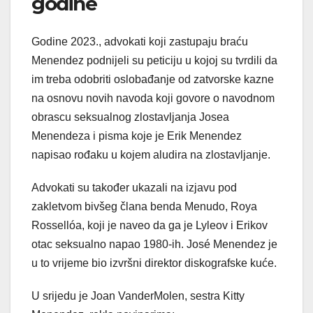
godine
Godine 2023., advokati koji zastupaju braću
Menendez podnijeli su peticiju u kojoj su tvrdili da
im treba odobriti oslobađanje od zatvorske kazne
na osnovu novih navoda koji govore o navodnom
obrascu seksualnog zlostavljanja Josea
Menendeza i pisma koje je Erik Menendez
napisao rođaku u kojem aludira na zlostavljanje.
Advokati su također ukazali na izjavu pod
zakletvom bivšeg člana benda Menudo, Roya
Rossellóa, koji je naveo da ga je Lyleov i Erikov
otac seksualno napao 1980-ih. José Menendez je
u to vrijeme bio izvršni direktor diskografske kuće.
U srijedu je Joan VanderMolen, sestra Kitty