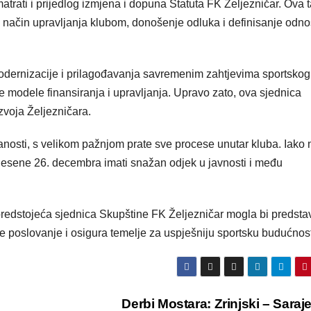
atrati i prijedlog izmjena i dopuna Statuta FK Željezničar. Ova 
način upravljanja klubom, donošenje odluka i definisanje odn
odernizacije i prilagođavanja savremenim zahtjevima sportskog
e modele finansiranja i upravljanja. Upravo zato, ova sjednica
voja Željezničara.
odanosti, s velikom pažnjom prate sve procese unutar kluba. Iako
onesene 26. decembra imati snažan odjek u javnosti i među
redstojeća sjednica Skupštine FK Željezničar mogla bi predstav
je poslovanje i osigura temelje za uspješniju sportsku budućnost
Derbi Mostara: Zrinjski – Sara