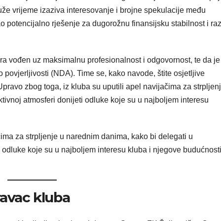
že vrijeme izaziva interesovanje i brojne spekulacije među
kao potencijalno rješenje za dugorožnu finansijsku stabilnost i ra
ora vođen uz maksimalnu profesionalnost i odgovornost, te da je
povjerljivosti (NDA). Time se, kako navode, štite osjetljive
Upravo zbog toga, iz kluba su uputili apel navijačima za strpljenj
ktivnoj atmosferi donijeti odluke koje su u najboljem interesu
ma za strpljenje u narednim danima, kako bi delegati u
i odluke koje su u najboljem interesu kluba i njegove budućnosti
ravac kluba