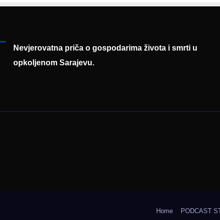
Federalnog saj
zapošljavanja
Nevjerovatna priča o gospodarima života i smrti u
opkoljenom Sarajevu.
Home
PODCAST S