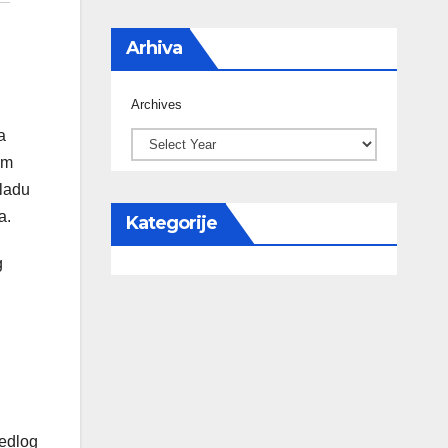
Arhiva
Archives
a
om
kladu
a.
Kategorije
g
jedlog