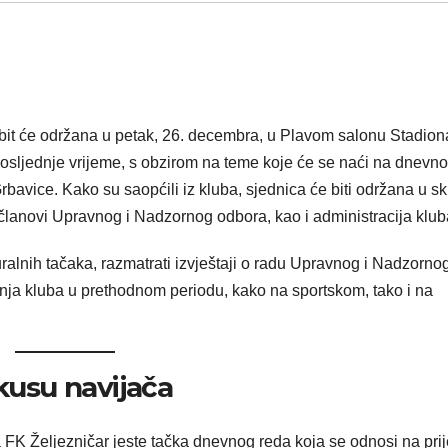
bit će održana u petak, 26. decembra, u Plavom salonu Stadion
 posljednje vrijeme, s obzirom na teme koje će se naći na dnevn
rbavice. Kako su saopćili iz kluba, sjednica će biti održana u s
 članovi Upravnog i Nadzornog odbora, kao i administracija klub
lnih tačaka, razmatrati izvještaji o radu Upravnog i Nadzorno
vanja kluba u prethodnom periodu, kako na sportskom, tako i na
kusu navijača
a FK Željezničar jeste tačka dnevnog reda koja se odnosi na pri