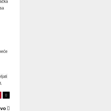
tačka
osa
 neće
ljati
.
jevo