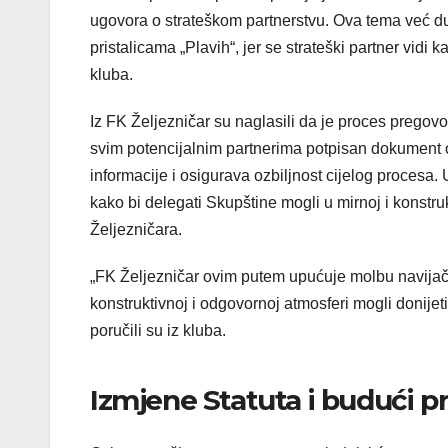
ugovora o strateškom partnerstvu. Ova tema već du
pristalicama „Plavih“, jer se strateški partner vidi 
kluba.
Iz FK Željezničar su naglasili da je proces pregov
svim potencijalnim partnerima potpisan dokument o 
informacije i osigurava ozbiljnost cijelog procesa. 
kako bi delegati Skupštine mogli u mirnoj i konstru
Željezničara.
„FK Željezničar ovim putem upućuje molbu navijači
konstruktivnoj i odgovornoj atmosferi mogli donijet
poručili su iz kluba.
Izmjene Statuta i budući p