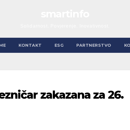
smartinfo
Solidarnost. Povjerenje. Inovativnost.
ME
KONTAKT
ESG
PARTNERSTVO
K
ezničar zakazana za 26.