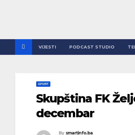
Skip
to
content
VIJESTI
PODCAST STUDIO
TE
SPORT
Skupština FK Želj
decembar
By
smartinfo.ba