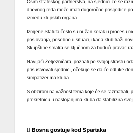
Osim strateškog partnerstva, na sjednici će se razm
dnevnog reda može imati dugoročne posljedice po 
između klupskih organa.
Izmjene Statuta često su nužan korak u procesu m
poslovanja, posebno u situaciji kada klub traži nov
Skupštine smatra se ključnom za budući pravac raz
Navijači Željezničara, poznati po svojoj strasti i 
prisustvovati sjednici, očekuje se da će odluke d
simpatizerima kluba.
S obzirom na važnost tema koje će se razmatrati, p
prekretnicu u nastojanjima kluba da stabilizira svo
Post
Bosna gostuje kod Spartaka