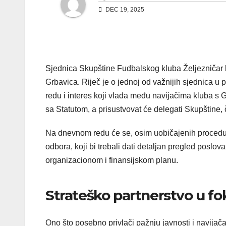
DEC 19, 2025
Sjednica Skupštine Fudbalskog kluba Željezničar 
Grbavica. Riječ je o jednoj od važnijih sjednica u
redu i interes koji vlada među navijačima kluba s G
sa Statutom, a prisustvovat će delegati Skupštine,
Na dnevnom redu će se, osim uobičajenih procedura
odbora, koji bi trebali dati detaljan pregled poslo
organizacionom i finansijskom planu.
Strateško partnerstvo u fo
Ono što posebno privlači pažnju javnosti i navijač