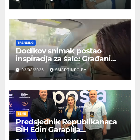
Njemačke
TRENDING
Dodikov snimak postao
inspiracija za šale: Građani
kroz parodiju poslali poruku
03/08/2026
SMARTINFO.BA
TEME
Predsjednik Republikanaca
BiH Edin Garaplija
prisustvovao prezentaciji