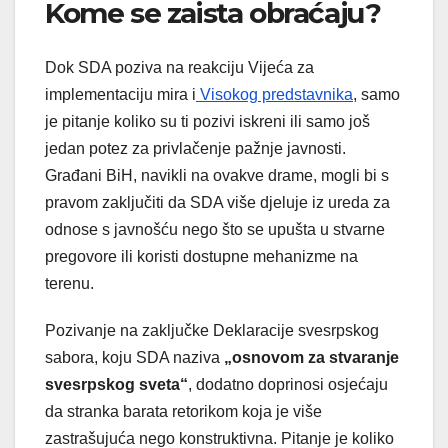
Kome se zaista obraćaju?
Dok SDA poziva na reakciju Vijeća za
implementaciju mira i
Visokog predstavnika
, samo
je pitanje koliko su ti pozivi iskreni ili samo još
jedan potez za privlačenje pažnje javnosti.
Građani BiH, navikli na ovakve drame, mogli bi s
pravom zaključiti da SDA više djeluje iz ureda za
odnose s javnošću nego što se upušta u stvarne
pregovore ili koristi dostupne mehanizme na
terenu.
Pozivanje na zaključke Deklaracije svesrpskog
sabora, koju SDA naziva
„osnovom za stvaranje
svesrpskog sveta“
, dodatno doprinosi osjećaju
da stranka barata retorikom koja je više
zastrašujuća nego konstruktivna. Pitanje je koliko