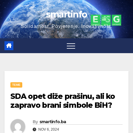
Skip
smartinfo
to
content
Solidarnost. Povjerenje. Inovativnost.
TEME
SDA opet diže prašinu, ali ko
zapravo brani simbole BiH?
By
smartinfo.ba
NOV 6, 2024