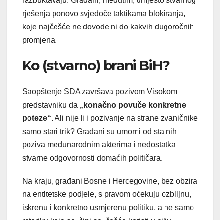
razbuktavaju. Građani, međutim, umjesto stvarnog
rješenja ponovo svjedoče taktikama blokiranja,
koje najčešće ne dovode ni do kakvih dugoročnih
promjena.
Ko (stvarno) brani BiH?
Saopštenje SDA završava pozivom Visokom
predstavniku da
„konačno povuče konkretne
poteze“
. Ali nije li i pozivanje na strane zvaničnike
samo stari trik? Građani su umorni od stalnih
poziva međunarodnim akterima i nedostatka
stvarne odgovornosti domaćih političara.
Na kraju, građani Bosne i Hercegovine, bez obzira
na entitetske podjele, s pravom očekuju ozbiljnu,
iskrenu i konkretno usmjerenu politiku, a ne samo