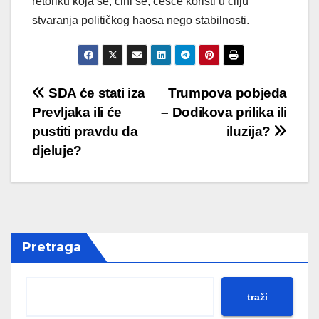
retoriku koja se, čini se, češće koristi u cilju
stvaranja političkog haosa nego stabilnosti.
Post
SDA će stati iza
Trumpova pobjeda
Prevljaka ili će
– Dodikova prilika ili
navigation
pustiti pravdu da
iluzija?
djeluje?
Pretraga
traži