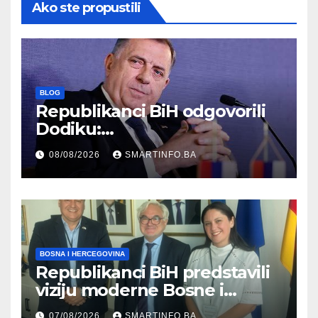
Ako ste propustili
BLOG
Republikanci BiH odgovorili
Dodiku:
Bosanskohercegovačka
08/08/2026
SMARTINFO.BA
kultura postoji i pripada svim
građanima
BOSNA I HERCEGOVINA
Republikanci BiH predstavili
viziju moderne Bosne i
Hercegovine ambasadoru
07/08/2026
SMARTINFO.BA