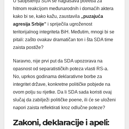
U saopštenju SDA se naglašava potreba za
hitnom reakcijom međunarodnih i domaćih aktera
kako bi se, kako kažu, zaustavila
„puzajuća
agresija Srbije“
i spriječila ugroženost
teritorijalnog integriteta BiH. Međutim, mnogi bi se
pitali: zašto ovakav dramatičan ton i šta SDA time
zaista postiže?
Naravno, nije prvi put da SDA upozorava na
opasnost od separatističkih poteza vlasti RS-a.
No, uprkos godinama deklarativne borbe za
integritet države, konkretne političke pobjede na
ovom polju su rijetke. Da li SDA sada koristi ovaj
slučaj da zabilježi političke poene, ili će se uloženi
napori zaista reflektirati kroz odlučne poteze?
Zakoni, deklaracije i apeli: