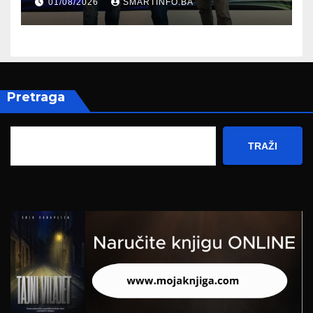
01/08/2026
SMARTINFO.BA
Federalnog sajma
zapošljavanja
Pretraga
TRAŽI