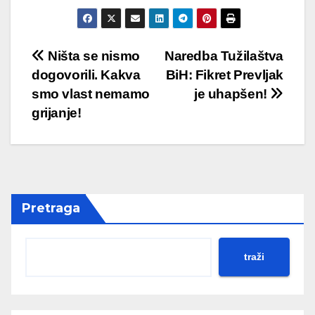
Post
Ništa se nismo
Naredba Tužilaštva
dogovorili. Kakva
BiH: Fikret Prevljak
navigation
smo vlast nemamo
je uhapšen!
grijanje!
Pretraga
traži