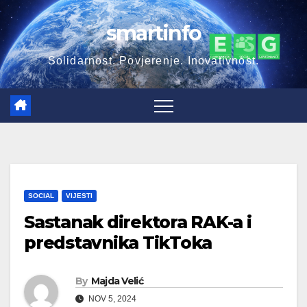
Skip
smartinfo
to
content
Solidarnost. Povjerenje. Inovativnost.
SOCIAL
VIJESTI
Sastanak direktora RAK-a i
predstavnika TikToka
By
Majda Velić
NOV 5, 2024