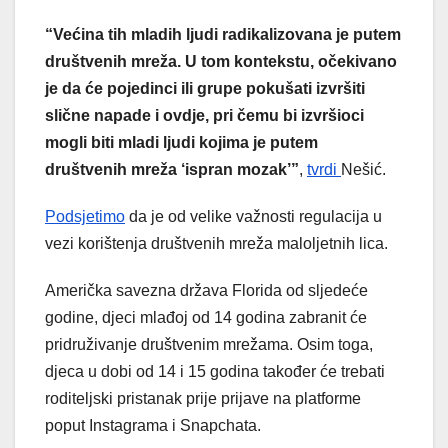
“Većina tih mladih ljudi radikalizovana je putem
društvenih mreža. U tom kontekstu, očekivano
je da će pojedinci ili grupe pokušati izvršiti
slične napade i ovdje, pri čemu bi izvršioci
mogli biti mladi ljudi kojima je putem
društvenih mreža ‘ispran mozak’”
,
tvrdi
Nešić.
Podsjetimo
da je od velike važnosti regulacija u
vezi korištenja društvenih mreža maloljetnih lica.
Američka savezna država Florida od sljedeće
godine, djeci mlađoj od 14 godina zabranit će
pridruživanje društvenim mrežama. Osim toga,
djeca u dobi od 14 i 15 godina također će trebati
roditeljski pristanak prije prijave na platforme
poput Instagrama i Snapchata.