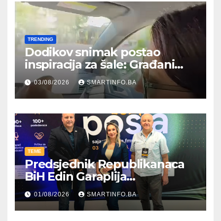
TRENDING
Dodikov snimak postao
inspiracija za šale: Građani
kroz parodiju poslali poruku
03/08/2026
SMARTINFO.BA
TEME
Predsjednik Republikanaca
BiH Edin Garaplija
prisustvovao prezentaciji
01/08/2026
SMARTINFO.BA
Federalnog sajma
zapošljavanja