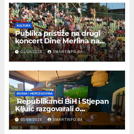
KULTURA
Publika pristiže na drugi
koncert Dine Merlina na
Koševu
01/08/2026
SMARTINFO.BA
BOSNA I HERCEGOVINA
Republikanci BiH i Stjepan
Kljuić razgovarali o
evropskom putu Bosne i
01/08/2026
SMARTINFO.BA
Hercegovine