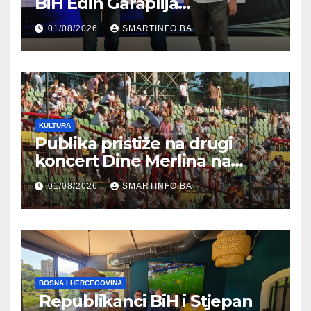
BiH Edin Garaplija
prisustvovao prezentaciji
01/08/2026
SMARTINFO.BA
Federalnog sajma
zapošljavanja
KULTURA
Publika pristiže na drugi
koncert Dine Merlina na
Koševu
01/08/2026
SMARTINFO.BA
BOSNA I HERCEGOVINA
Republikanci BiH i Stjepan