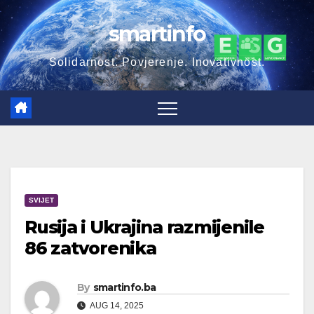
Skip
smartinfo
to
content
Solidarnost. Povjerenje. Inovativnost.
SVIJET
Rusija i Ukrajina razmijenile
86 zatvorenika
By
smartinfo.ba
AUG 14, 2025