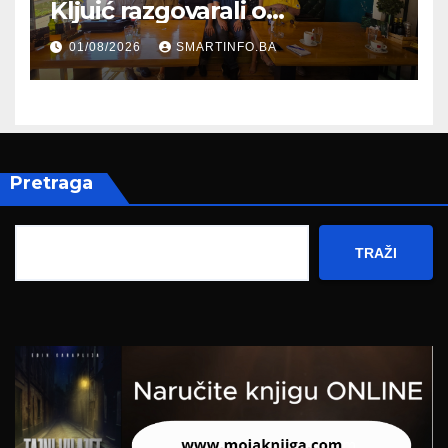
Kljuić razgovarali o
evropskom putu Bosne i
01/08/2026
SMARTINFO.BA
Hercegovine
Pretraga
TRAŽI