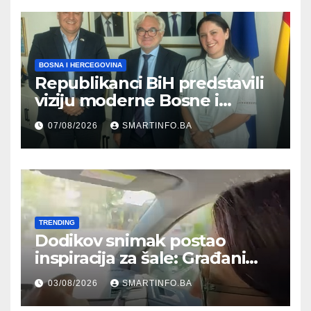
BOSNA I HERCEGOVINA
Republikanci BiH predstavili
viziju moderne Bosne i
Hercegovine ambasadoru
07/08/2026
SMARTINFO.BA
Njemačke
TRENDING
Dodikov snimak postao
inspiracija za šale: Građani
kroz parodiju poslali poruku
03/08/2026
SMARTINFO.BA