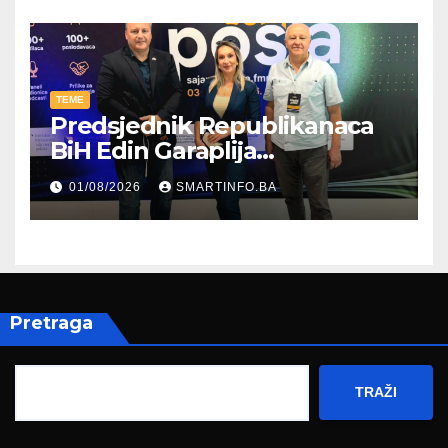
TEME
Predsjednik Republikanaca
BiH Edin Garaplija
prisustvovao prezentaciji
01/08/2026
SMARTINFO.BA
Federalnog sajma
zapošljavanja
Pretraga
TRAŽI