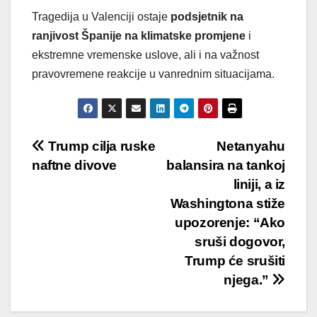
Tragedija u Valenciji ostaje
podsjetnik na
ranjivost Španije na klimatske promjene
i
ekstremne vremenske uslove, ali i na važnost
pravovremene reakcije u vanrednim situacijama.
Post
Trump cilja ruske
Netanyahu
naftne divove
balansira na tankoj
navigation
liniji, a iz
Washingtona stiže
upozorenje: “Ako
sruši dogovor,
Trump će srušiti
njega.”