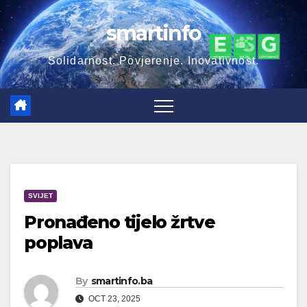
Skip
smartinfo
to
content
Solidarnost. Povjerenje. Inovativnost.
SVIJET
Pronađeno tijelo žrtve
poplava
By
smartinfo.ba
OCT 23, 2025