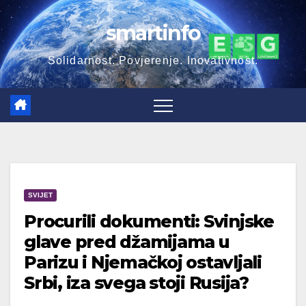
Skip
smartinfo
to
content
Solidarnost. Povjerenje. Inovativnost.
SVIJET
Procurili dokumenti: Svinjske
glave pred džamijama u
Parizu i Njemačkoj ostavljali
Srbi, iza svega stoji Rusija?