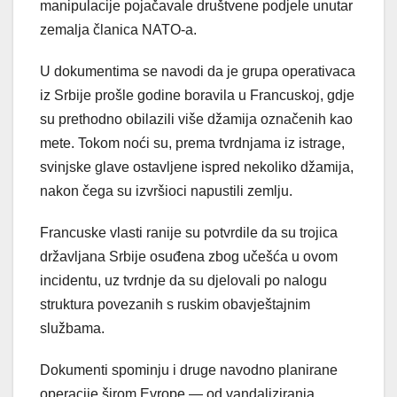
manipulacije pojačavale društvene podjele unutar
zemalja članica NATO-a.
U dokumentima se navodi da je grupa operativaca
iz Srbije prošle godine boravila u Francuskoj, gdje
su prethodno obilazili više džamija označenih kao
mete. Tokom noći su, prema tvrdnjama iz istrage,
svinjske glave ostavljene ispred nekoliko džamija,
nakon čega su izvršioci napustili zemlju.
Francuske vlasti ranije su potvrdile da su trojica
državljana Srbije osuđena zbog učešća u ovom
incidentu, uz tvrdnje da su djelovali po nalogu
struktura povezanih s ruskim obavještajnim
službama.
Dokumenti spominju i druge navodno planirane
operacije širom Evrope — od vandaliziranja