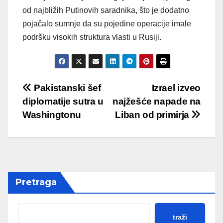
od najbližih Putinovih saradnika, što je dodatno
pojačalo sumnje da su pojedine operacije imale
podršku visokih struktura vlasti u Rusiji.
Post
Pakistanski šef
Izrael izveo
diplomatije sutra u
najžešće napade na
navigation
Washingtonu
Liban od primirja
Pretraga
traži