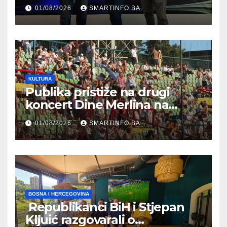
prisustvovao prezentaciji
01/08/2026
SMARTINFO.BA
Federalnog sajma
zapošljavanja
KULTURA
Publika pristiže na drugi
koncert Dine Merlina na
Koševu
01/08/2026
SMARTINFO.BA
BOSNA I HERCEGOVINA
Republikanci BiH i Stjepan
Kljuić razgovarali o