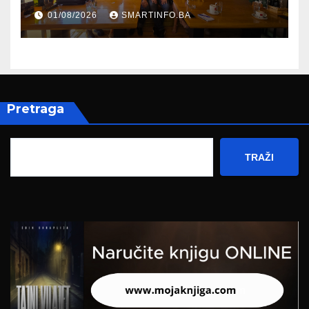
evropskom putu Bosne i
01/08/2026
SMARTINFO.BA
Hercegovine
Pretraga
TRAŽI