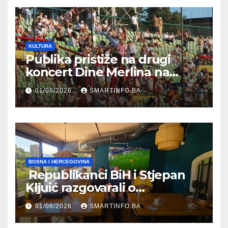
KULTURA
Publika pristiže na drugi
koncert Dine Merlina na
Koševu
01/08/2026
SMARTINFO.BA
BOSNA I HERCEGOVINA
Republikanci BiH i Stjepan
Kljuić razgovarali o
evropskom putu Bosne i
01/08/2026
SMARTINFO.BA
Hercegovine