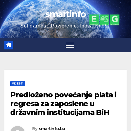
Skip
smartinfo
to
content
Solidarnost. Povjerenje. Inovativnost.
VIJESTI
Predloženo povećanje plata i
regresa za zaposlene u
državnim institucijama BiH
By
smartinfo.ba