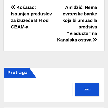
Post
Košarac:
Amidžić: Nema
Ispunjen preduslov
evropske banke
navigation
za izuzeće BiH od
koja bi prebacila
CBAM-a
sredstva
“Viaductu” na
Kanalska ostrva
Pretraga
traži