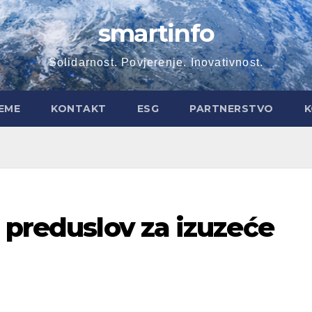
smartinfo
Solidarnost. Povjerenje. Inovativnost.
EME
KONTAKT
ESG
PARTNERSTVO
K
 preduslov za izuzeće