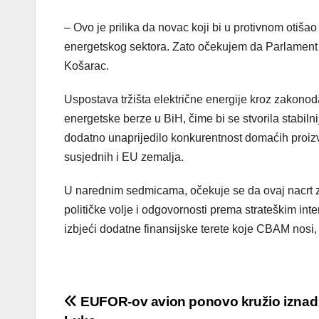
– Ovo je prilika da novac koji bi u protivnom otišao
energetskog sektora. Zato očekujem da Parlament B
Košarac.
Uspostava tržišta električne energije kroz zakono
energetske berze u BiH, čime bi se stvorila stabilni
dodatno unaprijedilo konkurentnost domaćih proizv
susjednih i EU zemalja.
U narednim sedmicama, očekuje se da ovaj nacrt z
političke volje i odgovornosti prema strateškim i
izbjeći dodatne finansijske terete koje CBAM nosi, 
Post
EUFOR-ov avion ponovo kružio iznad