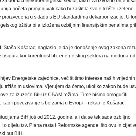
za domaći elektroenergetski sektor, tako i za izvozno orijentis
ija počela primjenjivati kako bi zaštitila svoje tržište i zelene
nije proizvedena u skladu s EU standardima dekarbonizacije. U t
etskog tržišta bila izložena ozbiljnim finansijskim penalima pri
, Staša Košarac, naglasio je da je donošenje ovog zakona rezu
e osigura konkurentnost bh. energetskog sektora na međunaro
ev Energetske zajednice, već štitimo interese naših vrijednih
aju tržišnim uslovima. Vjerujem da ćemo, ukoliko zakon bude us
uslove za izuzeće BiH iz CBAM režima. Time bismo omogućili
e, kao i povezivanje s berzama u Evropi – rekao je Košarac.
itucijama BiH još od 2012. godine, ali da se tek sada ozbiljno
i o dijelu tzv. Plana rasta i Reformske agende, što ovu inicijativ
ski put BiH.