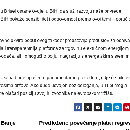
 u Brisel ostane ovdje, u BiH, da služi razvoju naše privrede i
iH pokaže senzibilitet i odgovornost prema ovoj temi – poručio
davne okvire poput ovog također predstavlja preduslov za osniv
ja i transparentnija platforma za trgovinu električnom energijom.
ođača, ali i omogućilo bolju integraciju s energetskim sistemim
akona bude upućen u parlamentarnu proceduru, gdje će biti tes
nteresima države. Ako bude usvojen bez odlaganja, BiH bi mogla
te ojačati poziciju svojih izvoznika na evropskom tržištu.
 Banje
Predloženo povećanje plata i regre