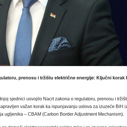
ulatoru, prenosu i tržištu električne energije: Ključni korak 
joj sjednici usvojilo Nacrt zakona o regulatoru, prenosu i tržiš
 napravljen važan korak ka ispunjavanju uslova za izuzeće BiH i
ja ugljenika – CBAM (Carbon Border Adjustment Mechanism).