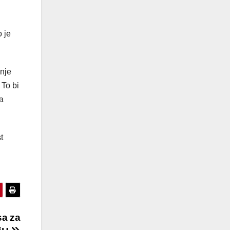
 je
anje
 To bi
a
t
sa za