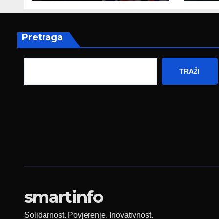
pripada svim
amb
građanima
Nje
Pretraga
TRAŽI
smartinfo
Solidarnost. Povjerenje. Inovativnost.