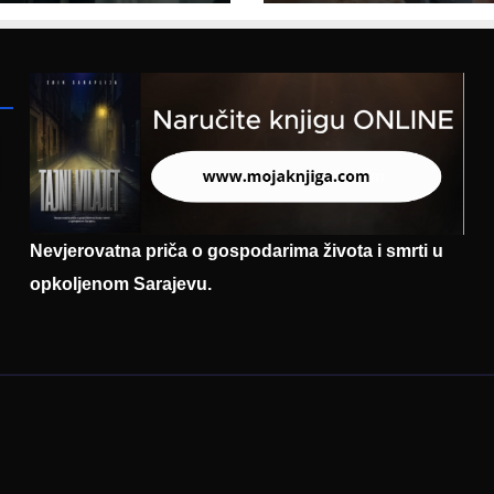
asadoru
poruku
mačke
Nevjerovatna priča o gospodarima života i smrti u
opkoljenom Sarajevu.