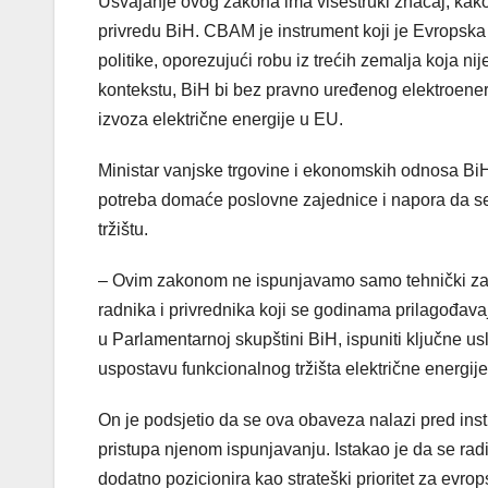
Usvajanje ovog zakona ima višestruki značaj, kako 
privredu BiH. CBAM je instrument koji je Evropska un
politike, oporezujući robu iz trećih zemalja koja 
kontekstu, BiH bi bez pravno uređenog elektroenerg
izvoza električne energije u EU.
Ministar vanjske trgovine i ekonomskih odnosa BiH
potreba domaće poslovne zajednice i napora da s
tržištu.
– Ovim zakonom ne ispunjavamo samo tehnički zahtj
radnika i privrednika koji se godinama prilagođav
u Parlamentarnoj skupštini BiH, ispuniti ključne 
uspostavu funkcionalnog tržišta električne energij
On je podsjetio da se ova obaveza nalazi pred inst
pristupa njenom ispunjavanju. Istakao je da se radi 
dodatno pozicionira kao strateški prioritet za evrop