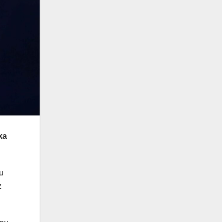
ka
tu
z