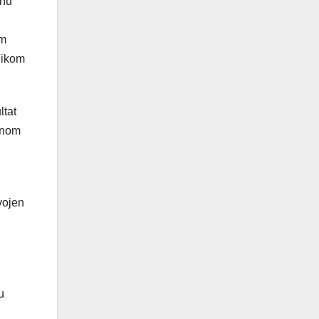
anu
om
likom
ltat
dnom
vojen
u