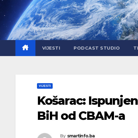
Skip
to
content
VIJESTI
PODCAST STUDIO
T
VIJESTI
Košarac: Ispunjen
BiH od CBAM-a
By
smartinfo.ba