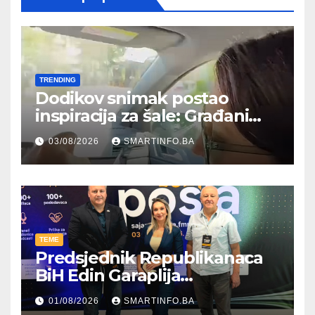
TRENDING
Dodikov snimak postao
inspiracija za šale: Građani
kroz parodiju poslali poruku
03/08/2026
SMARTINFO.BA
TEME
Predsjednik Republikanaca
BiH Edin Garaplija
prisustvovao prezentaciji
01/08/2026
SMARTINFO.BA
Federalnog sajma