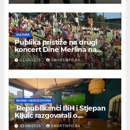
zapošljavanja
KULTURA
Publika pristiže na drugi
koncert Dine Merlina na
Koševu
01/08/2026
SMARTINFO.BA
BOSNA I HERCEGOVINA
Republikanci BiH i Stjepan
Kljuić razgovarali o
evropskom putu Bosne i
01/08/2026
SMARTINFO.BA
Hercegovine