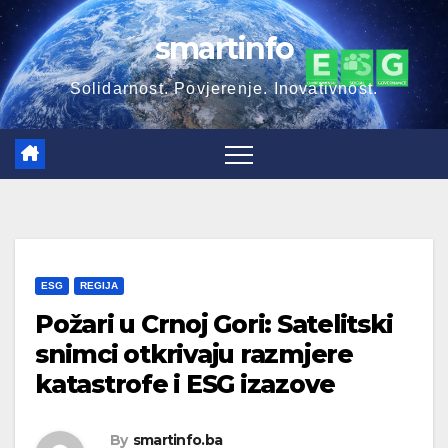
Skip
smartinfo
to
content
Solidarnost. Povjerenje. Inovativnost.
ESG
REGIJA
Požari u Crnoj Gori: Satelitski
snimci otkrivaju razmjere
katastrofe i ESG izazove
By
smartinfo.ba