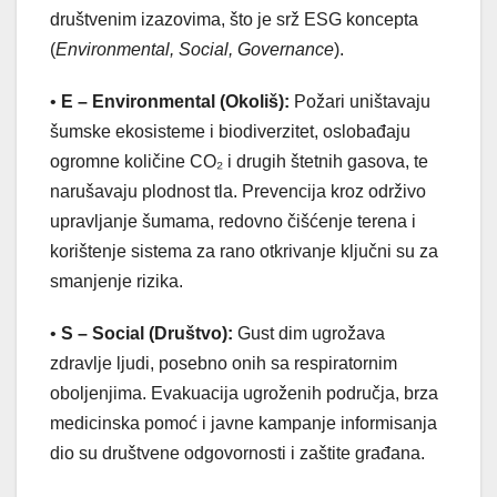
društvenim izazovima, što je srž ESG koncepta
(
Environmental, Social, Governance
).
•
E – Environmental (Okoliš):
Požari uništavaju
šumske ekosisteme i biodiverzitet, oslobađaju
ogromne količine CO₂ i drugih štetnih gasova, te
narušavaju plodnost tla. Prevencija kroz održivo
upravljanje šumama, redovno čišćenje terena i
korištenje sistema za rano otkrivanje ključni su za
smanjenje rizika.
•
S – Social (Društvo):
Gust dim ugrožava
zdravlje ljudi, posebno onih sa respiratornim
oboljenjima. Evakuacija ugroženih područja, brza
medicinska pomoć i javne kampanje informisanja
dio su društvene odgovornosti i zaštite građana.