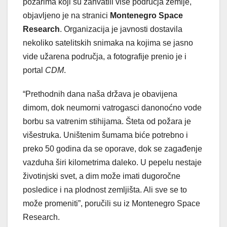
požarima koji su zahvatili više područja zemlje,
objavljeno je na stranici
Montenegro Space
Research
. Organizacija je javnosti dostavila
nekoliko satelitskih snimaka na kojima se jasno
vide užarena područja, a fotografije prenio je i
portal
CDM
.
“Prethodnih dana naša država je obavijena
dimom, dok neumorni vatrogasci danonoćno vode
borbu sa vatrenim stihijama. Šteta od požara je
višestruka. Uništenim šumama biće potrebno i
preko 50 godina da se oporave, dok se zagađenje
vazduha širi kilometrima daleko. U pepelu nestaje
životinjski svet, a dim može imati dugoročne
posledice i na plodnost zemljišta. Ali sve se to
može promeniti”, poručili su iz Montenegro Space
Research.