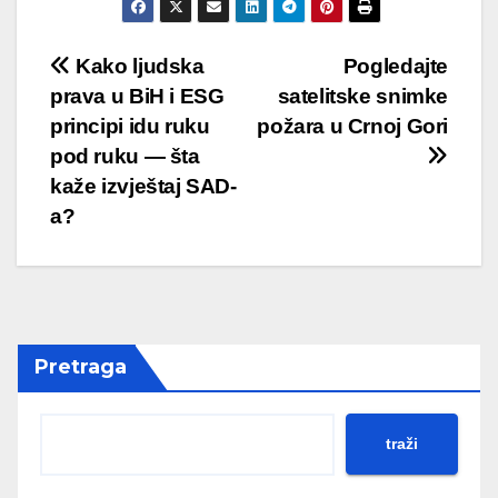
Post
Kako ljudska
Pogledajte
prava u BiH i ESG
satelitske snimke
navigation
principi idu ruku
požara u Crnoj Gori
pod ruku — šta
kaže izvještaj SAD-
a?
Pretraga
traži