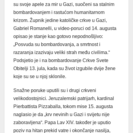
su svoje apele za mir u Gazi, suočeni sa stalnim
bombardovanjem i rastućom humanitarnom
krizom. Župnik jedine katoličke crkve u Gazi,
Gabriel Romanelli, u video-poruci od 14. augusta
opisao je stanje kao gotovo nepodnošljivo:
„Posvuda su bombardovanja, a smrtnost i
razaranja izazivaju veliki strah među civilima.“
Podsjetio je i na bombardovanje Crkve Svete
Obitelji 13. jula, kada su život izgubile dvije žene
koje su se u njoj sklonile.
Snažne poruke uputili su i drugi crkveni
velikodostojnici. Jeruzalemski patrijarh, kardinal
Pierbattista Pizzaballa, tokom mise 15. augusta
naglasio je da „krv nevinih u Gazi i svijetu nije
zaboravljena“. Papa Lav XIV. također je uputio
poziv na hitan prekid vatre i okončanje nasilja,