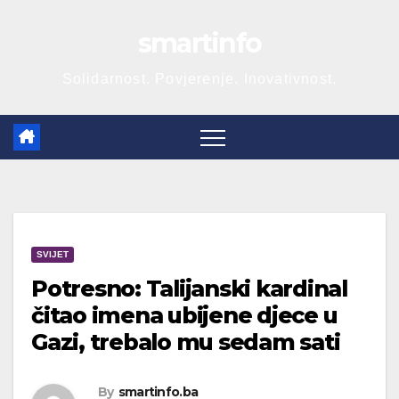
Skip
smartinfo
to
content
Solidarnost. Povjerenje. Inovativnost.
SVIJET
Potresno: Talijanski kardinal
čitao imena ubijene djece u
Gazi, trebalo mu sedam sati
By
smartinfo.ba