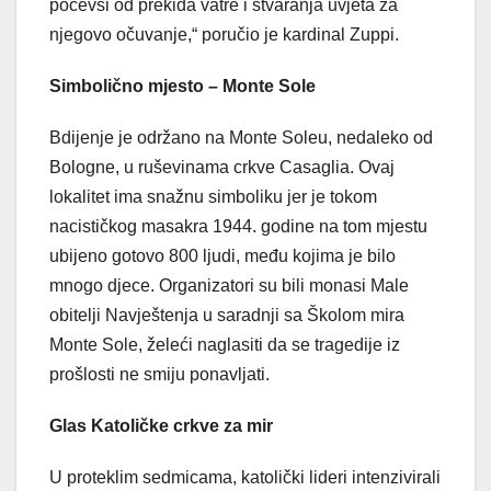
počevši od prekida vatre i stvaranja uvjeta za
njegovo očuvanje,“ poručio je kardinal Zuppi.
Simbolično mjesto – Monte Sole
Bdijenje je održano na Monte Soleu, nedaleko od
Bologne, u ruševinama crkve Casaglia. Ovaj
lokalitet ima snažnu simboliku jer je tokom
nacističkog masakra 1944. godine na tom mjestu
ubijeno gotovo 800 ljudi, među kojima je bilo
mnogo djece. Organizatori su bili monasi Male
obitelji Navještenja u saradnji sa Školom mira
Monte Sole, želeći naglasiti da se tragedije iz
prošlosti ne smiju ponavljati.
Glas Katoličke crkve za mir
U proteklim sedmicama, katolički lideri intenzivirali