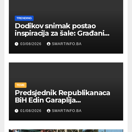
TRENDING
Dodikov snimak postao
inspiracija za šale: Građani
kroz parodiju poslali poruku
03/08/2026
SMARTINFO.BA
TEME
Predsjednik Republikanaca
BiH Edin Garaplija
prisustvovao prezentaciji
01/08/2026
SMARTINFO.BA
Federalnog sajma
zapošljavanja