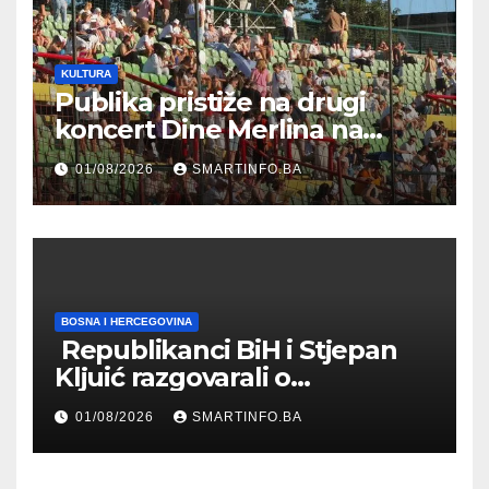
KULTURA
Publika pristiže na drugi
koncert Dine Merlina na
Koševu
01/08/2026
SMARTINFO.BA
BOSNA I HERCEGOVINA
Republikanci BiH i Stjepan
Kljuić razgovarali o
evropskom putu Bosne i
01/08/2026
SMARTINFO.BA
Hercegovine