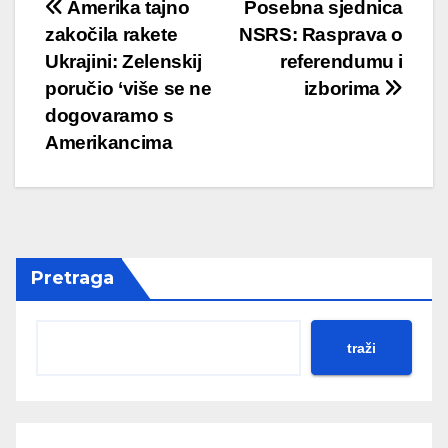
Post
Amerika tajno
Posebna sjednica
zakočila rakete
NSRS: Rasprava o
navigation
Ukrajini: Zelenskij
referendumu i
poručio ‘više se ne
izborima
dogovaramo s
Amerikancima
Pretraga
traži