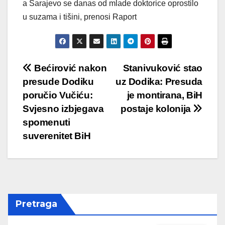
a Sarajevo se danas od mlade doktorice oprostilo
u suzama i tišini, prenosi Raport
Post
Bećirović nakon
Stanivuković stao
presude Dodiku
uz Dodika: Presuda
navigation
poručio Vučiću:
je montirana, BiH
Svjesno izbjegava
postaje kolonija
spomenuti
suverenitet BiH
Pretraga