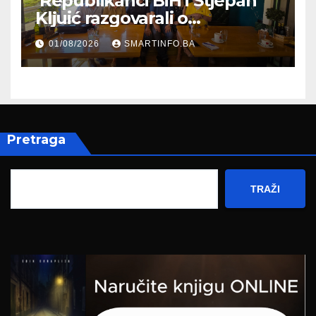
Republikanci BiH i Stjepan
Kljuić razgovarali o
evropskom putu Bosne i
01/08/2026
SMARTINFO.BA
Hercegovine
Pretraga
TRAŽI