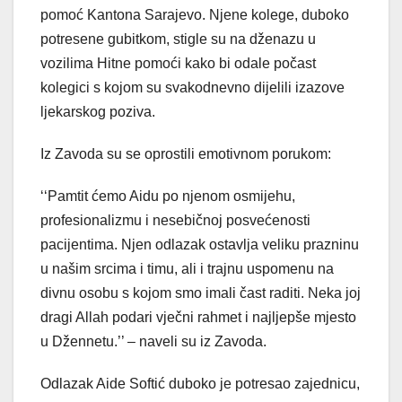
pomoć Kantona Sarajevo. Njene kolege, duboko
potresene gubitkom, stigle su na dženazu u
vozilima Hitne pomoći kako bi odale počast
kolegici s kojom su svakodnevno dijelili izazove
ljekarskog poziva.
Iz Zavoda su se oprostili emotivnom porukom:
‘‘Pamtit ćemo Aidu po njenom osmijehu,
profesionalizmu i nesebičnoj posvećenosti
pacijentima. Njen odlazak ostavlja veliku prazninu
u našim srcima i timu, ali i trajnu uspomenu na
divnu osobu s kojom smo imali čast raditi. Neka joj
dragi Allah podari vječni rahmet i najljepše mjesto
u Džennetu.’’ – naveli su iz Zavoda.
Odlazak Aide Softić duboko je potresao zajednicu,