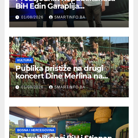
BiH Edin Garaplija
prisustvovao prezentaciji
01/08/2026
SMARTINFO.BA
Federalnog sajma
zapošljavanja
KULTURA
Publika pristiže na drugi
koncert Dine Merlina na
Koševu
01/08/2026
SMARTINFO.BA
BOSNA I HERCEGOVINA