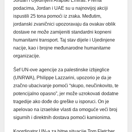
Jordan i Ujedinjeni Arapski Emirati. Prema
podacima, Jordan i UAE su u najnovijoj akciji
ispustili 25 tona pomoći iz zraka. Međutim,
jordanski zvaničnici upozoravaju da ovakav oblik
dostave ne može zamijeniti standardni kopneni
humanitarni transport. Taj stav dijele i Ujedinjene
nacije, kao i brojne međunarodne humanitarne
organizacije.
Šef UN-ove agencije za palestinske izbjeglice
(UNRWA), Philippe Lazzarini, upozorio je da je
zračno ubacivanje pomoći “skupo, neučinkovito, te
potencijalno opasno”, jer može uzrokovati dodatne
tragedije ako dođe do greške u isporuci. On je
apelovao na izraelske vlasti da omoguće veći broj
sigurnih i direktnih dostava pomoći kamionima.
Koordinator UN-a za hitne situacije Tom Fletcher