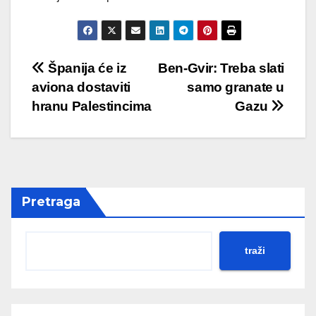
Post
Španija će iz
Ben-Gvir: Treba slati
aviona dostaviti
samo granate u
navigation
hranu Palestincima
Gazu
Pretraga
traži