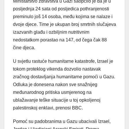
Ministarstvo zdravstva u Gazi saopćilo je da je u
posljednja 24 sata od posljedica pothranjenosti
preminulo još 14 osoba, među kojima se nalaze i
dvoje djece. Time je ukupan broj smrtnih slučajeva
izazvanih glađu i ozbiljnim nutritivnim
nedostatkom porastao na 147, od čega čak 88
čine djeca.
U svjetlu rastuće humanitarne katastrofe, Izrael je
tokom proteklog vikenda dozvolio nastavak
zračnog dostavljanja humanitarne pomoći u Gazu.
Odluka je donesena nakon sve snažnijeg
međunarodnog pritiska usmjerenog na
ublažavanje teške situacije u toj opkoljenoj
palestinskoj enklavi, prenosi BBC.
Pomoć su padobranima u Gazu ubacivali Izrael,