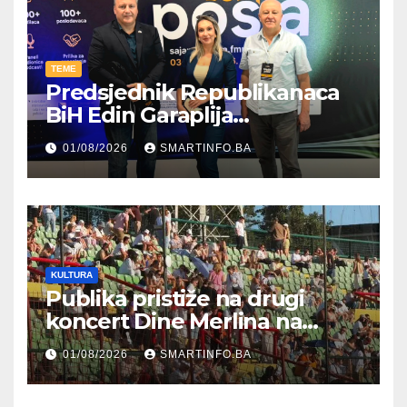
TEME
Predsjednik Republikanaca
BiH Edin Garaplija
prisustvovao prezentaciji
01/08/2026
SMARTINFO.BA
Federalnog sajma
zapošljavanja
KULTURA
Publika pristiže na drugi
koncert Dine Merlina na
Koševu
01/08/2026
SMARTINFO.BA