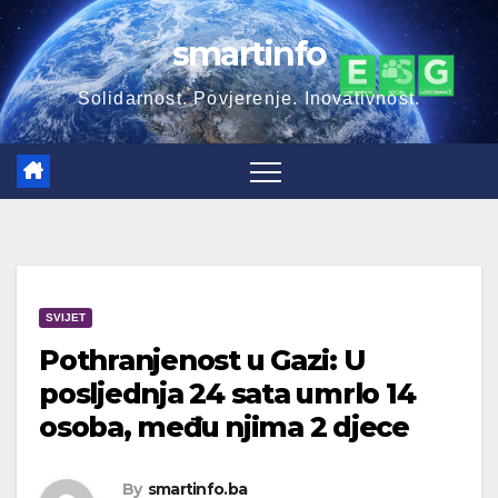
Skip
smartinfo
to
content
Solidarnost. Povjerenje. Inovativnost.
SVIJET
Pothranjenost u Gazi: U
posljednja 24 sata umrlo 14
osoba, među njima 2 djece
By
smartinfo.ba