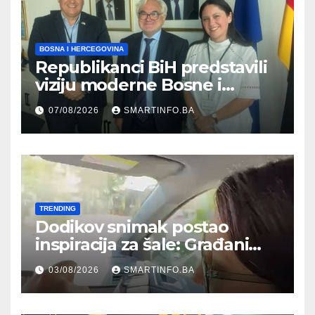
BOSNA I HERCEGOVINA
Republikanci BiH predstavili
viziju moderne Bosne i
Hercegovine ambasadoru
07/08/2026
SMARTINFO.BA
Njemačke
TRENDING
Dodikov snimak postao
inspiracija za šale: Građani
kroz parodiju poslali poruku
03/08/2026
SMARTINFO.BA