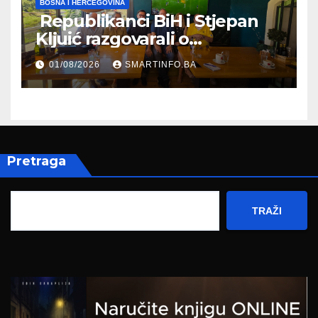
BOSNA I HERCEGOVINA
Republikanci BiH i Stjepan
Kljuić razgovarali o
evropskom putu Bosne i
01/08/2026
SMARTINFO.BA
Hercegovine
Pretraga
TRAŽI