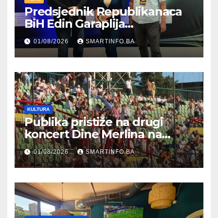
Predsjednik Republikanaca
BiH Edin Garaplija
prisustvovao prezentaciji
01/08/2026
SMARTINFO.BA
Federalnog sajma
zapošljavanja
KULTURA
Publika pristiže na drugi
koncert Dine Merlina na
Koševu
01/08/2026
SMARTINFO.BA