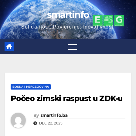
Skip
smartinfo
to
content
Solidarnost. Povjerenje. Inovativnost.
BOSNA I HERCEGOVINA
Počeo zimski raspust u ZDK-u
By
smartinfo.ba
DEC 22, 2025