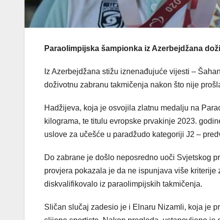
Paraolimpijska šampionka iz Azerbejdžana doži
Iz Azerbejdžana stižu iznenađujuće vijesti – Šaha
doživotnu zabranu takmičenja nakon što nije prošla m
Hadžijeva, koja je osvojila zlatnu medalju na Para
kilograma, te titulu evropske prvakinje 2023. godin
uslove za učešće u paradžudo kategoriji J2 – predv
Do zabrane je došlo neposredno uoči Svjetskog prv
provjera pokazala je da ne ispunjava više kriterije z
diskvalifikovalo iz paraolimpijskih takmičenja.
Sličan slučaj zadesio je i Elnaru Nizamli, koja je p