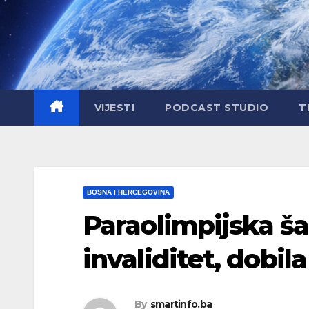
Skip
to
content
VIJESTI
PODCAST STUDIO
T
BOSNA I HERCEGOVINA
Paraolimpijska š
invaliditet, dobil
By
smartinfo.ba