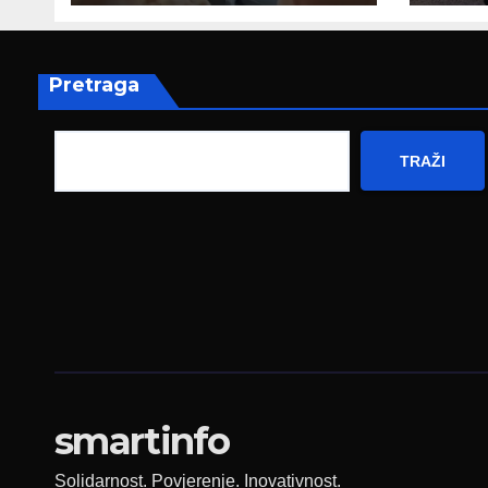
poruku
prez
Fed
zapo
Pretraga
TRAŽI
smartinfo
Solidarnost. Povjerenje. Inovativnost.