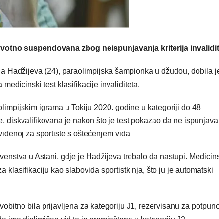
votno suspendovana zbog neispunjavanja kriterija invalidit
na Hadžijeva (24), paraolimpijska šampionka u džudou, dobila j
edicinski test klasifikacije invaliditeta.
olimpijskim igrama u Tokiju 2020. godine u kategoriji do 48
e, diskvalifikovana je nakon što je test pokazao da ne ispunjava
iđenoj za sportiste s oštećenjem vida.
enstva u Astani, gdje je Hadžijeva trebalo da nastupi. Medicin
a klasifikaciju kao slabovida sportistkinja, što ju je automatski
rvobitno bila prijavljena za kategoriju J1, rezervisanu za potpun