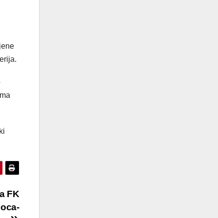
jene
erija.
o
ima
ki
ja FK
Coca-