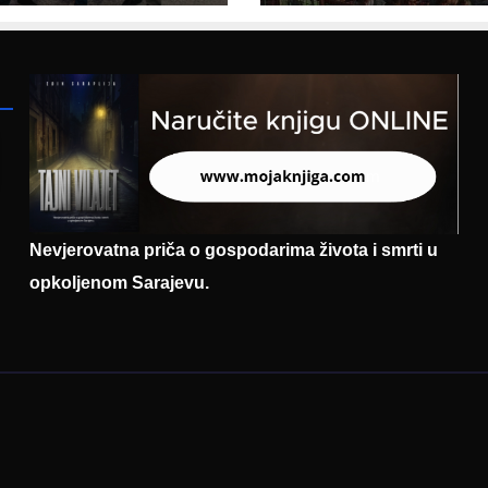
entaciji
eralnog sajma
šljavanja
Nevjerovatna priča o gospodarima života i smrti u
opkoljenom Sarajevu.