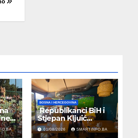
čno
BOSNA I HERCEGOVINA
 na
Republikanci BiH i
ine
Stjepan Kljuić
evu
razgovarali o
FO.BA
01/08/2026
SMARTINFO.BA
evropskom putu