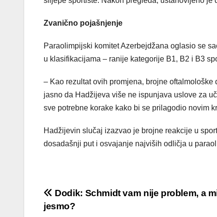
slijepe sportiste. Nakon pregleda, ustanovljeno je 
Zvanično pojašnjenje
Paraolimpijski komitet Azerbejdžana oglasio se 
u klasifikacijama – ranije kategorije B1, B2 i B3 sp
– Kao rezultat ovih promjena, brojne oftalmološke d
jasno da Hadžijeva više ne ispunjava uslove za u
sve potrebne korake kako bi se prilagodio novim kri
Hadžijevin slučaj izazvao je brojne reakcije u spo
dosadašnji put i osvajanje najviših odličja u parao
Post
Dodik: Schmidt vam nije problem, a m
jesmo?
navigation