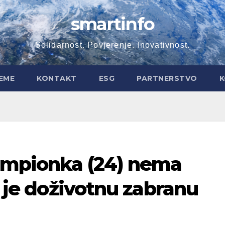
smartinfo
Solidarnost. Povjerenje. Inovativnost.
EME
KONTAKT
ESG
PARTNERSTVO
K
ampionka (24) nema
a je doživotnu zabranu