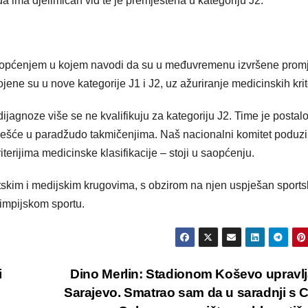
da ima djelimičan vid te je premještena u kategoriju J2.
saopćenjem u kojem navodi da su u međuvremenu izvršene prom
ojene su u nove kategorije J1 i J2, uz ažuriranje medicinskih krit
ijagnoze više se ne kvalifikuju za kategoriju J2. Time je postal
češće u paradžudo takmičenjima. Naš nacionalni komitet poduz
terijima medicinske klasifikacije – stoji u saopćenju.
rtskim i medijskim krugovima, s obzirom na njen uspješan sports
limpijskom sportu.
i
Dino Merlin: Stadionom Koševo upravl
Sarajevo. Smatrao sam da u saradnji s 