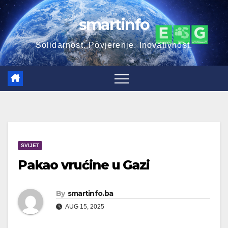
Skip
smartinfo
to
content
Solidarnost. Povjerenje. Inovativnost.
SVIJET
Pakao vrućine u Gazi
By
smartinfo.ba
AUG 15, 2025