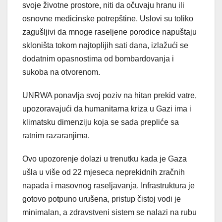
svoje životne prostore, niti da očuvaju hranu ili
osnovne medicinske potrepštine. Uslovi su toliko
zagušljivi da mnoge raseljene porodice napuštaju
skloništa tokom najtoplijih sati dana, izlažući se
dodatnim opasnostima od bombardovanja i
sukoba na otvorenom.
UNRWA ponavlja svoj poziv na hitan prekid vatre,
upozoravajući da humanitarna kriza u Gazi ima i
klimatsku dimenziju koja se sada prepliće sa
ratnim razaranjima.
Ovo upozorenje dolazi u trenutku kada je Gaza
ušla u više od 22 mjeseca neprekidnih zračnih
napada i masovnog raseljavanja. Infrastruktura je
gotovo potpuno urušena, pristup čistoj vodi je
minimalan, a zdravstveni sistem se nalazi na rubu