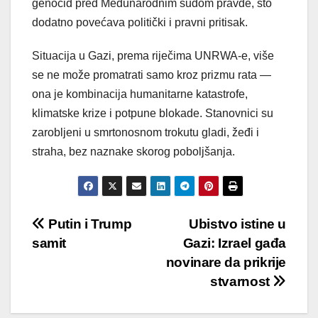
genocid pred Međunarodnim sudom pravde, što
dodatno povećava politički i pravni pritisak.
Situacija u Gazi, prema riječima UNRWA-e, više
se ne može promatrati samo kroz prizmu rata —
ona je kombinacija humanitarne katastrofe,
klimatske krize i potpune blokade. Stanovnici su
zarobljeni u smrtonosnom trokutu gladi, žeđi i
straha, bez naznake skorog poboljšanja.
Post
Putin i Trump
Ubistvo istine u
samit
Gazi: Izrael gađa
navigation
novinare da prikrije
stvarnost