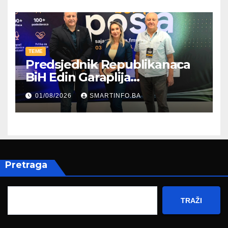
TEME
Predsjednik Republikanaca
BiH Edin Garaplija
prisustvovao prezentaciji
01/08/2026
SMARTINFO.BA
Federalnog sajma
zapošljavanja
Pretraga
TRAŽI