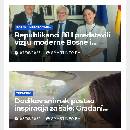
BOSNA I HERCEGOVINA
Republikanci BiH predstavili
viziju moderne Bosne i
Hercegovine ambasadoru
07/08/2026
SMARTINFO.BA
Njemačke
TRENDING
Dodikov snimak postao
inspiracija za šale: Građani
kroz parodiju poslali poruku
03/08/2026
SMARTINFO.BA