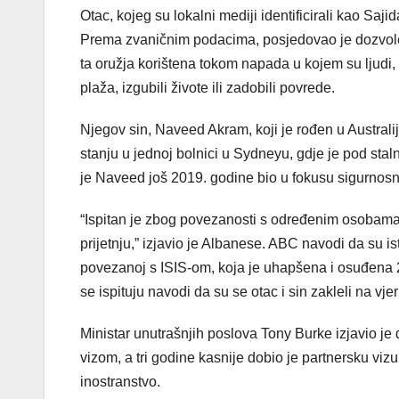
Otac, kojeg su lokalni mediji identificirali kao Sa
Prema zvaničnim podacima, posjedovao je dozvole z
ta oružja korištena tokom napada u kojem su ljudi, 
plaža, izgubili živote ili zadobili povrede.
Njegov sin, Naveed Akram, koji je rođen u Australiji
stanju u jednoj bolnici u Sydneyu, gdje je pod sta
je Naveed još 2019. godine bio u fokusu sigurnosn
“Ispitan je zbog povezanosti s određenim osobama, 
prijetnju,” izjavio je Albanese. ABC navodi da su is
povezanoj s ISIS-om, koja je uhapšena i osuđena 2
se ispituju navodi da su se otac i sin zakleli na vje
Ministar unutrašnjih poslova Tony Burke izjavio je
vizom, a tri godine kasnije dobio je partnersku vi
inostranstvo.