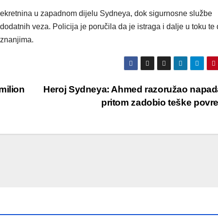
iju nekretnina u zapadnom dijelu Sydneya, dok sigurnosne službe
odatnih veza. Policija je poručila da je istraga i dalje u toku te
aznanjima.
milion
Heroj Sydneya: Ahmed razoružao napad
pritom zadobio teške povr