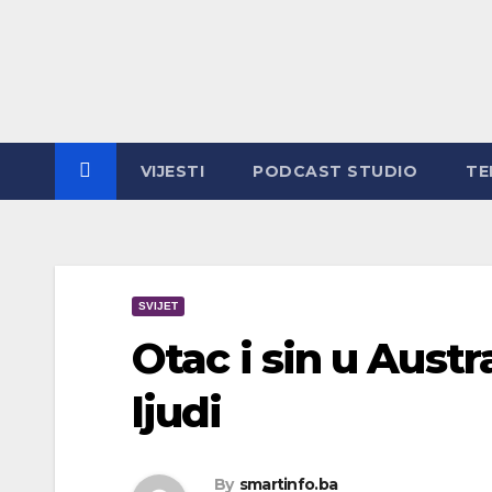
Skip
to
content
VIJESTI
PODCAST STUDIO
TE
SVIJET
Otac i sin u Austra
ljudi
By
smartinfo.ba