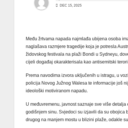
DEC 15, 2025
Među žrtvama napada najmlađa ubijena osoba imala
naglašava razmjere tragedije koja je potresla Austr
židovskog festivala na plaži Bondi u Sydneyu, dove
cijeli događaj okarakterisala kao antisemitski teror
Prema navodima izvora uključenih u istragu, u vozi
policija Novog Južnog Walesa te informacije još ni
ideološki motiviranom napadu.
U međuvremenu, javnost saznaje sve više detalja
godišnjem sinu. Svjedoci su izjavili da su obojica 
drugog na manjem mostu u blizini plaže, odakle su