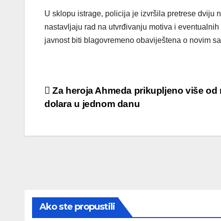
U sklopu istrage, policija je izvršila pretrese dv
nastavljaju rad na utvrđivanju motiva i eventualnih d
javnost biti blagovremeno obaviještena o novim s
Post
Za heroja Ahmeda prikupljeno više od 
dolara u jednom danu
navigation
Ako ste propustili