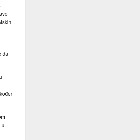
.
ravo
alskih
e da
u
akođer
kom
 u