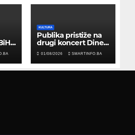
KULTURA
Publika pristiže na
BiH
drugi koncert Dine
Merlina na Koševu
O.BA
01/08/2026
SMARTINFO.BA
ma