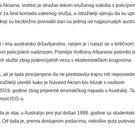
jida Akrama, smrtno je stradao tokom oružanog sukoba s policijom
a šest komada vatrenog oružja, a istražitelji vjeruju da su up
koji su bezbrižno provodili dan na jednoj od najpoznatijih austr
 i ima australsko državljanstvo, ranjen je i nalazi se u kritičnom
lnim policijskim nadzorom. Premijer Anthony Albanese potvrdio j
ih službi zbog potencijalnih veza s ekstremističkim krugovima.
ali je tada procijenjeno da ne predstavlja trajnu niti neposredn
tražitelji utvrdili kako je Naveed Akram bio blizak s osobom
019. godine zbog pripreme terorističkog napada u Australiji. T
rnost ISIS-u.
 da je otac u Australiju prvi put došao 1998. godine sa students
zu. Od tada je, prema dostupnim podacima, nekoliko puta putovao