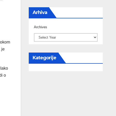
Arhiva
Archives
 tokom
 je
Kategorije
 Iako
di o