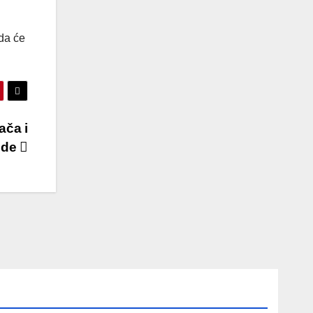
 da će
ača i
ede