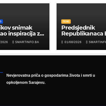
G
TEME
ikov snimak
Predsjednik
ao inspiracija za
Republikanaca 
: Građani kroz
Edin Garaplija
/2026
SMARTINFO.BA
01/08/2026
SMARTINF
diju poslali
prisustvovao
uku
prezentaciji
Federalnog saj
zapošljavanja
Nevjerovatna priča o gospodarima života i smrti u
opkoljenom Sarajevu.