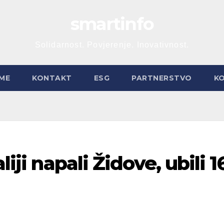
smartinfo
Solidarnost. Povjerenje. Inovativnost.
ME
KONTAKT
ESG
PARTNERSTVO
K
liji napali Židove, ubili 1