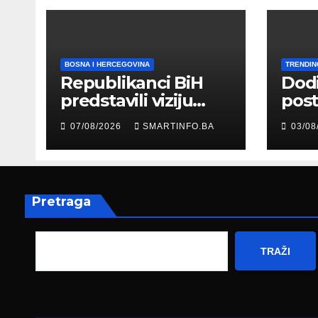
BOSNA I HERCEGOVINA
TRENDIN
Republikanci BiH
Dod
predstavili viziju
post
moderne Bosne i
šale
07/08/2026
SMARTINFO.BA
03/08
Hercegovine
paro
ambasadoru
por
Njemačke
Pretraga
TRAŽI