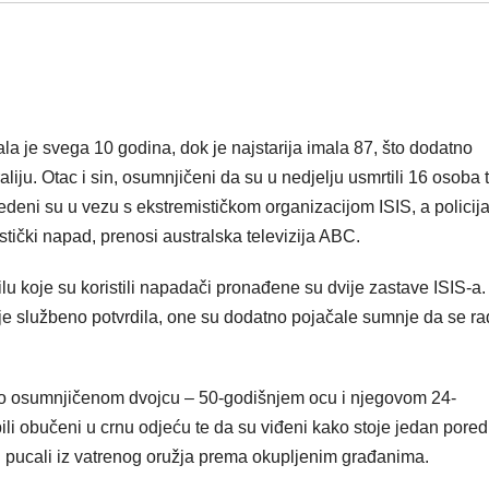
 je svega 10 godina, dok je najstarija imala 87, što dodatno
aliju. Otac i sin, osumnjičeni da su u nedjelju usmrtili 16 osoba
deni su u vezu s ekstremističkom organizacijom ISIS, a policija
istički napad, prenosi australska televizija ABC.
lu koje su koristili napadači pronađene su dvije zastave ISIS-a.
je službeno potvrdila, one su dodatno pojačale sumnje da se ra
 o osumnjičenom dvojcu – 50-godišnjem ocu i njegovom 24-
bili obučeni u crnu odjeću te da su viđeni kako stoje jedan pored
 pucali iz vatrenog oružja prema okupljenim građanima.