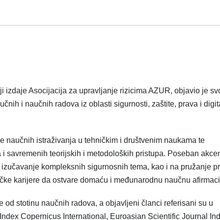
ji izdaje Asocijacija za upravljanje rizicima AZUR, objavio je sv
nih i naučnih radova iz oblasti sigurnosti, zaštite, prava i digit
ije naučnih istraživanja u tehničkim i društvenim naukama te
 i savremenih teorijskih i metodoloških pristupa. Poseban akce
no izučavanje kompleksnih sigurnosnih tema, kao i na pružanje pr
čke karijere da ostvare domaću i međunarodnu naučnu afirmaci
e od stotinu naučnih radova, a objavljeni članci referisani su u
dex Copernicus International, Euroasian Scientific Journal In