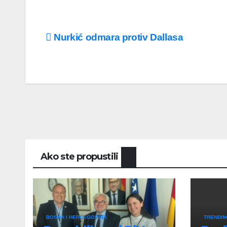
Post
Nurkić odmara protiv Dallasa
navigation
Ako ste propustili
BOSNA I HERCEGOVINA
TRENDIN