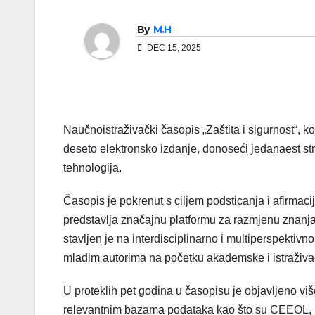
By
M.H
DEC 15, 2025
Naučnoistraživački časopis „Zaštita i sigurnost“, ko
deseto elektronsko izdanje, donoseći jedanaest struč
tehnologija.
Časopis je pokrenut s ciljem podsticanja i afirmac
predstavlja značajnu platformu za razmjenu znanja
stavljen je na interdisciplinarno i multiperspektiv
mladim autorima na početku akademske i istraživa
U proteklih pet godina u časopisu je objavljeno viš
relevantnim bazama podataka kao što su CEEOL, In