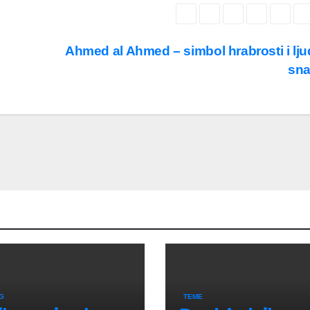
Ahmed al Ahmed – simbol hrabrosti i lj
sn
G
TEME