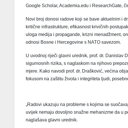
Google Scholar, Academia.edu i ResearchGate, čime
Novi broj donosi radove koji se bave aktuelnim i 
kritične infrastrukture, efikasnost krivičnih postupak
uloga medija i propagande, krizni menadžment, onl
odnosi Bosne i Hercegovine s NATO savezom.
U uvodnoj riječi glavni urednik, prof. dr. Danislav 
sigurnosnih rizika, s naglaskom na njihovo prepozna
mjere. Kako navodi prof. dr. Drašković, većina obj
fokusom na zaštitu života i integriteta ljudi, posebn
„Radovi ukazuju na probleme s kojima se suočavaju d
uvijek nemaju dovoljno snažne mehanizme da u potp
naglašava glavni urednik.