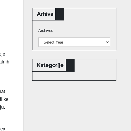
Arhiva
Archives
oje
alnih
Kategorije
nat
ilike
ju.
dex,