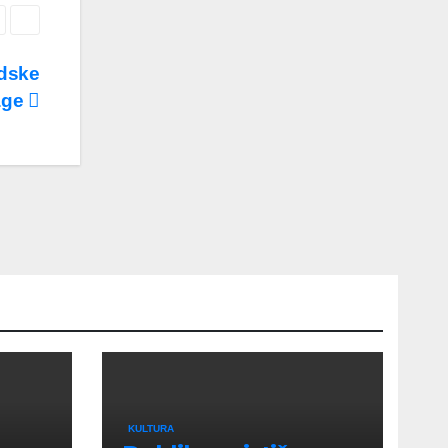
udske
age
KULTURA