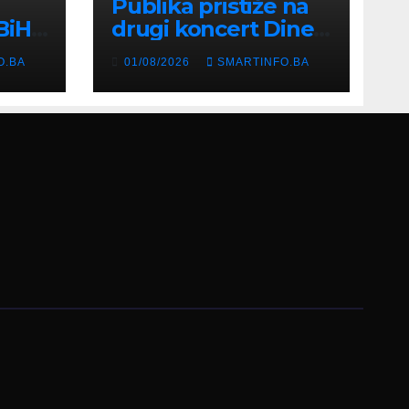
Publika pristiže na
BiH
drugi koncert Dine
Merlina na Koševu
O.BA
01/08/2026
SMARTINFO.BA
ma