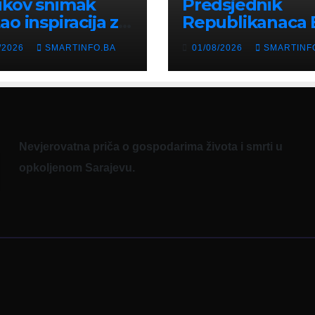
ikov snimak
Predsjednik
ao inspiracija za
Republikanaca 
: Građani kroz
Edin Garaplija
/2026
SMARTINFO.BA
01/08/2026
SMARTINF
diju poslali
prisustvovao
uku
prezentaciji
Federalnog saj
zapošljavanja
Nevjerovatna priča o gospodarima života i smrti u
opkoljenom Sarajevu.