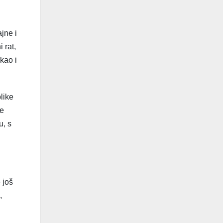
jne i
 rat,
kao i
like
ne
u, s
 još
,