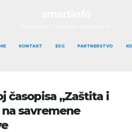
smartinfo
Solidarnost. Povjerenje. Inovativnost.
ME
KONTAKT
ESG
PARTNERSTVO
K
j časopisa „Zaštita i
s na savremene
ve