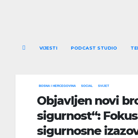
Skip
to
content
VIJESTI
PODCAST STUDIO
TE
BOSNA I HERCEGOVINA
SOCIAL
SVIJET
Objavljen novi bro
sigurnost“: Foku
sigurnosne izazo