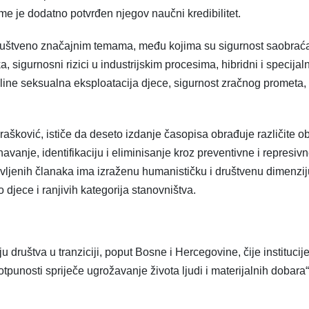
 je dodatno potvrđen njegov naučni kredibilitet.
društveno značajnim temama, među kojima su sigurnost saobraća
a, sigurnosni rizici u industrijskim procesima, hibridni i specijalni
ine seksualna eksploatacija djece, sigurnost zračnog prometa, 
Drašković, ističe da deseto izdanje časopisa obrađuje različite ob
vanje, identifikaciju i eliminisanje kroz preventivne i represiv
avljenih članaka ima izraženu humanističku i društvenu dimenzij
o djece i ranjivih kategorija stanovništva.
ruštva u tranziciji, poput Bosne i Hercegovine, čije institucije
unosti spriječe ugrožavanje života ljudi i materijalnih dobara“