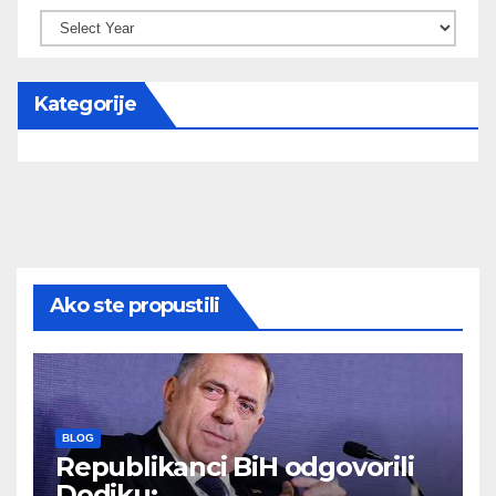
Kategorije
Ako ste propustili
BLOG
Republikanci BiH odgovorili
Dodiku: