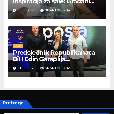
inspiracija za šale: Građani
kroz parodiju poslali poruku
03/08/2026
SMARTINFO.BA
TEME
Predsjednik Republikanaca
BiH Edin Garaplija
prisustvovao prezentaciji
01/08/2026
SMARTINFO.BA
Federalnog sajma
zapošljavanja
Pretraga