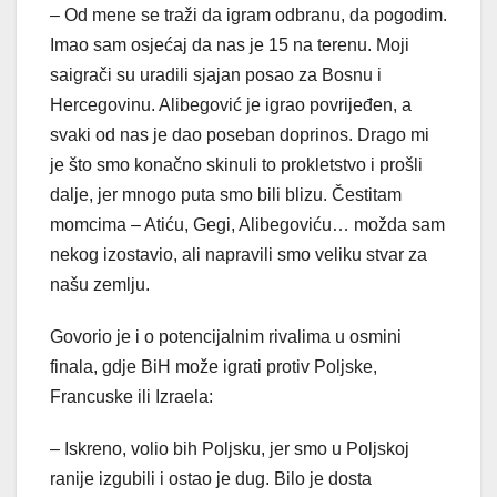
– Od mene se traži da igram odbranu, da pogodim.
Imao sam osjećaj da nas je 15 na terenu. Moji
saigrači su uradili sjajan posao za Bosnu i
Hercegovinu. Alibegović je igrao povrijeđen, a
svaki od nas je dao poseban doprinos. Drago mi
je što smo konačno skinuli to prokletstvo i prošli
dalje, jer mnogo puta smo bili blizu. Čestitam
momcima – Atiću, Gegi, Alibegoviću… možda sam
nekog izostavio, ali napravili smo veliku stvar za
našu zemlju.
Govorio je i o potencijalnim rivalima u osmini
finala, gdje BiH može igrati protiv Poljske,
Francuske ili Izraela:
– Iskreno, volio bih Poljsku, jer smo u Poljskoj
ranije izgubili i ostao je dug. Bilo je dosta