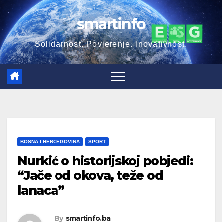
Skip
smartinfo
to
content
Solidarnost. Povjerenje. Inovativnost.
BOSNA I HERCEGOVINA
SPORT
Nurkić o historijskoj pobjedi:
“Jače od okova, teže od
lanaca”
By
smartinfo.ba