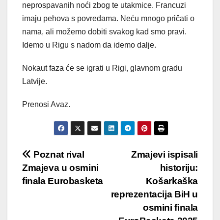
neprospavanih noći zbog te utakmice. Francuzi
imaju pehova s povredama. Neću mnogo pričati o
nama, ali možemo dobiti svakog kad smo pravi.
Idemo u Rigu s nadom da idemo dalje.
Nokaut faza će se igrati u Rigi, glavnom gradu
Latvije.
Prenosi Avaz.
Post
Poznat rival
Zmajevi ispisali
Zmajeva u osmini
historiju:
navigation
finala Eurobasketa
Košarkaška
reprezentacija BiH u
osmini finala