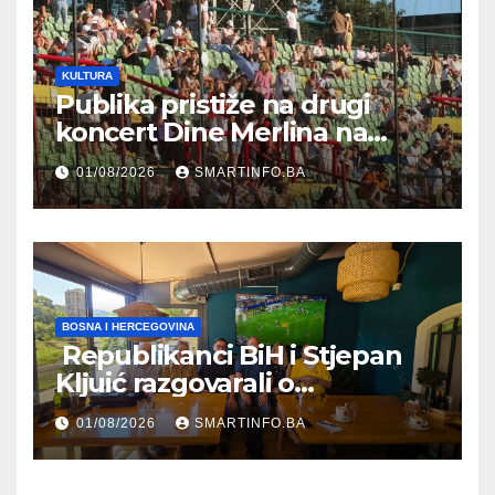
KULTURA
Publika pristiže na drugi
koncert Dine Merlina na
Koševu
01/08/2026
SMARTINFO.BA
BOSNA I HERCEGOVINA
Republikanci BiH i Stjepan
Kljuić razgovarali o
evropskom putu Bosne i
01/08/2026
SMARTINFO.BA
Hercegovine