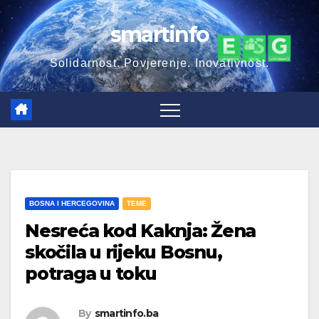
Skip
smartinfo
to
content
Solidarnost. Povjerenje. Inovativnost.
BOSNA I HERCEGOVINA
TEME
Nesreća kod Kaknja: Žena
skočila u rijeku Bosnu,
potraga u toku
By
smartinfo.ba