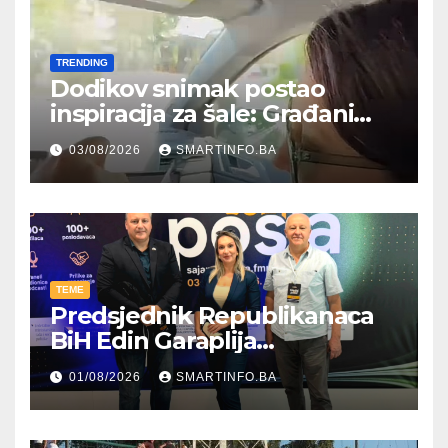
TRENDING
Dodikov snimak postao
inspiracija za šale: Građani
kroz parodiju poslali poruku
03/08/2026
SMARTINFO.BA
TEME
Predsjednik Republikanaca
BiH Edin Garaplija
prisustvovao prezentaciji
01/08/2026
SMARTINFO.BA
Federalnog sajma
zapošljavanja