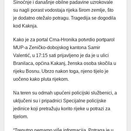
Sinoćnje i današnje obilne padavine uzrokovale
su nagli porast vodostaja rijeka širom zemlje, što
je dodatno otežalo potragu. Tragedija se dogodila
kod Kaknja.
Kako je za portal Crna-Hronika potvrdio portparol
MUP-a Zeničko-dobojskog kantona Samir
Valentić, u 17:15 sati prijavljeno je da je u ulici
Branilaca, općina Kakanj, ženska osoba skočila u
rijeku Bosnu. Ubrzo nakon toga, njeno tijelo je
uočeno kako pluta rijekom.
Na teren su odmah upućeni policijski službenici, a
uključeni su i pripadnici Specijalne policijske
jedinice koji pretražuju korito rijeke u potrazi za
tijelom.
“Trenutno nemamo više informacija. Potraga je u