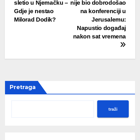
sletio u Njemačku –
nije bio dobrodošao
navigation
Gdje je nestao
na konferenciji u
Milorad Dodik?
Jerusalemu:
Napustio događaj
nakon sat vremena
Pretraga
traži