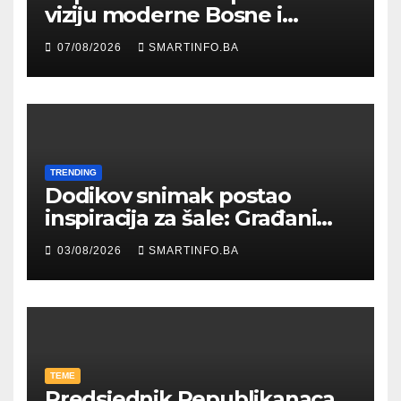
viziju moderne Bosne i
Hercegovine ambasadoru
07/08/2026
SMARTINFO.BA
Njemačke
TRENDING
Dodikov snimak postao
inspiracija za šale: Građani
kroz parodiju poslali poruku
03/08/2026
SMARTINFO.BA
TEME
Predsjednik Republikanaca