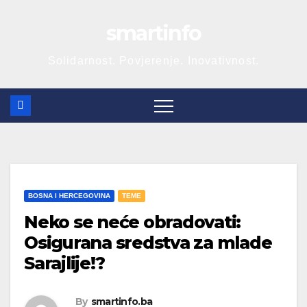
Skip
smartinfo
to
content
Solidarnost. Povjerenje. Inovativnost.
BOSNA I HERCEGOVINA
TEME
Neko se neće obradovati:
Osigurana sredstva za mlade
Sarajlije!?
By
smartinfo.ba