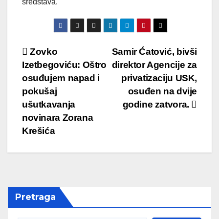
sredstava.
Post
Zovko
Samir Ćatović, bivši
Izetbegoviću: Oštro
direktor Agencije za
navigation
osuđujem napad i
privatizaciju USK,
pokušaj
osuđen na dvije
ušutkavanja
godine zatvora.
novinara Zorana
Krešića
Pretraga