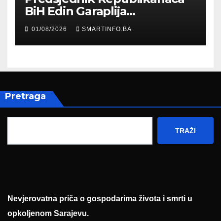
BiH Edin Garaplija
prisustvovao prezentaciji
01/08/2026
SMARTINFO.BA
Federalnog sajma
zapošljavanja
Pretraga
TRAŽI
Nevjerovatna priča o gospodarima života i smrti u
opkoljenom Sarajevu.