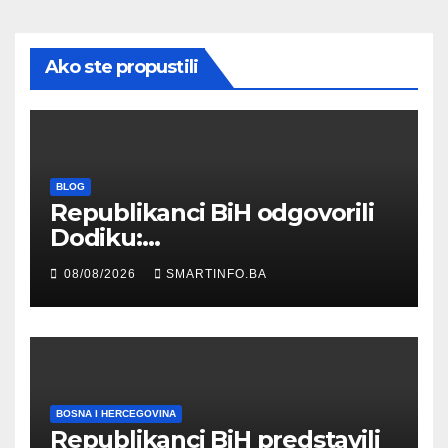
Ako ste propustili
BLOG
Republikanci BiH odgovorili
Dodiku:
Bosanskohercegovačka
08/08/2026
SMARTINFO.BA
kultura postoji i pripada svim
građanima
BOSNA I HERCEGOVINA
Republikanci BiH predstavili