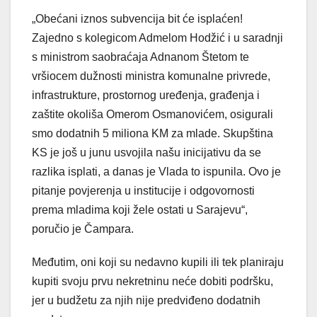
„Obećani iznos subvencija bit će isplaćen!
Zajedno s kolegicom Admelom Hodžić i u saradnji
s ministrom saobraćaja Adnanom Štetom te
vršiocem dužnosti ministra komunalne privrede,
infrastrukture, prostornog uređenja, građenja i
zaštite okoliša Omerom Osmanovićem, osigurali
smo dodatnih 5 miliona KM za mlade. Skupština
KS je još u junu usvojila našu inicijativu da se
razlika isplati, a danas je Vlada to ispunila. Ovo je
pitanje povjerenja u institucije i odgovornosti
prema mladima koji žele ostati u Sarajevu“,
poručio je Čampara.
Međutim, oni koji su nedavno kupili ili tek planiraju
kupiti svoju prvu nekretninu neće dobiti podršku,
jer u budžetu za njih nije predviđeno dodatnih