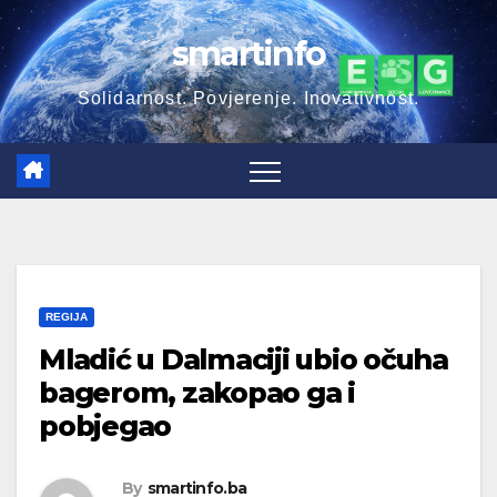
Skip
smartinfo
to
content
Solidarnost. Povjerenje. Inovativnost.
REGIJA
Mladić u Dalmaciji ubio očuha
bagerom, zakopao ga i
pobjegao
By
smartinfo.ba