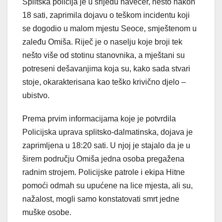
Splitska policija je u srijedu navečer, nešto nakon
18 sati, zaprimila dojavu o teškom incidentu koji
se dogodio u malom mjestu Seoce, smještenom u
zaleđu Omiša. Riječ je o naselju koje broji tek
nešto više od stotinu stanovnika, a mještani su
potreseni dešavanjima koja su, kako sada stvari
stoje, okarakterisana kao teško krivično djelo –
ubistvo.
Prema prvim informacijama koje je potvrdila
Policijska uprava splitsko-dalmatinska, dojava je
zaprimljena u 18:20 sati. U njoj je stajalo da je u
širem području Omiša jedna osoba pregažena
radnim strojem. Policijske patrole i ekipa Hitne
pomoći odmah su upućene na lice mjesta, ali su,
nažalost, mogli samo konstatovati smrt jedne
muške osobe.