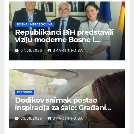
BOSNA I HERCEGOVINA
Republikanci BiH predstavili
viziju moderne Bosne i
Hercegovine ambasadoru
07/08/2026
SMARTINFO.BA
Njemačke
TRENDING
Dodikov snimak postao
inspiracija za šale: Građani
kroz parodiju poslali poruku
03/08/2026
SMARTINFO.BA