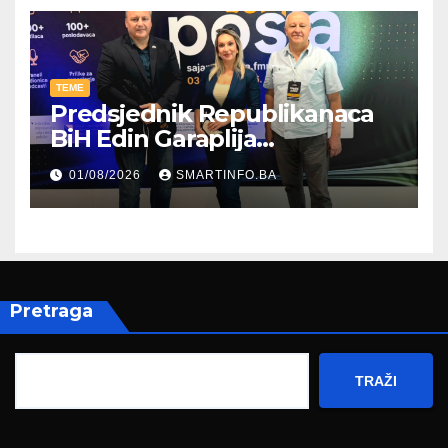
TEME
Predsjednik Republikanaca
BiH Edin Garaplija
prisustvovao prezentaciji
01/08/2026
SMARTINFO.BA
Federalnog sajma
zapošljavanja
Pretraga
TRAŽI