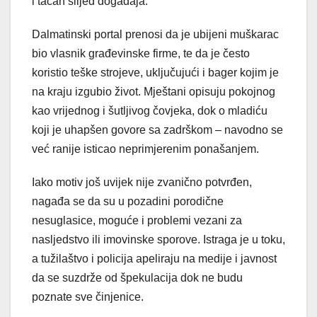
i tačan slijed događaja.
Dalmatinski portal prenosi da je ubijeni muškarac
bio vlasnik građevinske firme, te da je često
koristio teške strojeve, uključujući i bager kojim je
na kraju izgubio život. Mještani opisuju pokojnog
kao vrijednog i šutljivog čovjeka, dok o mladiću
koji je uhapšen govore sa zadrškom – navodno se
već ranije isticao neprimjerenim ponašanjem.
Iako motiv još uvijek nije zvanično potvrđen,
nagađa se da su u pozadini porodične
nesuglasice, moguće i problemi vezani za
nasljedstvo ili imovinske sporove. Istraga je u toku,
a tužilaštvo i policija apeliraju na medije i javnost
da se suzdrže od špekulacija dok ne budu
poznate sve činjenice.