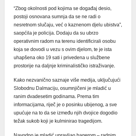
“Zbog okolnosti pod kojima se događaj desio,
postoji osnovana sumnja da se ne radi o
nesretnom slučaju, već o kaznenom djelu ubistva”,
saopćila je policija. Dodaju da su ubrzo
operativnim radom na terenu identificirali osobu
koja se dovodi u vezu s ovim djelom, te je ista
uhapšena oko 19 sati i privedena u službene
prostorije na daljnje kriminalističko istraživanje.
Kako nezvanično saznaje više medija, uključujući
Slobodnu Dalmaciju, osumnjičeni je mladić u
ranim dvadesetim godinama. Prema tim
informacijama, riječ je o posinku ubijenog, a sve
upućuje na to da se između njih dvojice dogodio
težak sukob koji je kulminirao tragedijom.
Navodno je mladić upravljao bagerom – radnim