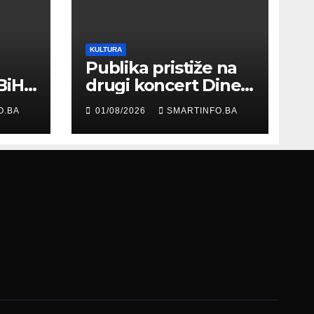
KULTURA
Publika pristiže na
BiH
drugi koncert Dine
Merlina na Koševu
O.BA
01/08/2026
SMARTINFO.BA
ma