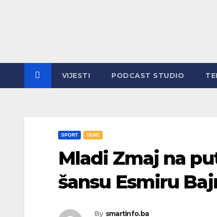
Skip
to
content
VIJESTI
PODCAST STUDIO
TE
SPORT
TEME
Mladi Zmaj na put
šansu Esmiru Baj
By
smartinfo.ba