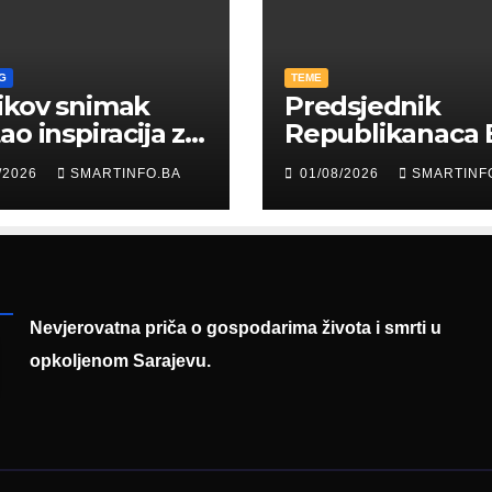
G
TEME
ikov snimak
Predsjednik
ao inspiracija za
Republikanaca 
: Građani kroz
Edin Garaplija
/2026
SMARTINFO.BA
01/08/2026
SMARTINF
diju poslali
prisustvovao
uku
prezentaciji
Federalnog saj
zapošljavanja
Nevjerovatna priča o gospodarima života i smrti u
opkoljenom Sarajevu.