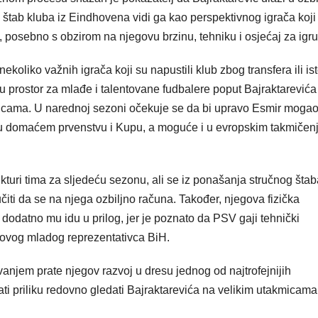
štab kluba iz Eindhovena vidi ga kao perspektivnog igrača koji
 posebno s obzirom na njegovu brzinu, tehniku i osjećaj za igru
liko važnih igrača koji su napustili klub zbog transfera ili is
 prostor za mlađe i talentovane fudbalere poput Bajraktarevića
micama. U narednoj sezoni očekuje se da bi upravo Esmir mogao
 u domaćem prvenstvu i Kupu, a moguće i u evropskim takmičen
ukturi tima za sljedeću sezonu, ali se iz ponašanja stručnog štab
čiti da se na njega ozbiljno računa. Također, njegova fizička
e dodatno mu idu u prilog, jer je poznato da PSV gaji tehnički
lu ovog mladog reprezentativca BiH.
vanjem prate njegov razvoj u dresu jednog od najtrofejnijih
i priliku redovno gledati Bajraktarevića na velikim utakmicama 