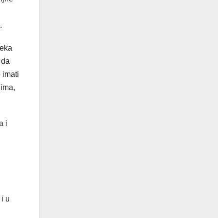
.
teka
 da
 imati
jima,
a i
i u