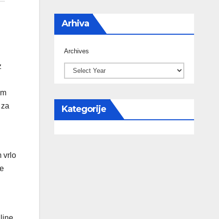
Arhiva
Archives
z
im
 za
Kategorije
 vrlo
se
ljne