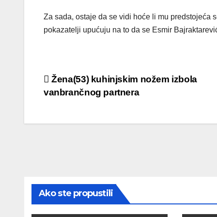
Za sada, ostaje da se vidi hoće li mu predstojeća 
pokazatelji upućuju na to da se Esmir Bajraktarevi
Post
Žena(53) kuhinjskim nožem izbola
vanbrančnog partnera
navigation
Ako ste propustili