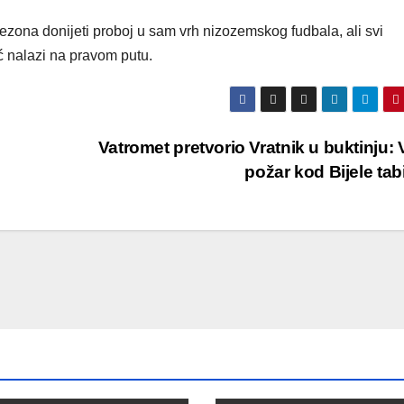
sezona donijeti proboj u sam vrh nizozemskog fudbala, ali svi
ć nalazi na pravom putu.
Vatromet pretvorio Vratnik u buktinju: V
požar kod Bijele tab