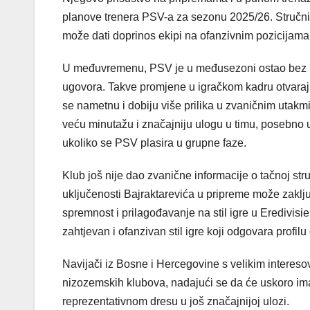
planove trenera PSV-a za sezonu 2025/26. Stručni 
može dati doprinos ekipi na ofanzivnim pozicijama,
U međuvremenu, PSV je u međusezoni ostao bez neko
ugovora. Takve promjene u igračkom kadru otvaraju
se nametnu i dobiju više prilika u zvaničnim utak
veću minutažu i značajniju ulogu u timu, posebno
ukoliko se PSV plasira u grupne faze.
Klub još nije dao zvanične informacije o tačnoj str
uključenosti Bajraktarevića u pripreme može zaklju
spremnost i prilagođavanje na stil igre u Eredivisi
zahtjevan i ofanzivan stil igre koji odgovara profi
Navijači iz Bosne i Hercegovine s velikim intereso
nizozemskih klubova, nadajući se da će uskoro imat
reprezentativnom dresu u još značajnijoj ulozi.