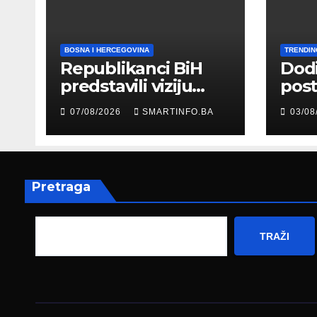
BOSNA I HERCEGOVINA
TRENDIN
Republikanci BiH
Dod
predstavili viziju
post
moderne Bosne i
šale
07/08/2026
SMARTINFO.BA
03/08
Hercegovine
paro
ambasadoru
por
Njemačke
Pretraga
TRAŽI