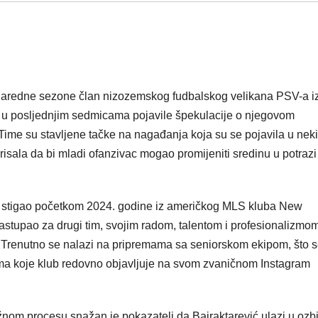
i naredne sezone član nizozemskog fudbalskog velikana PSV-a i
e u posljednjim sedmicama pojavile špekulacije o njegovom
Time su stavljene tačke na nagađanja koja su se pojavila u nek
isala da bi mladi ofanzivac mogao promijeniti sredinu u potrazi
 je stigao početkom 2024. godine iz američkog MLS kluba New
stupao za drugi tim, svojim radom, talentom i profesionalizmom
. Trenutno se nalazi na pripremama sa seniorskom ekipom, što 
isima koje klub redovno objavljuje na svom zvaničnom Instagram
nom procesu snažan je pokazatelj da Bajraktarević ulazi u ozbi