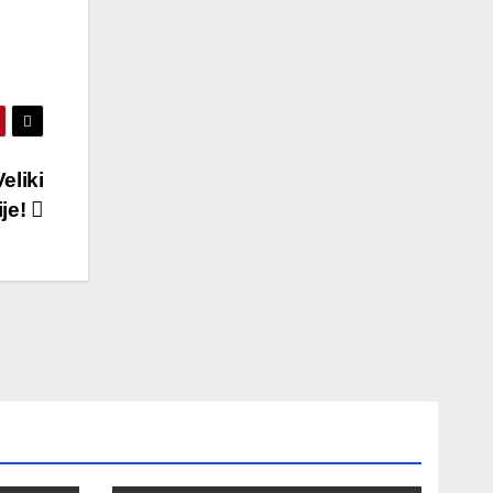
eliki
ije!