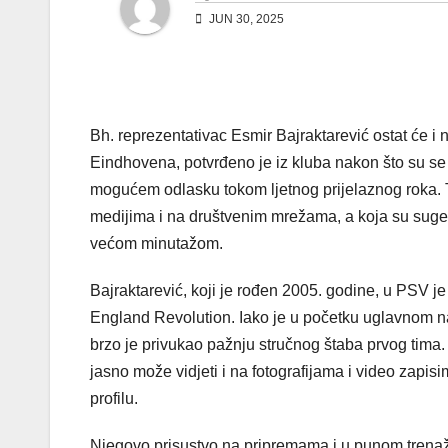
JUN 30, 2025
Bh. reprezentativac Esmir Bajraktarević ostat će 
Eindhovena, potvrđeno je iz kluba nakon što su s
mogućem odlasku tokom ljetnog prijelaznog roka. 
medijima i na društvenim mrežama, a koja su suger
većom minutažom.
Bajraktarević, koji je rođen 2005. godine, u PSV
England Revolution. Iako je u početku uglavnom na
brzo je privukao pažnju stručnog štaba prvog tima
jasno može vidjeti i na fotografijama i video zap
profilu.
Njegovo prisustvo na pripremama i u punom trenaž