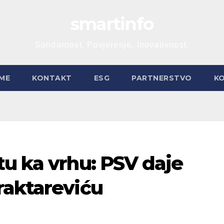
smartinfo
Solidarnost. Povjerenje. Inovativnost.
ME
KONTAKT
ESG
PARTNERSTVO
K
u ka vrhu: PSV daje
raktareviću