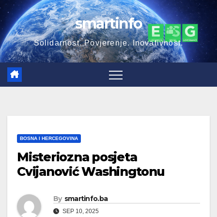
Skip
smartinfo
to
content
Solidarnost. Povjerenje. Inovativnost.
BOSNA I HERCEGOVINA
Misteriozna posjeta
Cvijanović Washingtonu
By
smartinfo.ba
SEP 10, 2025