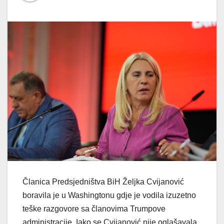
Članica Predsjedništva BiH Željka Cvijanović
boravila je u Washingtonu gdje je vodila izuzetno
teške razgovore sa članovima Trumpove
administracije. Iako se Cvijanović nije oglašavala