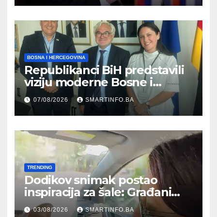
građanima
BOSNA I HERCEGOVINA
Republikanci BiH predstavili
viziju moderne Bosne i
Hercegovine ambasadoru
07/08/2026
SMARTINFO.BA
Njemačke
TRENDING
Dodikov snimak postao
inspiracija za šale: Građani
kroz parodiju poslali poruku
03/08/2026
SMARTINFO.BA