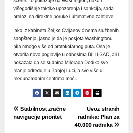
scene. To pokazuje da Washington, nakon
višegodišnje taktike upozorenja i sankcija, sada
prelazi na direktne poruke i ultimativne zahtjeve.
Iako iz kabineta Željke Cvijanović nema službenih
saopštenja, jasno je da je posjeta Washingtonu
bila mnogo više od protokolarnog puta. Ona je
otvorila novo poglavlje u odnosima BiH i SAD, ali i
pokazala da se sudbina Milorada Dodika sve
manje određuje u Banjoj Luci, a sve više u
međunarodnim centrima moći.
Post
Stabilnost zračne
Uvoz stranih
navigacije prioritet
radnika: Plan za
navigation
40.000 radnika