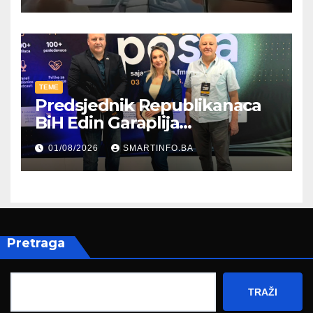
TEME
Predsjednik Republikanaca
BiH Edin Garaplija
prisustvovao prezentaciji
01/08/2026
SMARTINFO.BA
Federalnog sajma
zapošljavanja
Pretraga
TRAŽI