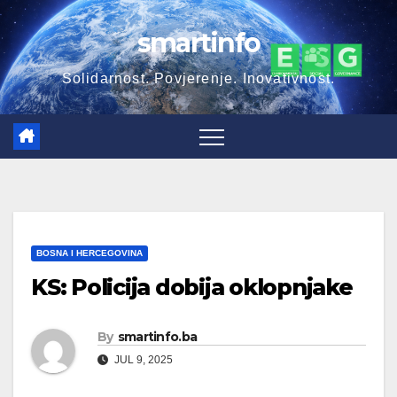
Skip
smartinfo
to
content
Solidarnost. Povjerenje. Inovativnost.
BOSNA I HERCEGOVINA
KS: Policija dobija oklopnjake
By
smartinfo.ba
JUL 9, 2025