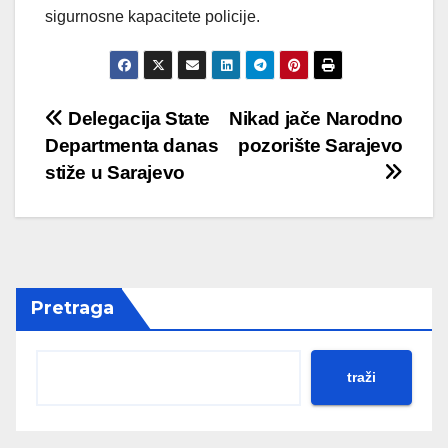
sigurnosne kapacitete policije.
Post
Delegacija State
Nikad jače Narodno
Departmenta danas
pozorište Sarajevo
navigation
stiže u Sarajevo
Pretraga
traži