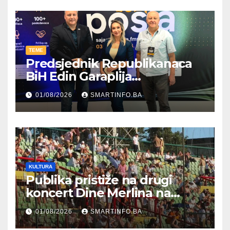
TEME
Predsjednik Republikanaca
BiH Edin Garaplija
prisustvovao prezentaciji
01/08/2026
SMARTINFO.BA
Federalnog sajma
zapošljavanja
KULTURA
Publika pristiže na drugi
koncert Dine Merlina na
Koševu
01/08/2026
SMARTINFO.BA