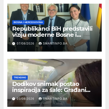
BOSNA I HERCEGOVINA
Republikanci BiH predstavili
viziju moderne Bosne i
Hercegovine ambasadoru
07/08/2026
SMARTINFO.BA
Njemačke
TRENDING
Dodikov snimak postao
inspiracija za šale: Građani
kroz parodiju poslali poruku
03/08/2026
SMARTINFO.BA