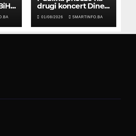
BiH
drugi koncert Dine
Merlina na Koševu
O.BA
01/08/2026
SMARTINFO.BA
ma