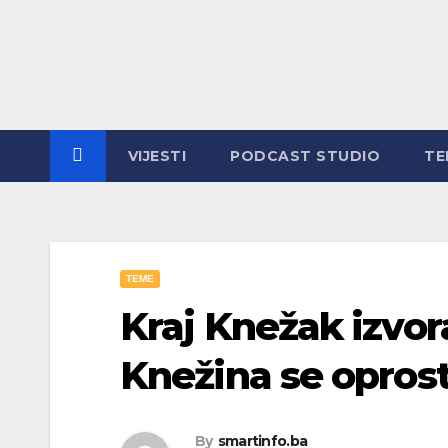
Skip
to
content
VIJESTI
PODCAST STUDIO
TE
TEME
Kraj Knežak izvor
Knežina se oprost
By
smartinfo.ba