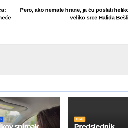
ća:
Pero, ako nemate hrane, ja ću poslati helik
 neće
– veliko srce Halida Beš
G
TEME
ikov snimak
Predsjednik