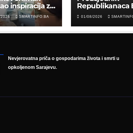
ao inspiracija za
Republikanaca 
: Građani kroz
Edin Garaplija
/2026
SMARTINFO.BA
01/08/2026
SMARTINF
diju poslali
prisustvovao
uku
prezentaciji
Federalnog saj
zapošljavanja
Nevjerovatna priča o gospodarima života i smrti u
opkoljenom Sarajevu.