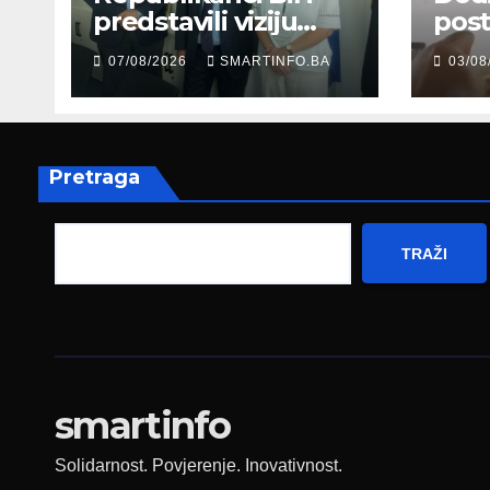
predstavili viziju
post
moderne Bosne i
šale
07/08/2026
SMARTINFO.BA
03/08
Hercegovine
paro
ambasadoru
por
Njemačke
Pretraga
TRAŽI
smartinfo
Solidarnost. Povjerenje. Inovativnost.