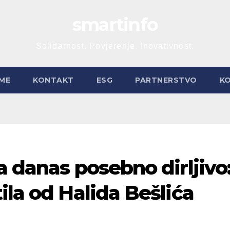
smartinfo
Solidarnost. Povjerenje. Inovativnost.
ME
KONTAKT
ESG
PARTNERSTVO
K
a danas posebno dirljivo
ila od Halida Bešlića