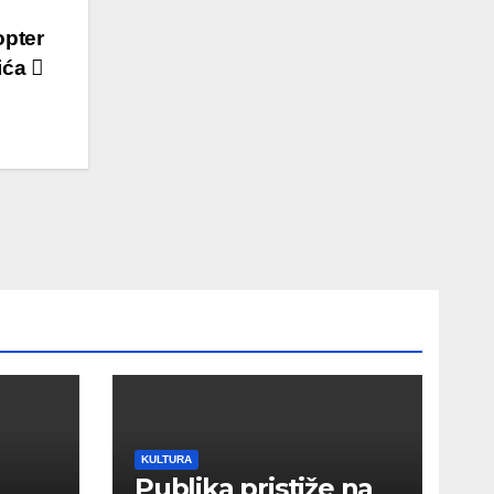
opter
lića
KULTURA
Publika pristiže na