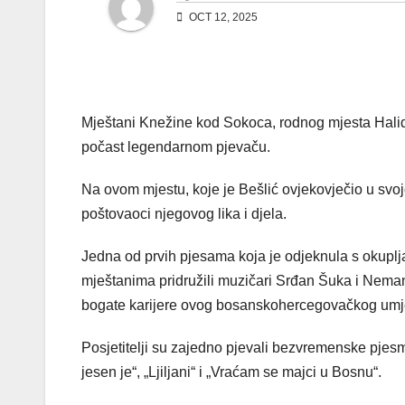
OCT 12, 2025
Mještani Knežine kod Sokoca, rodnog mjesta Halida
počast legendarnom pjevaču.
Na ovom mjestu, koje je Bešlić ovjekovječio u svojoj
poštovaoci njegovog lika i djela.
Jedna od prvih pjesama koja je odjeknula s okuplja
mještanima pridružili muzičari Srđan Šuka i Nemanj
bogate karijere ovog bosanskohercegovačkog umj
Posjetitelji su zajedno pjevali bezvremenske pjesm
jesen je“, „Ljiljani“ i „Vraćam se majci u Bosnu“.