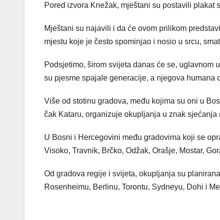
Pored izvora Knežak, mještani su postavili plakat 
Mještani su najavili i da će ovom prilikom predstav
mjestu koje je često spominjao i nosio u srcu, sma
Podsjetimo, širom svijeta danas će se, uglavnom u 
su pjesme spajale generacije, a njegova humana dj
Više od stotinu gradova, među kojima su oni u Bosni
čak Kataru, organizuje okupljanja u znak sjećanja
U Bosni i Hercegovini među gradovima koji se opra
Visoko, Travnik, Brčko, Odžak, Orašje, Mostar, Gor
Od gradova regije i svijeta, okupljanja su planiran
Rosenheimu, Berlinu, Torontu, Sydneyu, Dohi i Me