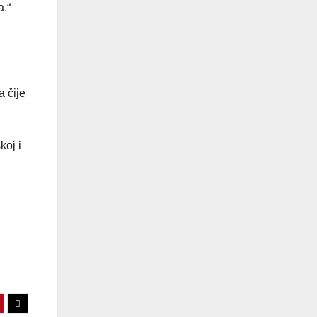
a.“
a čije
koj i