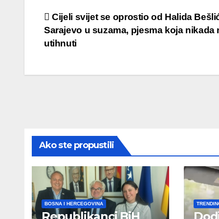
Post
Cijeli svijet se oprostio od Halida Bešli
Sarajevo u suzama, pjesma koja nikada
navigation
utihnuti
Ako ste propustili
BOSNA I HERCEGOVINA
TRENDIN
Republikanci BiH
Dod