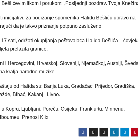
s Bešlićevim likom i porukom: „Posljednji pozdrav. Tvoja Knežin
iti inicijativu za podizanje spomenika Halidu Bešliću upravo na
trajući da je takvo priznanje potpuno zasluženo.
17 sati, održati okupljanja poštovalaca Halida Bešlića – čovjek
ela prelazila granice.
 i Hercegovini, Hrvatskoj, Sloveniji, Njemačkoj, Austriji, Šveds
 na kralja narodne muzike.
štaju od Halida su: Banja Luka, Gradačac, Prijedor, Gradiška,
ažde, Bihać, Kakanj i Livno.
a u Kopru, Ljubljani, Poreču, Osijeku, Frankfurtu, Minhenu,
lbourneu. Prenosi Klix.