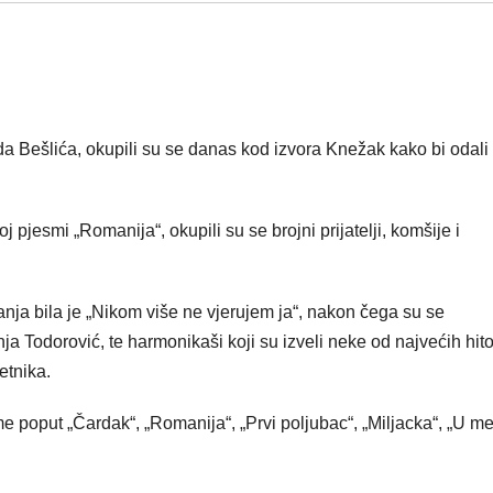
 Bešlića, okupili su se danas kod izvora Knežak kako bi odali
 pjesmi „Romanija“, okupili su se brojni prijatelji, komšije i
nja bila je „Nikom više ne vjerujem ja“, nakon čega su se
a Todorović, te harmonikaši koji su izveli neke od najvećih hito
etnika.
e poput „Čardak“, „Romanija“, „Prvi poljubac“, „Miljacka“, „U me