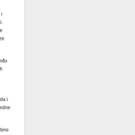
 i
i.
je
ze
Među
ih
da i
redne
ebno