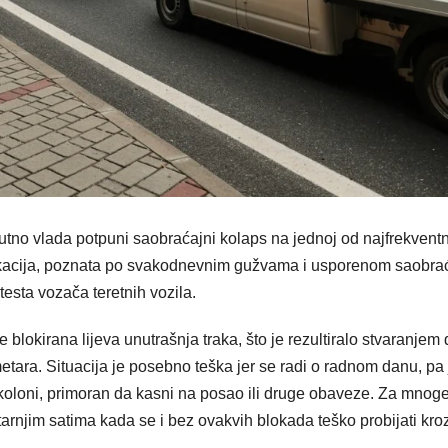
nutno vlada potpuni saobraćajni kolaps na jednoj od najfrekventn
lokacija, poznata po svakodnevnim gužvama i usporenom saobra
esta vozača teretnih vozila.
je blokirana lijeva unutrašnja traka, što je rezultiralo stvaranjem
etara. Situacija je posebno teška jer se radi o radnom danu, pa 
u koloni, primoran da kasni na posao ili druge obaveze. Za mnog
tarnjim satima kada se i bez ovakvih blokada teško probijati kro