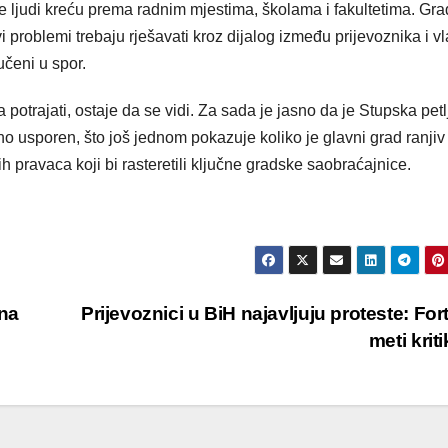
ade ljudi kreću prema radnim mjestima, školama i fakultetima. Gr
problemi trebaju rješavati kroz dijalog između prijevoznika i vla
učeni u spor.
da potrajati, ostaje da se vidi. Za sada je jasno da je Stupska petl
 usporen, što još jednom pokazuje koliko je glavni grad ranjiv
h pravaca koji bi rasteretili ključne gradske saobraćajnice.
na
Prijevoznici u BiH najavljuju proteste: For
meti krit