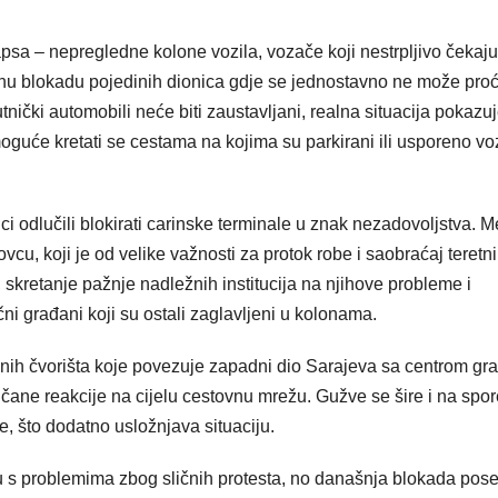
sa – nepregledne kolone vozila, vozače koji nestrpljivo čekaju
unu blokadu pojedinih dionica gdje se jednostavno ne može proć
tnički automobili neće biti zaustavljani, realna situacija pokazu
moguće kretati se cestama na kojima su parkirani ili usporeno vo
ci odlučili blokirati carinske terminale u znak nezadovoljstva. 
ovcu, koji je od velike važnosti za protok robe i saobraćaj teretn
a, skretanje pažnje nadležnih institucija na njihove probleme i
čni građani koji su ostali zaglavljeni u kolonama.
čnih čvorišta koje povezuje zapadni dio Sarajeva sa centrom gra
ančane reakcije na cijelu cestovnu mrežu. Gužve se šire i na spo
e, što dodatno usložnjava situaciju.
ju s problemima zbog sličnih protesta, no današnja blokada pos