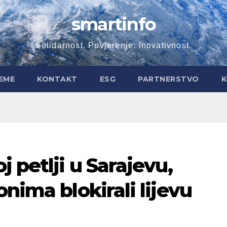
smartinfo
Solidarnost. Povjerenje. Inovativnost.
EME
KONTAKT
ESG
PARTNERSTVO
K
 petlji u Sarajevu,
nima blokirali lijevu