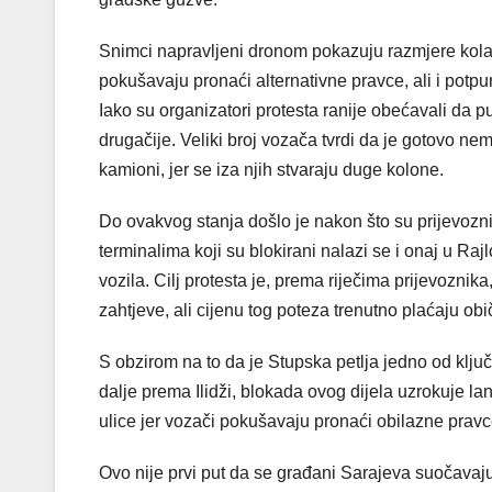
Snimci napravljeni dronom pokazuju razmjere kolap
pokušavaju pronaći alternativne pravce, ali i potp
Iako su organizatori protesta ranije obećavali da pu
drugačije. Veliki broj vozača tvrdi da je gotovo ne
kamioni, jer se iza njih stvaraju duge kolone.
Do ovakvog stanja došlo je nakon što su prijevozni
terminalima koji su blokirani nalazi se i onaj u Rajl
vozila. Cilj protesta je, prema riječima prijevoznik
zahtjeve, ali cijenu tog poteza trenutno plaćaju obi
S obzirom na to da je Stupska petlja jedno od klju
dalje prema Ilidži, blokada ovog dijela uzrokuje l
ulice jer vozači pokušavaju pronaći obilazne pravc
Ovo nije prvi put da se građani Sarajeva suočava