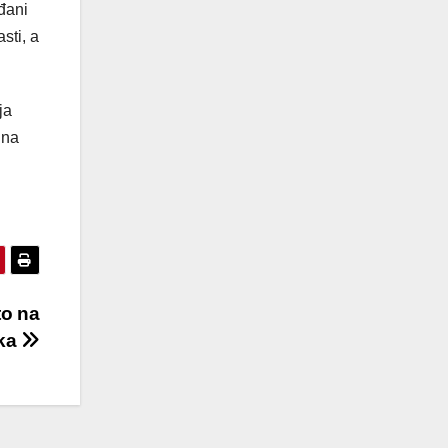
ađani
sti, a
ja
 na
to na
ika