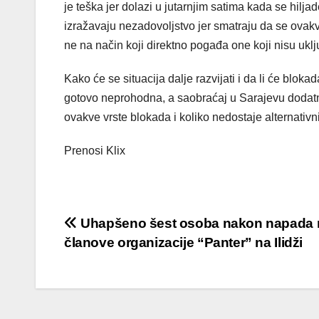
je teška jer dolazi u jutarnjim satima kada se hilj
izražavaju nezadovoljstvo jer smatraju da se ovakvi 
ne na način koji direktno pogađa one koji nisu uklj
Kako će se situacija dalje razvijati i da li će bloka
gotovo neprohodna, a saobraćaj u Sarajevu dodatno
ovakve vrste blokada i koliko nedostaje alternativni
Prenosi Klix
Post
Uhapšeno šest osoba nakon napada 
članove organizacije “Panter” na Ilidži
navigation