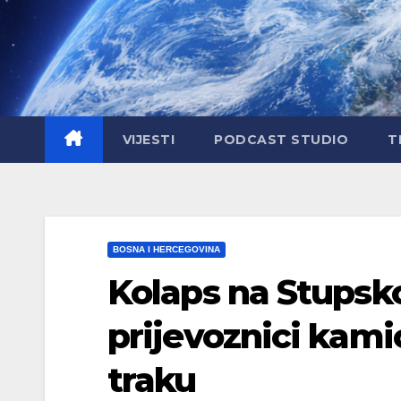
Skip
to
content
VIJESTI
PODCAST STUDIO
T
BOSNA I HERCEGOVINA
Kolaps na Stupskoj
prijevoznici kamio
traku