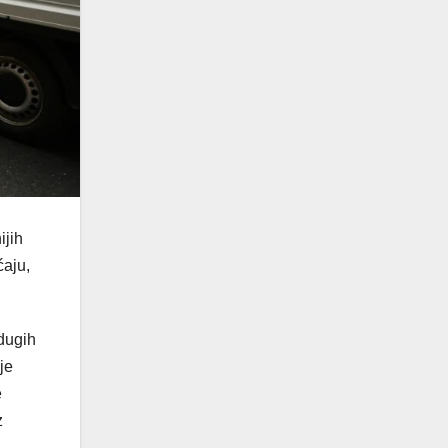
ijih
ćaju,
 dugih
je
e
z