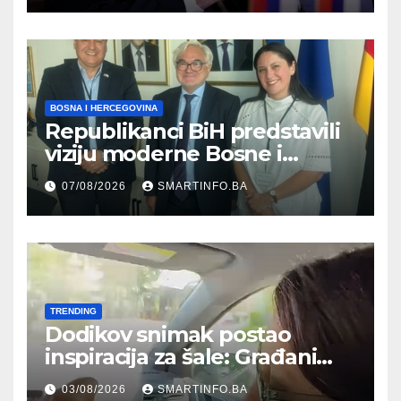
građanima
BOSNA I HERCEGOVINA
Republikanci BiH predstavili
viziju moderne Bosne i
Hercegovine ambasadoru
07/08/2026
SMARTINFO.BA
Njemačke
TRENDING
Dodikov snimak postao
inspiracija za šale: Građani
kroz parodiju poslali poruku
03/08/2026
SMARTINFO.BA