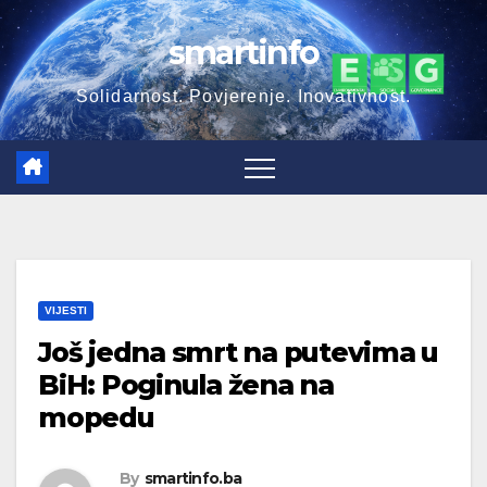
Skip
smartinfo
to
content
Solidarnost. Povjerenje. Inovativnost.
VIJESTI
Još jedna smrt na putevima u
BiH: Poginula žena na
mopedu
By
smartinfo.ba