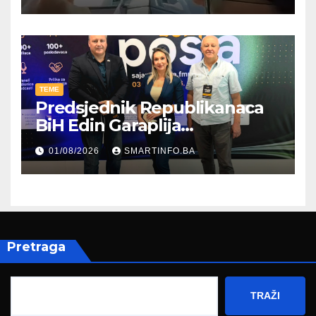
TEME
Predsjednik Republikanaca
BiH Edin Garaplija
prisustvovao prezentaciji
01/08/2026
SMARTINFO.BA
Federalnog sajma
zapošljavanja
Pretraga
TRAŽI