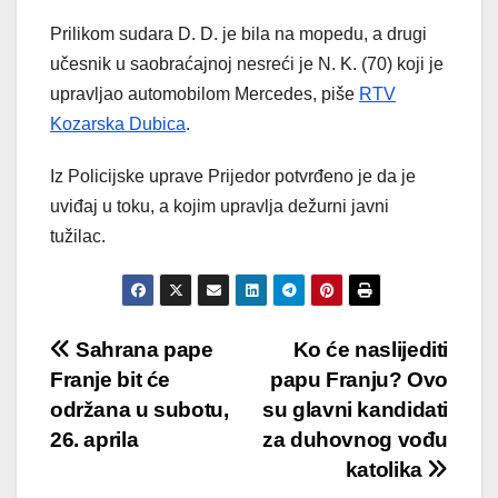
Prilikom sudara D. D. je bila na mopedu, a drugi
učesnik u saobraćajnoj nesreći je N. K. (70) koji je
upravljao automobilom Mercedes, piše
RTV
Kozarska Dubica
.
Iz Policijske uprave Prijedor potvrđeno je da je
uviđaj u toku, a kojim upravlja dežurni javni
tužilac.
Post
Sahrana pape
Ko će naslijediti
Franje bit će
papu Franju? Ovo
navigation
održana u subotu,
su glavni kandidati
26. aprila
za duhovnog vođu
katolika