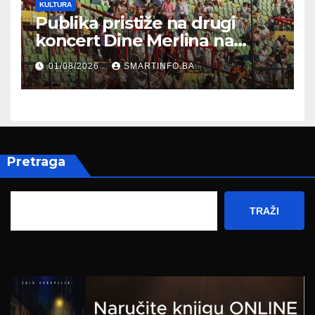
KULTURA
Publika pristiže na drugi
koncert Dine Merlina na
Koševu
01/08/2026
SMARTINFO.BA
Pretraga
TRAŽI