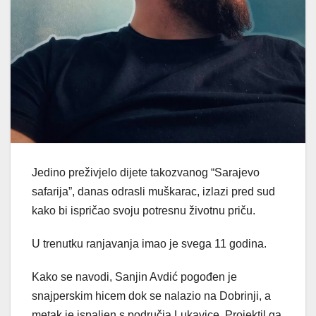
Jedino preživjelo dijete takozvanog “Sarajevo
safarija”, danas odrasli muškarac, izlazi pred sud
kako bi ispričao svoju potresnu životnu priču.
U trenutku ranjavanja imao je svega 11 godina.
Kako se navodi, Sanjin Avdić pogođen je
snajperskim hicem dok se nalazio na Dobrinji, a
metak je ispaljen s područja Lukavice. Projektil ga