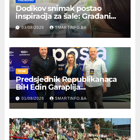
TRENDING
Dodikov snimak postao
inspiracija za šale: Građani
kroz parodiju poslali poruku
03/08/2026
SMARTINFO.BA
TEME
Predsjednik Republikanaca
BiH Edin Garaplija
prisustvovao prezentaciji
01/08/2026
SMARTINFO.BA
Federalnog sajma
zapošljavanja