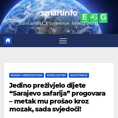
Skip
smartinfo
to
content
Solidarnost. Povjerenje. Inovativnost.
BOSNA I HERCEGOVINA
EKSKLUZIVNO
NAJČITANIJE
Jedino preživjelo dijete
“Sarajevo safarija” progovara
– metak mu prošao kroz
mozak, sada svjedoči!