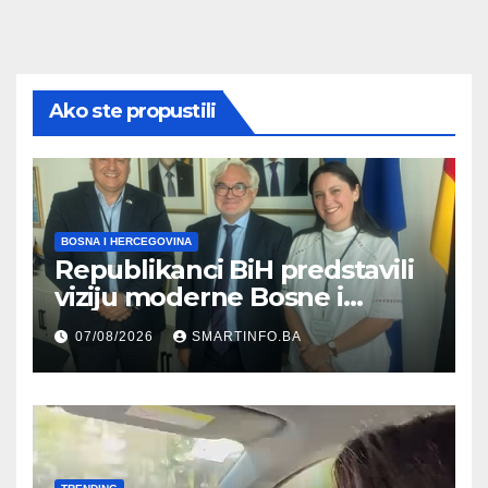
Ako ste propustili
BOSNA I HERCEGOVINA
Republikanci BiH predstavili
viziju moderne Bosne i
Hercegovine ambasadoru
07/08/2026
SMARTINFO.BA
Njemačke