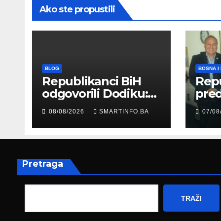
Ako ste propustili
BLOG
BOSNA I
Republikanci BiH
Repu
odgovorili Dodiku:
preds
Bosanskohercegova
mod
08/08/2026
SMARTINFO.BA
07/08
čka kultura postoji i
Her
pripada svim
amb
građanima
Nje
Pretraga
TRAŽI