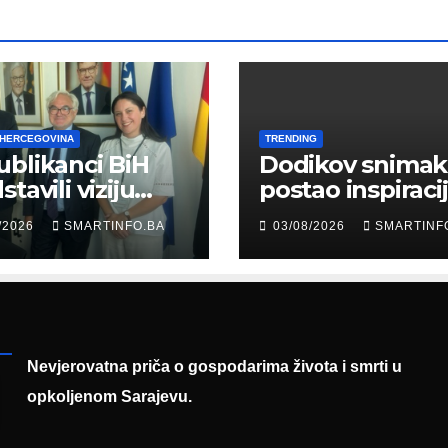
 HERCEGOVINA
TRENDING
blikanci BiH
Dodikov snimak
tavili viziju
postao inspiraci
erne Bosne i
šale: Građani kr
/2026
SMARTINFO.BA
03/08/2026
SMARTINF
cegovine
parodiju poslali
asadoru
poruku
mačke
Nevjerovatna priča o gospodarima života i smrti u
opkoljenom Sarajevu.