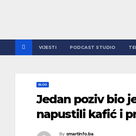
Skip
to
content
VIJESTI
PODCAST STUDIO
TE
BLOG
Jedan poziv bio j
napustili kafić i p
By
smartinfo.ba