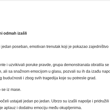
ni odmah izašli
i jedan poseban, emotivan trenutak koji je pokazao zajedništvo
ente i uzvikivali poruke pravde, grupa demonstranata obratila se
nje, ali sa snažnom emocijom u glasu, pozvali su ih da izađu napo
g budućnosti i zbog svih tragedija koje su potresle grad.
o se iz mase.
počeli ustajati jedan po jedan. Ubrzo su izašli napolje i pridružili
o je aplauz i dodatnu emociju među okupljenima.