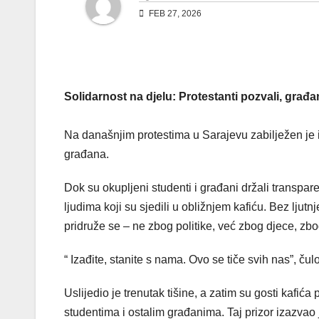
FEB 27, 2026
Solidarnost na djelu: Protestanti pozvali, građa
Na današnjim protestima u Sarajevu zabilježen je 
građana.
Dok su okupljeni studenti i građani držali transpar
ljudima koji su sjedili u obližnjem kafiću. Bez ljut
pridruže se – ne zbog politike, već zbog djece, zbo
“ Izađite, stanite s nama. Ovo se tiče svih nas”, čul
Uslijedio je trenutak tišine, a zatim su gosti kafića 
studentima i ostalim građanima. Taj prizor izazva