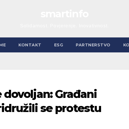
smartinfo
Solidarnost. Povjerenje. Inovativnost.
ME
KONTAKT
ESG
PARTNERSTVO
K
e dovoljan: Građani
ridružili se protestu