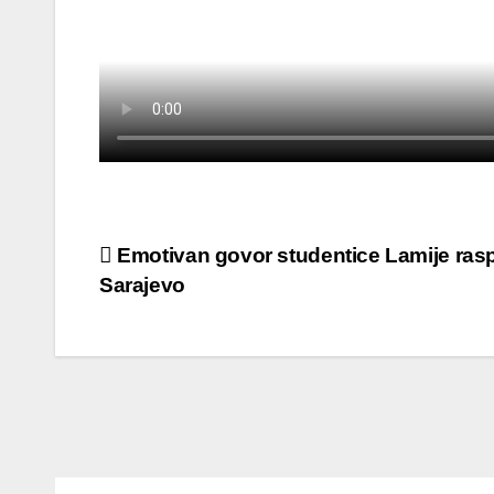
Post
Emotivan govor studentice Lamije ras
Sarajevo
navigation