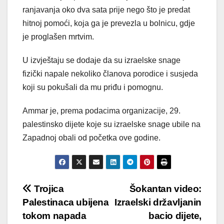
ranjavanja oko dva sata prije nego što je predat
hitnoj pomoći, koja ga je prevezla u bolnicu, gdje
je proglašen mrtvim.
U izvještaju se dodaje da su izraelske snage
fizički napale nekoliko članova porodice i susjeda
koji su pokušali da mu priđu i pomognu.
Ammar je, prema podacima organizacije, 29.
palestinsko dijete koje su izraelske snage ubile na
Zapadnoj obali od početka ove godine.
Post
Trojica
Šokantan video:
Palestinaca ubijena
Izraelski državljanin
navigation
tokom napada
bacio dijete,