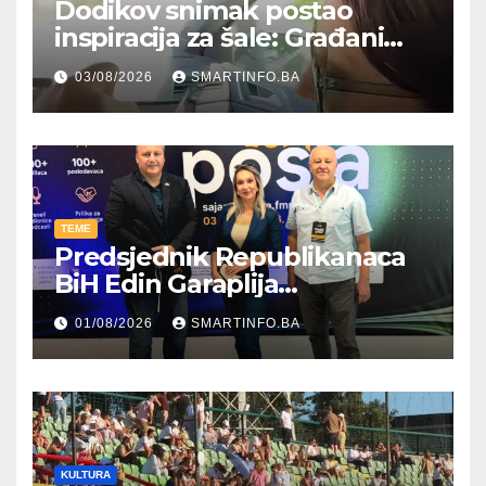
Dodikov snimak postao
inspiracija za šale: Građani
kroz parodiju poslali poruku
03/08/2026
SMARTINFO.BA
TEME
Predsjednik Republikanaca
BiH Edin Garaplija
prisustvovao prezentaciji
01/08/2026
SMARTINFO.BA
Federalnog sajma
zapošljavanja
KULTURA