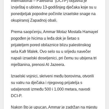
International – Palestina” (DCI-P) objavila je
izvještaj o ubistvu 13-godišnjeg dječaka koje su u
ponedjeljak popodne počinile izraelske snage na
okupiranoj Zapadnoj obali.
Prema saopćenju, Ammar Motaz Mostafa Hamayel
pogođen je hicima u leđa dok je šetao s
prijateljem pored obilaznice blizu palestinskog
sela Kafr Malek. Ovo selo su u srijedu navečer
napali izraelski doseljenici, pri čemu su ubijena tri
mještanina, prenosi Al Jazeera.
Izraelski vojnici, skriveni među borovima, otvorili
su vatru na dječaka i njegovog prijatelja s
udaljenosti između 500 i 1.000 metara, navodi
DCI-P.
Nakon što je upucan, Ammar je zadržan na mjestu