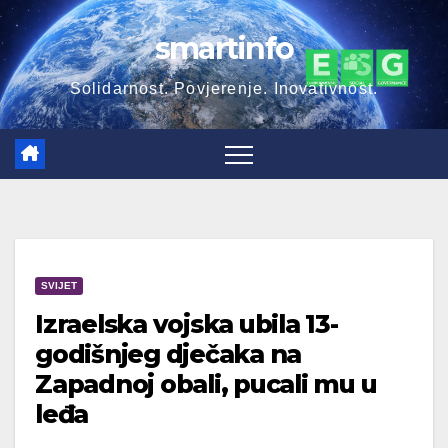
Skip
smartinfo
to
content
Solidarnost. Povjerenje. Inovativnost.
SVIJET
Izraelska vojska ubila 13-
godišnjeg dječaka na
Zapadnoj obali, pucali mu u
leđa