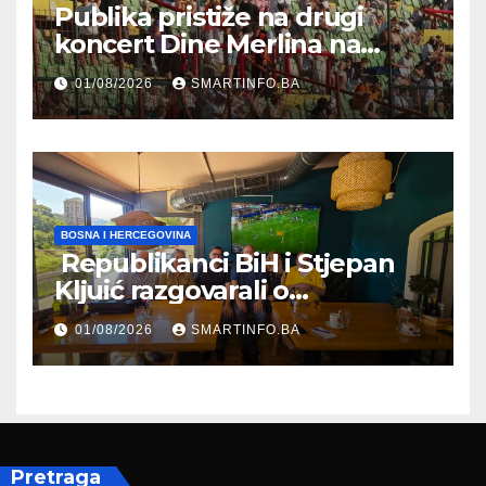
Publika pristiže na drugi
koncert Dine Merlina na
Koševu
01/08/2026
SMARTINFO.BA
BOSNA I HERCEGOVINA
Republikanci BiH i Stjepan
Kljuić razgovarali o
evropskom putu Bosne i
01/08/2026
SMARTINFO.BA
Hercegovine
Pretraga