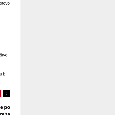
gotovo
štvo
 bili
ve po
treba