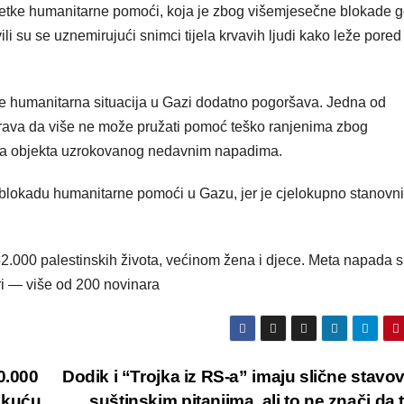
rijetke humanitarne pomoći, koja je zbog višemjesečne blokade 
 su se uznemirujući snimci tijela krvavih ljudi kako leže pored
se humanitarna situacija u Gazi dodatno pogoršava. Jedna od
orava da više ne može pružati pomoć teško ranjenima zbog
nja objekta uzrokovanog nedavnim napadima.
 blokadu humanitarne pomoći u Gazu, jer je cjelokupno stanovni
52.000 palestinskih života, većinom žena i djece. Meta napada su
ari — više od 200 novinara
0.000
Dodik i “Trojka iz RS-a” imaju slične stavo
 kuću
suštinskim pitanjima, ali to ne znači da 