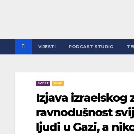
Skip
to
content
VIJESTI
PODCAST STUDIO
TE
SVIJET
TEME
Izjava izraelskog 
ravnodušnost svij
ljudi u Gazi, a nik