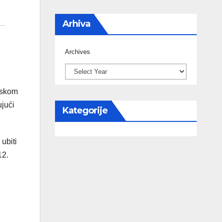
Arhiva
Archives
ijskom
ujući
Kategorije
ubiti
12.