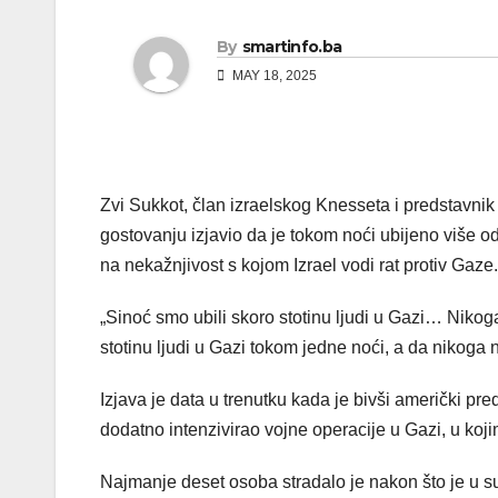
By
smartinfo.ba
MAY 18, 2025
Zvi Sukkot, član izraelskog Knesseta i predstavnik 
gostovanju izjavio da je tokom noći ubijeno više od
na nekažnjivost s kojom Izrael vodi rat protiv Gaze.
„Sinoć smo ubili skoro stotinu ljudi u Gazi… Nikog
stotinu ljudi u Gazi tokom jedne noći, a da nikoga 
Izjava je data u trenutku kada je bivši američki pr
dodatno intenzivirao vojne operacije u Gazi, u ko
Najmanje deset osoba stradalo je nakon što je u su