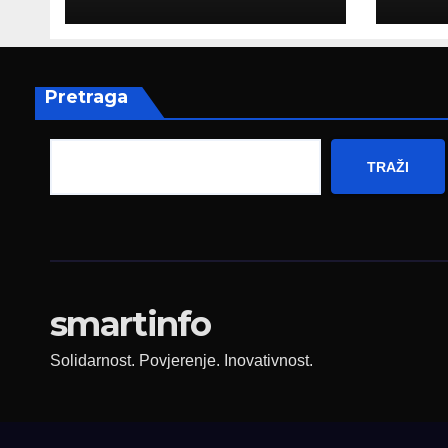
Hercegovine
paro
ambasadoru
por
Njemačke
Pretraga
TRAŽI
smartinfo
Solidarnost. Povjerenje. Inovativnost.