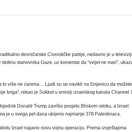
radikalno desničarske Cionističke partije, nedavno je u televiz
 stotinu stanovnika Gaze, uz komentar da “svijet ne mari”, ukaz
a to više ne zanima… Ljudi su se navikli na činjenicu da možete 
nije briga“, rekao je Sukkot u emisiji izraelskog kanala Channel 
edsjednik Donald Trump završio posjetu Bliskom istoku, a Izrael
jima je u svega pet dana ubijeno najmanje 378 Palestinaca.
botu Izrael najavio novu vojnu operaciju. Prema izvještajima