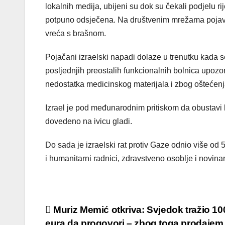
lokalnih medija, ubijeni su dok su čekali podjelu 
potpuno odsječena. Na društvenim mrežama pojavili
vreća s brašnom.
Pojačani izraelski napadi dolaze u trenutku kada 
posljednjih preostalih funkcionalnih bolnica upoz
nedostatka medicinskog materijala i zbog ošteće
Izrael je pod međunarodnim pritiskom da obustavi
dovedeno na ivicu gladi.
Do sada je izraelski rat protiv Gaze odnio više od 
i humanitarni radnici, zdravstveno osoblje i novin
Post
Muriz Memić otkriva: Svjedok tražio 10
eura da progovori – zbog toga prodajem