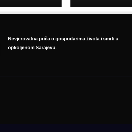
diju poslali
prisustvovao
uku
prezentaciji
Federalnog saj
zapošljavanja
Nevjerovatna priča o gospodarima života i smrti u
opkoljenom Sarajevu.