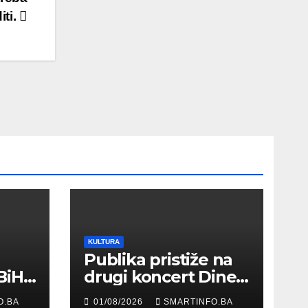
iti.
KULTURA
Publika pristiže na
BiH
drugi koncert Dine
Merlina na Koševu
O.BA
01/08/2026
SMARTINFO.BA