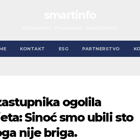
smartinfo
Solidarnost. Povjerenje. Inovativnost.
ME
KONTAKT
ESG
PARTNERSTVO
K
zastupnika ogolila
eta: Sinoć smo ubili sto
oga nije briga.