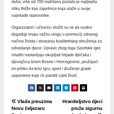
duha, više od 700 mališana poslalo je najljepšu
sliku Ilidže kao zajednice koja ulaže u svoje
najmlađe stanovnike.
Organizatori i učesnici složili su se da ovakvi
događaji imaju važnu ulogu u promociji zdravog
načina života i stvaranju kvalitetnijeg okruženja za
odrastanje djece. Upravo zbog toga Sportske igre
mladih nastavljaju okupljati hiljade dječaka i
djevojčica širom Bosne i Hercegovine, pružajući
im priliku da kroz igru, sport i druženje grade
uspomene koje će pamtiti cijeli život.
Post
Vlada preuzima
Hraniteljstvo djeci
Novu željezaru
pruža sigurnu
navigation