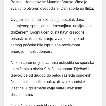
Bosne i Hercegovine Muamer Svraka, čime je
zvanično otvoren ovogodišnji Dan sporta na Ilidži.
Ovaj simbolični čin označio je početak dana
ispunjenog sportskim nadmetanjima, navijanjem i
druženjem. Brojni učenici, nastavnici i roditelji
prisustvovali su otvaranju, a atmosfera je od
samog početka bila ispunjena pozitivnom
energijom i uzbuđenjem.
Nakon ceremonije otvaranja uslijedila su sportska
takmičenja u okviru SIM Dana sporta. Dječaci i
djevojčice od drugog do petog razreda osnovnih
škola imali su priliku pokazati svoje sportske
vještine u igri između dvije vatre i atletskim
disciplinama.
Takmičenja su protekla u duhu fer-pleja,