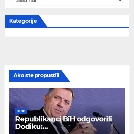
Kategorije
Ako ste propustili
BLOG
Republikanci BiH odgovorili
Dodiku:
Bosanskohercegovačka