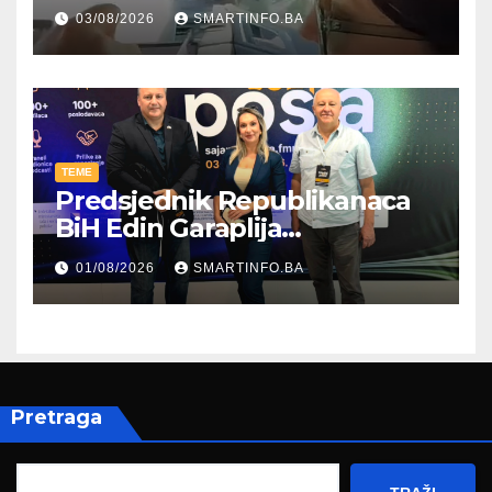
kroz parodiju poslali poruku
03/08/2026
SMARTINFO.BA
TEME
Predsjednik Republikanaca
BiH Edin Garaplija
prisustvovao prezentaciji
01/08/2026
SMARTINFO.BA
Federalnog sajma
zapošljavanja
Pretraga