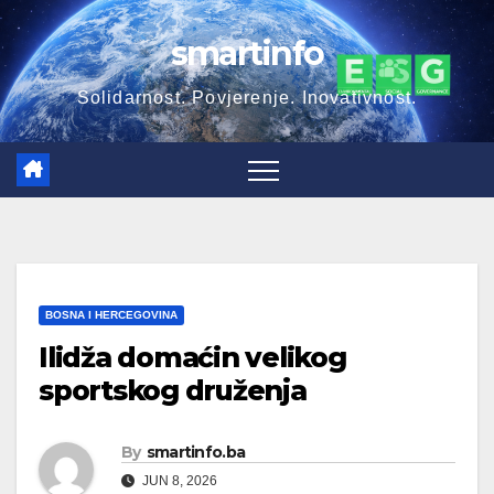
Skip
smartinfo
to
content
Solidarnost. Povjerenje. Inovativnost.
BOSNA I HERCEGOVINA
Ilidža domaćin velikog
sportskog druženja
By
smartinfo.ba
JUN 8, 2026