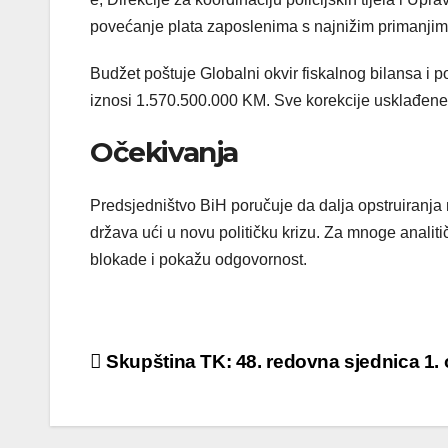
povećanje plata zaposlenima s najnižim primanjim
Budžet poštuje Globalni okvir fiskalnog bilansa i po
iznosi 1.570.500.000 KM. Sve korekcije usklađen
Očekivanja
Predsjedništvo BiH poručuje da dalja opstruiranja ni
država ući u novu političku krizu. Za mnoge analiti
blokade i pokažu odgovornost.
Post
Skupština TK: 48. redovna sjednica 1.
navigation