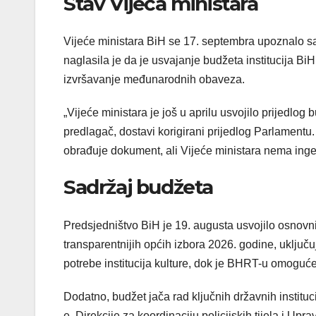
Stav Vijeća ministara
Vijeće ministara BiH se 17. septembra upoznalo s
naglasila je da je usvajanje budžeta institucija BiH
izvršavanje međunarodnih obaveza.
„Vijeće ministara je još u aprilu usvojilo prijedl
predlagač, dostavi korigirani prijedlog Parlamentu.
obrađuje dokument, ali Vijeće ministara nema inger
Sadržaj budžeta
Predsjedništvo BiH je 19. augusta usvojilo osnovn
transparentnijih općih izbora 2026. godine, uključ
potrebe institucija kulture, dok je BHRT-u omogu
Dodatno, budžet jača rad ključnih državnih instit
e, Direkcije za koordinaciju policijskih tijela i U