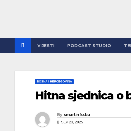
Skip
to
content
VIJESTI
PODCAST STUDIO
TE
BOSNA I HERCEGOVINA
Hitna sjednica o 
By
smartinfo.ba
SEP 23, 2025