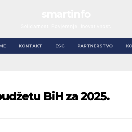
smartinfo
Solidarnost. Povjerenje. Inovativnost.
ME
KONTAKT
ESG
PARTNERSTVO
K
budžetu BiH za 2025.