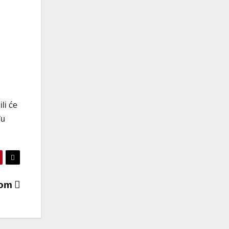
.
ili će
đu
skom