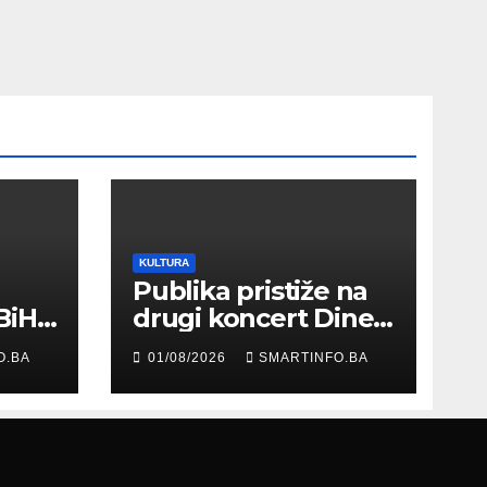
KULTURA
Publika pristiže na
BiH
drugi koncert Dine
Merlina na Koševu
O.BA
01/08/2026
SMARTINFO.BA
ma