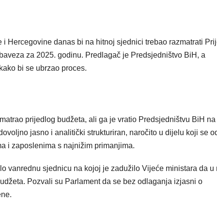
 Hercegovine danas bi na hitnoj sjednici trebao razmatrati Pri
obaveza za 2025. godinu. Predlagač je Predsjedništvo BiH, a
kako bi se ubrzao proces.
trao prijedlog budžeta, ali ga je vratio Predsjedništvu BiH na
voljno jasno i analitički strukturiran, naročito u dijelu koji se 
ma i zaposlenima s najnižim primanjima.
o vanrednu sjednicu na kojoj je zadužilo Vijeće ministara da u
 budžeta. Pozvali su Parlament da se bez odlaganja izjasni o
ene.