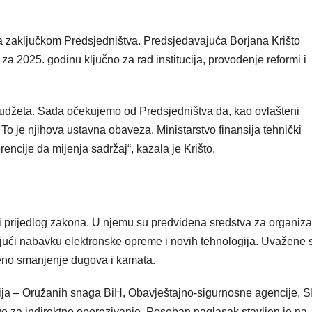
a zaključkom Predsjedništva. Predsjedavajuća Borjana Krišto
 za 2025. godinu ključno za rad institucija, provođenje reformi i
og budžeta. Sada očekujemo od Predsjedništva da, kao ovlašteni
 To je njihova ustavna obaveza. Ministarstvo finansija tehnički
encije da mijenja sadržaj“, kazala je Krišto.
i prijedlog zakona. U njemu su predviđena sredstva za organiza
ujući nabavku elektronske opreme i novih tehnologija. Uvažene s
ćeno smanjenje dugova i kamata.
ucija – Oružanih snaga BiH, Obavještajno-sigurnosne agencije, S
prave za indirektno oporezivanje. Poseban naglasak stavljen je na