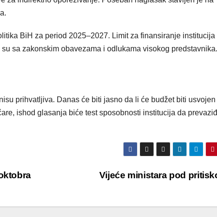
a.
litika BiH za period 2025–2027. Limit za finansiranje institucija
e su sa zakonskim obavezama i odlukama visokog predstavnika
su prihvatljiva. Danas će biti jasno da li će budžet biti usvojen 
čare, ishod glasanja biće test sposobnosti institucija da prevazi
 oktobra
Vijeće ministara pod priti