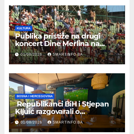
KULTURA
Publika pristiže na drugi
koncert Dine Merlina na
Koševu
01/08/2026
SMARTINFO.BA
BOSNA I HERCEGOVINA
Republikanci BiH i Stjepan
Kljuić razgovarali o
evropskom putu Bosne i
01/08/2026
SMARTINFO.BA
Hercegovine