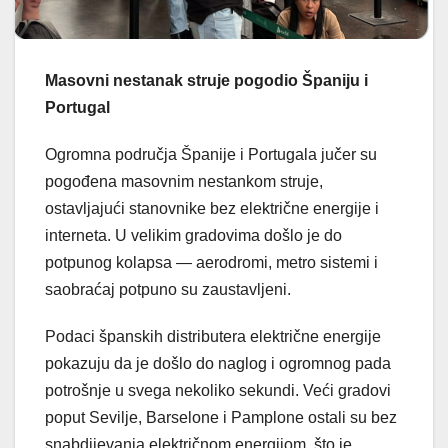
Masovni nestanak struje pogodio Španiju i
Portugal
Ogromna područja Španije i Portugala jučer su
pogođena masovnim nestankom struje,
ostavljajući stanovnike bez električne energije i
interneta. U velikim gradovima došlo je do
potpunog kolapsa — aerodromi, metro sistemi i
saobraćaj potpuno su zaustavljeni.
Podaci španskih distributera električne energije
pokazuju da je došlo do naglog i ogromnog pada
potrošnje u svega nekoliko sekundi. Veći gradovi
poput Sevilje, Barselone i Pamplone ostali su bez
snabdijevanja električnom energijom, što je