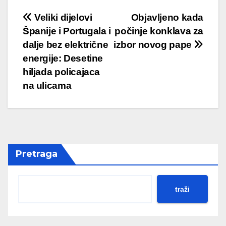
Post
Veliki dijelovi
Objavljeno kada
Španije i Portugala i
počinje konklava za
navigation
dalje bez električne
izbor novog pape
energije: Desetine
hiljada policajaca
na ulicama
Pretraga
traži