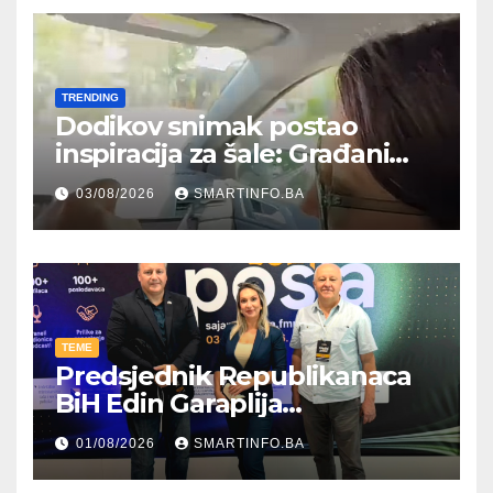
TRENDING
Dodikov snimak postao
inspiracija za šale: Građani
kroz parodiju poslali poruku
03/08/2026
SMARTINFO.BA
TEME
Predsjednik Republikanaca
BiH Edin Garaplija
prisustvovao prezentaciji
01/08/2026
SMARTINFO.BA
Federalnog sajma
zapošljavanja