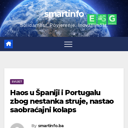
Skip
smartinfo
to
content
Solidarnost. Povjerenje. Inovativnost.
SVIJET
Haos u Španiji i Portugalu
zbog nestanka struje, nastao
saobraćajni kolaps
By
smartinfo.ba