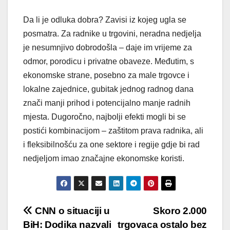
Da li je odluka dobra? Zavisi iz kojeg ugla se
posmatra. Za radnike u trgovini, neradna nedjelja
je nesumnjivo dobrodošla – daje im vrijeme za
odmor, porodicu i privatne obaveze. Međutim, s
ekonomske strane, posebno za male trgovce i
lokalne zajednice, gubitak jednog radnog dana
znači manji prihod i potencijalno manje radnih
mjesta. Dugoročno, najbolji efekti mogli bi se
postići kombinacijom – zaštitom prava radnika, ali
i fleksibilnošću za one sektore i regije gdje bi rad
nedjeljom imao značajne ekonomske koristi.
Post
CNN o situaciji u
Skoro 2.000
BiH: Dodika nazvali
trgovaca ostalo bez