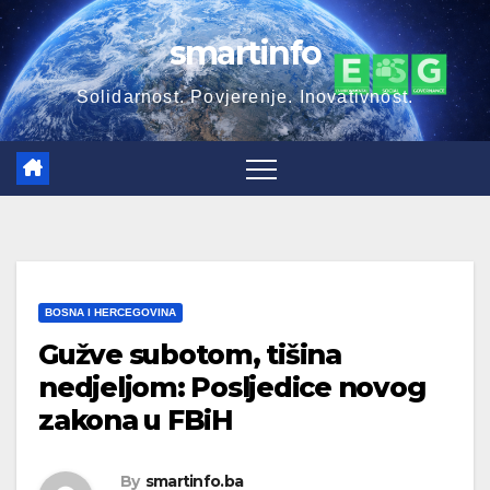
Skip
smartinfo
to
content
Solidarnost. Povjerenje. Inovativnost.
BOSNA I HERCEGOVINA
Gužve subotom, tišina
nedjeljom: Posljedice novog
zakona u FBiH
By
smartinfo.ba