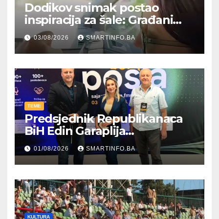
Dodikov snimak postao
inspiracija za šale: Građani
kroz parodiju poslali poruku
03/08/2026
SMARTINFO.BA
TEME
Predsjednik Republikanaca
BiH Edin Garaplija
prisustvovao prezentaciji
01/08/2026
SMARTINFO.BA
Federalnog sajma
zapošljavanja
KULTURA