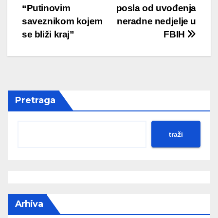
navigation
“Putinovim
posla od uvođenja
saveznikom kojem
neradne nedjelje u
se bliži kraj”
FBIH
Pretraga
traži
Arhiva