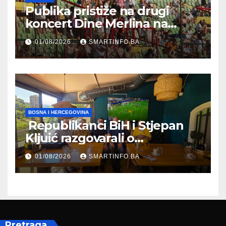
Publika pristiže na drugi
koncert Dine Merlina na
Koševu
01/08/2026
SMARTINFO.BA
BOSNA I HERCEGOVINA
Republikanci BiH i Stjepan
Kljuić razgovarali o
evropskom putu Bosne i
01/08/2026
SMARTINFO.BA
Hercegovine
Pretraga