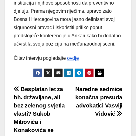
institucija i njihove sposobnosti da preventivno
djeluju. Prema njegovim riječima, upravo zato
Bosna i Hercegovina mora jasno definisati svoj
sigurnosni pravac i iskoristiti prilike poput
predstojeće konferencije u Ankari kako bi dodatno
učvrstila svoju poziciju na međunarodnoj sceni.
Čitav intervju pogledajte
ovdje
Post
Besplatan let za
Naredne sedmice
bh. državljane, ali
konačna presuda
navigation
bez zelenog svjetla
advokatici Vasviji
vlasti? Sukob
Vidović
Mitrovića i
Konakovića se