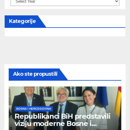
Kategorije
Ako ste propustili
BOSNA I HERCEGOVINA
Republikanci BiH predstavili
viziju moderne Bosne i