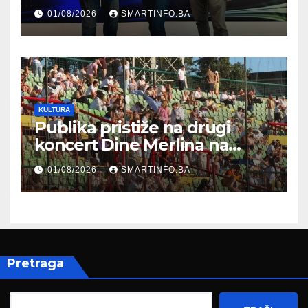
prisustvovao prezentaciji
01/08/2026
SMARTINFO.BA
Federalnog sajma
zapošljavanja
KULTURA
Publika pristiže na drugi
koncert Dine Merlina na
Koševu
01/08/2026
SMARTINFO.BA
Pretraga