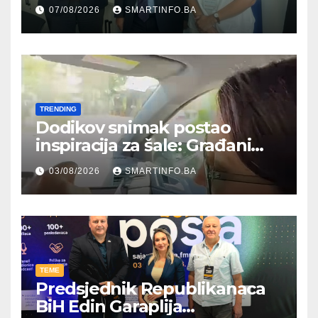
Hercegovine ambasadoru
07/08/2026
SMARTINFO.BA
Njemačke
TRENDING
Dodikov snimak postao
inspiracija za šale: Građani
kroz parodiju poslali poruku
03/08/2026
SMARTINFO.BA
TEME
Predsjednik Republikanaca
BiH Edin Garaplija