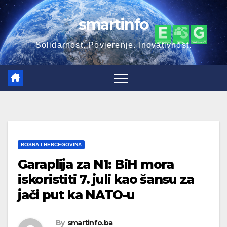
Skip
smartinfo
to
content
Solidarnost. Povjerenje. Inovativnost.
BOSNA I HERCEGOVINA
Garaplija za N1: BiH mora
iskoristiti 7. juli kao šansu za
jači put ka NATO-u
By
smartinfo.ba