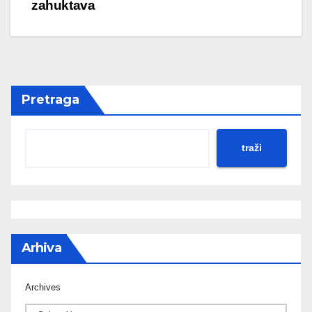
zahuktava
Pretraga
traži
Arhiva
Archives