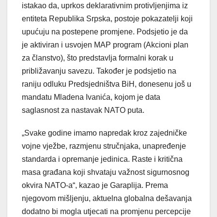
istakao da, uprkos deklarativnim protivljenjima iz
entiteta Republika Srpska, postoje pokazatelji koji
upućuju na postepene promjene. Podsjetio je da
je aktiviran i usvojen MAP program (Akcioni plan
za članstvo), što predstavlja formalni korak u
približavanju savezu. Također je podsjetio na
raniju odluku Predsjedništva BiH, donesenu još u
mandatu Mladena Ivanića, kojom je data
saglasnost za nastavak NATO puta.
„Svake godine imamo napredak kroz zajedničke
vojne vježbe, razmjenu stručnjaka, unapređenje
standarda i opremanje jedinica. Raste i kritična
masa građana koji shvataju važnost sigurnosnog
okvira NATO-a“, kazao je Garaplija. Prema
njegovom mišljenju, aktuelna globalna dešavanja
dodatno bi mogla utjecati na promjenu percepcije