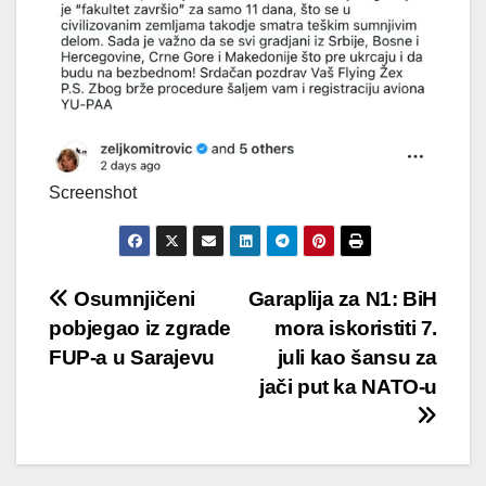
Screenshot
Post
Osumnjičeni
Garaplija za N1: BiH
pobjegao iz zgrade
mora iskoristiti 7.
navigation
FUP-a u Sarajevu
juli kao šansu za
jači put ka NATO-u