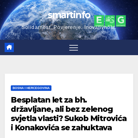
Skip
smartinfo
to
content
Solidarnost. Povjerenje. Inovativnost.
BOSNA I HERCEGOVINA
Besplatan let za bh.
državljane, ali bez zelenog
svjetla vlasti? Sukob Mitrovića
i Konakovića se zahuktava