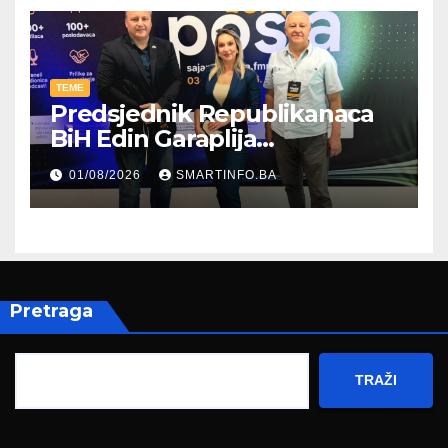
TEME
Predsjednik Republikanaca
BiH Edin Garaplija
prisustvovao prezentaciji
01/08/2026
SMARTINFO.BA
Federalnog sajma
zapošljavanja
Pretraga
TRAŽI