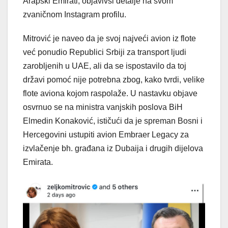
Arapski Emirati, objavivši detalje na svom
zvaničnom Instagram profilu.
Mitrović je naveo da je svoj najveći avion iz flote
već ponudio Republici Srbiji za transport ljudi
zarobljenih u UAE, ali da se ispostavilo da toj
državi pomoć nije potrebna zbog, kako tvrdi, velike
flote aviona kojom raspolaže. U nastavku objave
osvrnuo se na ministra vanjskih poslova BiH
Elmedin Konaković, ističući da je spreman Bosni i
Hercegovini ustupiti avion Embraer Legacy za
izvlačenje bh. građana iz Dubaija i drugih dijelova
Emirata.