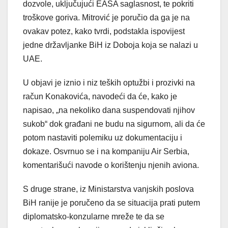
dozvole, uključujući EASA saglasnost, te pokriti
troškove goriva. Mitrović je poručio da ga je na
ovakav potez, kako tvrdi, podstakla ispovijest
jedne državljanke BiH iz Doboja koja se nalazi u
UAE.
U objavi je iznio i niz teških optužbi i prozivki na
račun Konakovića, navodeći da će, kako je
napisao, „na nekoliko dana suspendovati njihov
sukob“ dok građani ne budu na sigurnom, ali da će
potom nastaviti polemiku uz dokumentaciju i
dokaze. Osvrnuo se i na kompaniju Air Serbia,
komentarišući navode o korištenju njenih aviona.
S druge strane, iz Ministarstva vanjskih poslova
BiH ranije je poručeno da se situacija prati putem
diplomatsko-konzularne mreže te da se