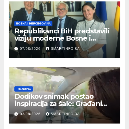
BOSNA I HERCEGOVINA
Republikanci BiH predstavili
viziju moderne Bosne i
Hercegovine ambasadoru
07/08/2026
SMARTINFO.BA
Njemačke
TRENDING
Dodikov snimak postao
inspiracija za šale: Građani
kroz parodiju poslali poruku
03/08/2026
SMARTINFO.BA