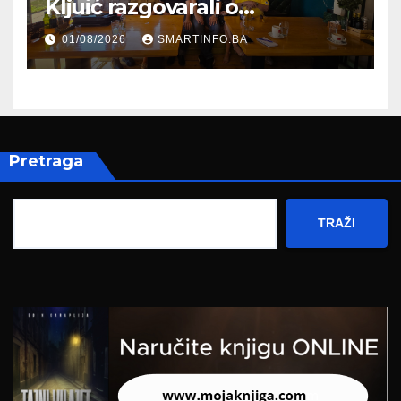
Kljuić razgovarali o
evropskom putu Bosne i
01/08/2026
SMARTINFO.BA
Hercegovine
Pretraga
TRAŽI