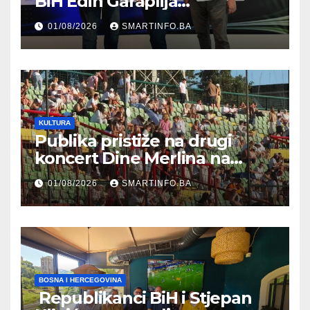
BiH Edin Garaplija
prisustvovao prezentaciji
01/08/2026
SMARTINFO.BA
Federalnog sajma
zapošljavanja
KULTURA
Publika pristiže na drugi
koncert Dine Merlina na
Koševu
01/08/2026
SMARTINFO.BA
BOSNA I HERCEGOVINA
Republikanci BiH i Stjepan