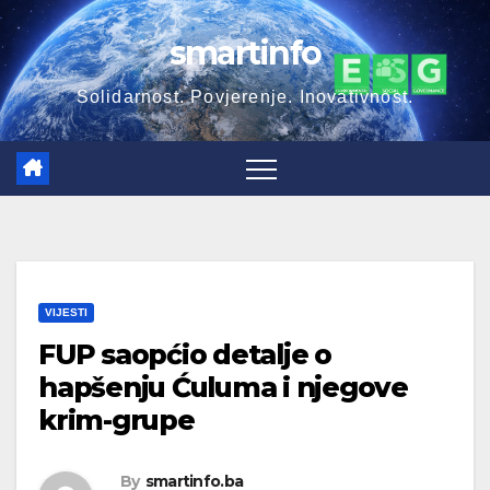
Skip
smartinfo
to
content
Solidarnost. Povjerenje. Inovativnost.
VIJESTI
FUP saopćio detalje o
hapšenju Ćuluma i njegove
krim-grupe
By
smartinfo.ba