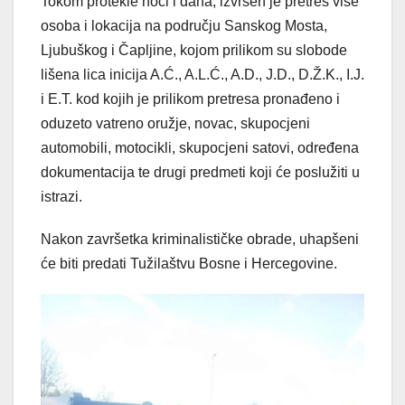
Tokom protekle noći i dana, izvršen je pretres više
osoba i lokacija na području Sanskog Mosta,
Ljubuškog i Čapljine, kojom prilikom su slobode
lišena lica inicija A.Ć., A.L.Ć., A.D., J.D., D.Ž.K., I.J.
i E.T. kod kojih je prilikom pretresa pronađeno i
oduzeto vatreno oružje, novac, skupocjeni
automobili, motocikli, skupocjeni satovi, određena
dokumentacija te drugi predmeti koji će poslužiti u
istrazi.
Nakon završetka kriminalističke obrade, uhapšeni
će biti predati Tužilaštvu Bosne i Hercegovine.