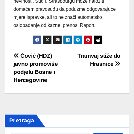
nevinosti, Sud u Strasbourgu može naložiti
domaćem pravosuđu da poduzme odgovarajuće
mjere ispravke, ali to ne znači automatsko
oslobađanje od kazne, prenosi Raport.
Post
Čović (HDZ)
Tramvaj stiže do
javno promoviše
Hrasnice
navigation
podjelu Bosne i
Hercegovine
Pretraga