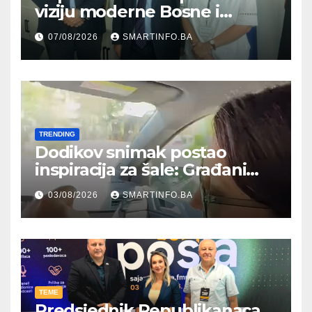
viziju moderne Bosne i
Hercegovine ambasadoru
07/08/2026
SMARTINFO.BA
Njemačke
TRENDING
Dodikov snimak postao
inspiracija za šale: Građani
kroz parodiju poslali poruku
03/08/2026
SMARTINFO.BA
TEME
Predsjednik Republikanaca