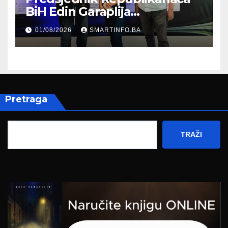
BiH Edin Garaplija
prisustvovao prezentaciji
01/08/2026
SMARTINFO.BA
Federalnog sajma
zapošljavanja
Pretraga
TRAŽI