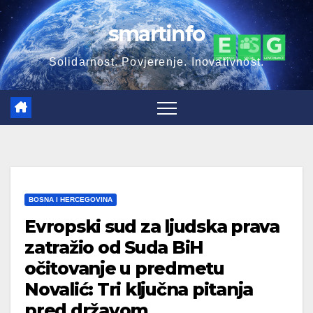
Skip
smartinfo
to
content
Solidarnost. Povjerenje. Inovativnost.
BOSNA I HERCEGOVINA
Evropski sud za ljudska prava
zatražio od Suda BiH
očitovanje u predmetu
Novalić: Tri ključna pitanja
pred državom