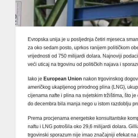
Evropska unija je u posljednja četiri mjeseca smanj
za oko sedam posto, uprkos ranijem političkom obe
vrijednosti od 750 milijardi dolara. Najnoviji poda
veći uticaj na trgovinu od političkih najava i spora
Iako je
European Union
nakon trgovinskog dogov
američkog ukapljenog prirodnog plina (LNG), ukupn
cijenama nafte i plina na svjetskim tržištima, što
do decembra bila manja nego u istom razdoblju pr
Prema procjenama energetske konsultantske kom
naftu i LNG potrošila oko 29,6 milijardi dolara. Gil
trgovinski sporazum nije imao značajniji efekat n