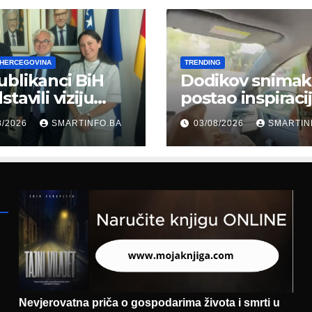
 HERCEGOVINA
TRENDING
blikanci BiH
Dodikov snimak
tavili viziju
postao inspiraci
erne Bosne i
šale: Građani kr
8/2026
SMARTINFO.BA
03/08/2026
SMARTIN
cegovine
parodiju poslali
asadoru
poruku
mačke
Nevjerovatna priča o gospodarima života i smrti u