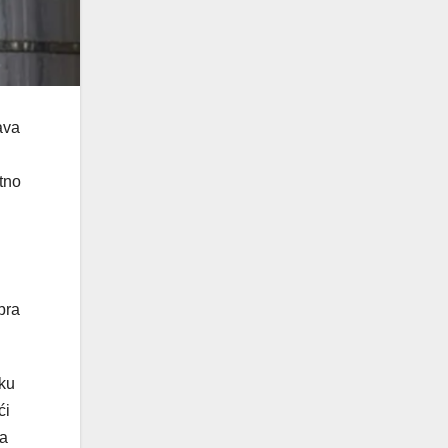
ava
atno
bra
ku
ći
ka