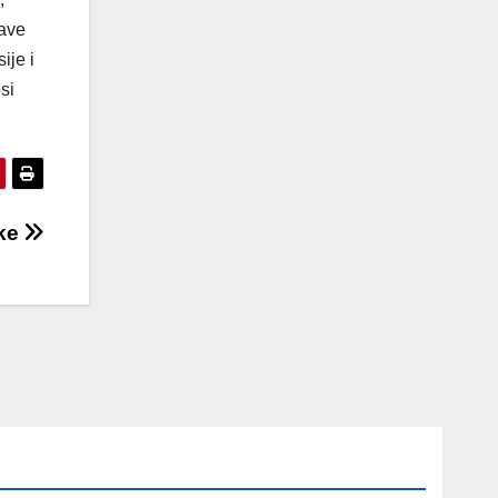
jave
ije i
si
ske