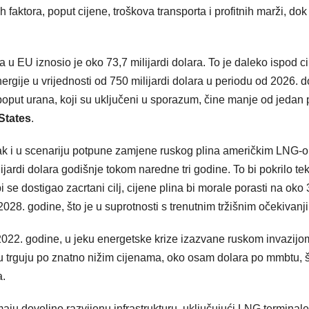
aktora, poput cijene, troškova transporta i profitnih marži, dok
u EU iznosio je oko 73,7 milijardi dolara. To je daleko ispod ci
rgije u vrijednosti od 750 milijardi dolara u periodu od 2026. d
poput urana, koji su uključeni u sporazum, čine manje od jedan 
States
.
ak i u scenariju potpune zamjene ruskog plina američkim LNG-
ijardi dolara godišnje tokom naredne tri godine. To bi pokrilo te
e dostigao zacrtani cilj, cijene plina bi morale porasti na oko 
2028. godine, što je u suprotnosti s trenutnim tržišnim očekivanj
 2022. godine, u jeku energetske krize izazvane ruskom invazijo
u trguju po znatno nižim cijenama, oko osam dolara po mmbtu, 
a.
ju dovoljno razvijenu infrastrukturu, uključujući LNG terminale