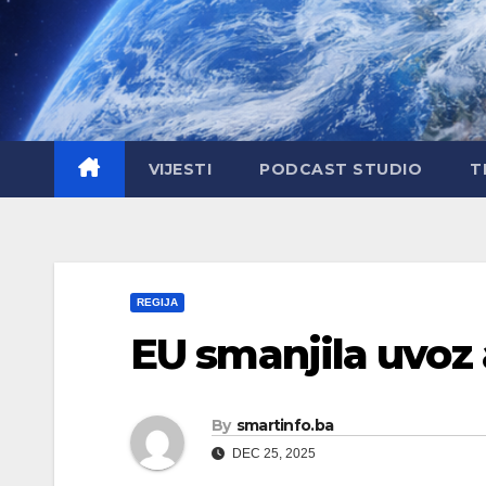
Skip
to
content
VIJESTI
PODCAST STUDIO
T
REGIJA
EU smanjila uvoz
By
smartinfo.ba
DEC 25, 2025