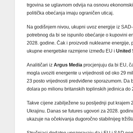
trgovina se uglavnom odvija na osnovu ekonomskih f
politička obećanja imaju ograničen uticaj.
Na godišnjem nivou, ukupni uvoz energije iz SAD-a 
potrebnog da bi se ispunilo obećanje o kupovini ene
2028. godine. Čak i proizvodi nuklearne energije, 
ukupne energetske razmjene između EU i
United 
Analitičari iz
Argus Media
procjenjuju da bi EU, č
mogla uvoziti energente u vrijednosti od oko 29 mil
23 posto vrijednosti predviđene sporazumom. Da bi s
dolara po milionu britanskih toplinskih jedinica do 
Takve cijene zabilježene su posljednji put krajem
Ukrajinu. Danas se futures ugovori za 2028. godin
ukazuje na očekivanja dugoročno stabilnijeg tržišt
Stručnjaci dodatno upozoravaju da i EU i SAD nema