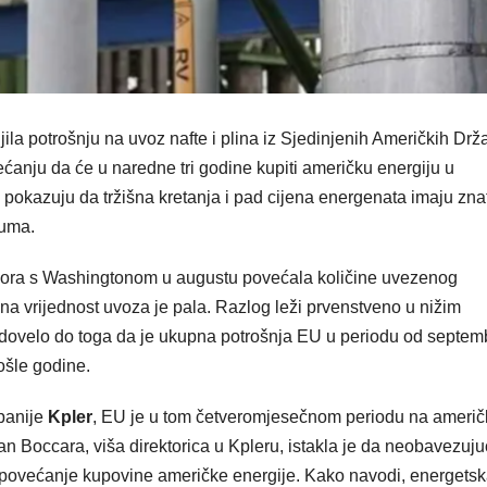
ila potrošnju na uvoz nafte i plina iz Sjedinjenih Američkih Drž
ćanju da će u naredne tri godine kupiti američku energiju u
ci pokazuju da tržišna kretanja i pad cijena energenata imaju zn
zuma.
ora s Washingtonom u augustu povećala količine uvezenog
a vrijednost uvoza je pala. Razlog leži prvenstveno u nižim
 je dovelo do toga da je ukupna potrošnja EU u periodu od septem
ošle godine.
panije
Kpler
, EU je u tom četveromjesečnom periodu na američ
lian Boccara, viša direktorica u Kpleru, istakla je da neobavezuju
a povećanje kupovine američke energije. Kako navodi, energets