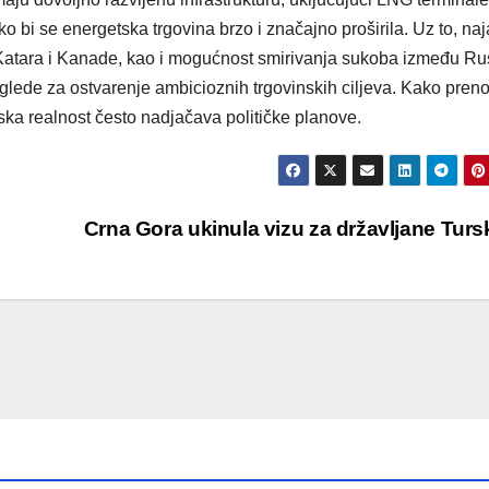
ko bi se energetska trgovina brzo i značajno proširila. Uz to, na
atara i Kanade, kao i mogućnost smirivanja sukoba između Rus
zglede za ostvarenje ambicioznih trgovinskih ciljeva. Kako preno
ka realnost često nadjačava političke planove.
Crna Gora ukinula vizu za državljane Tur