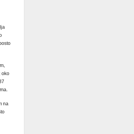
lja
o
posto
om,
k oko
37
ima.
m na
što
,