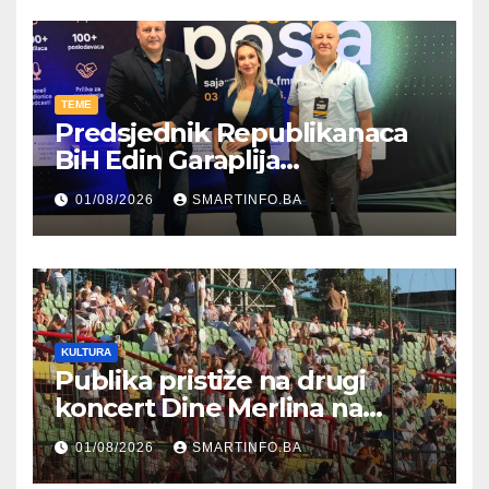
TEME
Predsjednik Republikanaca
BiH Edin Garaplija
prisustvovao prezentaciji
01/08/2026
SMARTINFO.BA
Federalnog sajma
zapošljavanja
KULTURA
Publika pristiže na drugi
koncert Dine Merlina na
Koševu
01/08/2026
SMARTINFO.BA