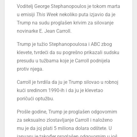
Voditelj George Stephanopoulos je tokom marta
u emisiji
This Week
nekoliko puta izjavio da je
Trump na sudu proglašen krivim za silovanje
novinarke E. Jean Carroll.
Trump je tužio Stephanopoulosa i ABC zbog
klevete, tvrdeći da su pogrešno prikazali sudsku
presudu u tužbama koje je Carroll podnijela
protiv njega.
Carroll je tvrdila da ju je Trump silovao u robnoj
kući sredinom 1990-ih i da ju je klevetao
poričući optužbu.
Prošle godine, Trump je proglašen odgovornim
za seksualno zlostavljanje Carroll i naloženo
mu je da joj plati 5 miliona dolara odštete. U
januaru je također proglašen odgovornim u još