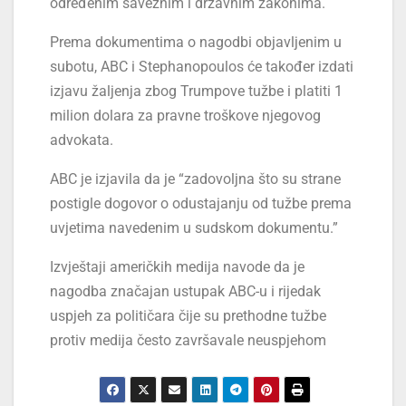
određenim saveznim i državnim zakonima.
Prema dokumentima o nagodbi objavljenim u
subotu, ABC i Stephanopoulos će također izdati
izjavu žaljenja zbog Trumpove tužbe i platiti 1
milion dolara za pravne troškove njegovog
advokata.
ABC je izjavila da je “zadovoljna što su strane
postigle dogovor o odustajanju od tužbe prema
uvjetima navedenim u sudskom dokumentu.”
Izvještaji američkih medija navode da je
nagodba značajan ustupak ABC-u i rijedak
uspjeh za političara čije su prethodne tužbe
protiv medija često završavale neuspjehom