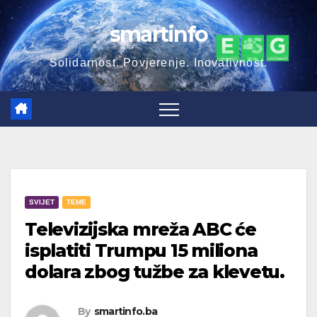
smartinfo
Solidarnost. Povjerenje. Inovativnost.
SVIJET
TEME
Televizijska mreža ABC će
isplatiti Trumpu 15 miliona
dolara zbog tužbe za klevetu.
By
smartinfo.ba