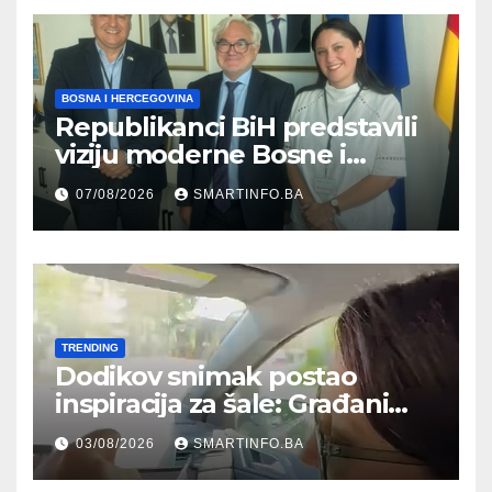
BOSNA I HERCEGOVINA
Republikanci BiH predstavili
viziju moderne Bosne i
Hercegovine ambasadoru
07/08/2026
SMARTINFO.BA
Njemačke
TRENDING
Dodikov snimak postao
inspiracija za šale: Građani
kroz parodiju poslali poruku
03/08/2026
SMARTINFO.BA