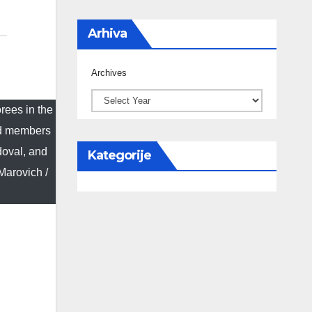
Arhiva
Archives
ees in the
ad members
doval, and
Kategorije
Marovich /