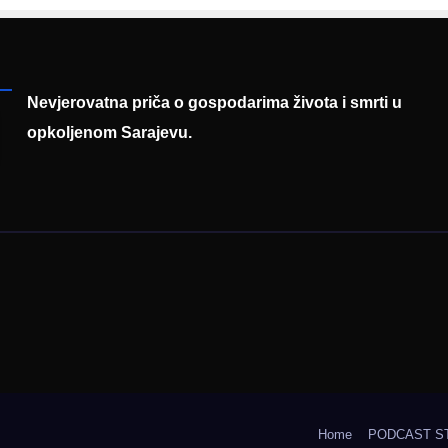
uku
prezentaciji
Federalnog saj
zapošljavanja
Nevjerovatna priča o gospodarima života i smrti u
opkoljenom Sarajevu.
Home
PODCAST S