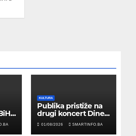
KULTURA
Publika pristiže na
BiH
drugi koncert Dine
Merlina na Koševu
O.BA
01/08/2026
SMARTINFO.BA