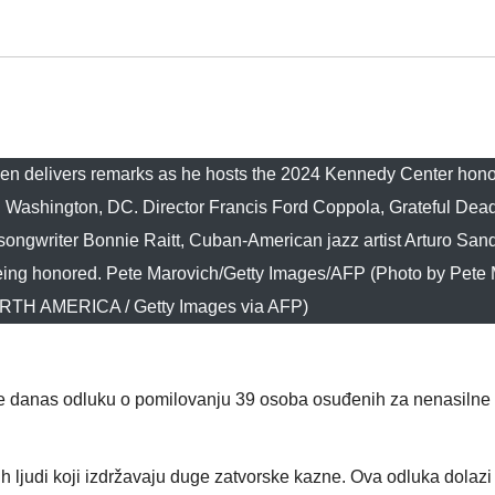
elivers remarks as he hosts the 2024 Kennedy Center honor
 Washington, DC. Director Francis Ford Coppola, Grateful De
songwriter Bonnie Raitt, Cuban-American jazz artist Arturo San
ing honored. Pete Marovich/Getty Images/AFP (Photo by Pete 
H AMERICA / Getty Images via AFP)
je danas odluku o pomilovanju 39 osoba osuđenih za nenasilne
h ljudi koji izdržavaju duge zatvorske kazne. Ova odluka dolazi