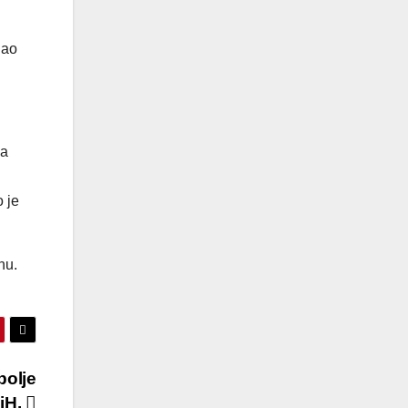
jao
.
da
 je
nu.
bolje
BiH.