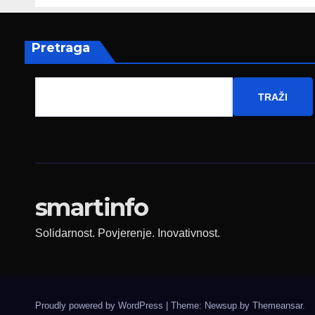
ambasadoru
por
Njemačke
Pretraga
TRAŽI
smartinfo
Solidarnost. Povjerenje. Inovativnost.
Proudly powered by WordPress
|
Theme: Newsup by
Themeansar
.