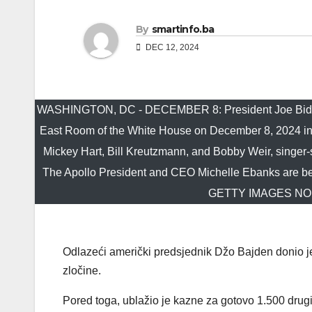
By
smartinfo.ba
DEC 12, 2024
WASHINGTON, DC - DECEMBER 8: President Joe Biden d
East Room of the White House on December 8, 2024 in
Mickey Hart, Bill Kreutzmann, and Bobby Weir, singer-
The Apollo President and CEO Michelle Ebanks are be
GETTY IMAGES NORT
Odlazeći američki predsjednik Džo Bajden donio 
zločine.
Pored toga, ublažio je kazne za gotovo 1.500 drugi