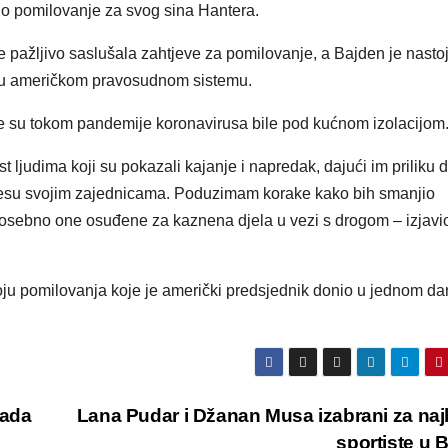
o pomilovanje za svog sina Hantera.
e pažljivo saslušala zahtjeve za pomilovanje, a Bajden je nasto
vdi u američkom pravosudnom sistemu.
e su tokom pandemije koronavirusa bile pod kućnom izolacijom
t ljudima koji su pokazali kajanje i napredak, dajući im priliku 
nesu svojim zajednicama. Poduzimam korake kako bih smanjio
osebno one osuđene za kaznena djela u vezi s drogom – izjavio
broju pomilovanja koje je američki predsjednik donio u jednom da
pada
Lana Pudar i Džanan Musa izabrani za naj
sportiste u 