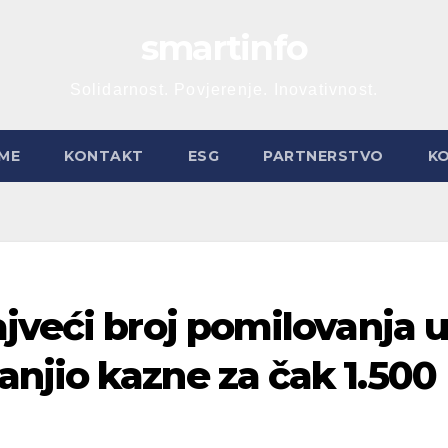
smartinfo
Solidarnost. Povjerenje. Inovativnost.
ME
KONTAKT
ESG
PARTNERSTVO
K
jveći broj pomilovanja 
njio kazne za čak 1.500