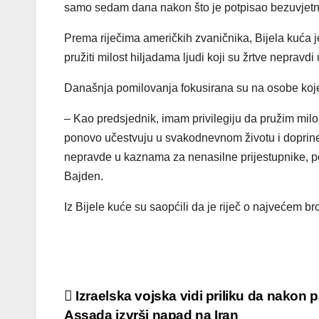
samo sedam dana nakon što je potpisao bezuvjetn
Prema riječima američkih zvaničnika, Bijela kuća j
pružiti milost hiljadama ljudi koji su žrtve nepra
Današnja pomilovanja fokusirana su na osobe koj
– Kao predsjednik, imam privilegiju da pružim milos
ponovo učestvuju u svakodnevnom životu i dopri
nepravde u kaznama za nenasilne prijestupnike, p
Bajden.
Iz Bijele kuće su saopćili da je riječ o najvećem 
Izraelska vojska vidi priliku da nakon 
Assada izvrši napad na Iran