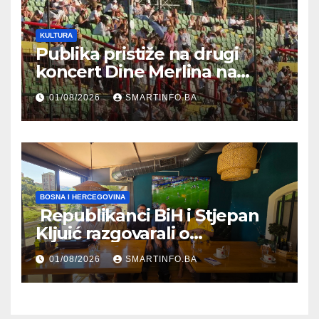
KULTURA
Publika pristiže na drugi
koncert Dine Merlina na
Koševu
01/08/2026
SMARTINFO.BA
BOSNA I HERCEGOVINA
Republikanci BiH i Stjepan
Kljuić razgovarali o
evropskom putu Bosne i
01/08/2026
SMARTINFO.BA
Hercegovine