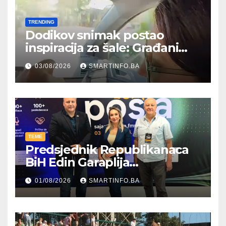
TRENDING
Dodikov snimak postao
inspiracija za šale: Građani
kroz parodiju poslali poruku
03/08/2026
SMARTINFO.BA
TEME
Predsjednik Republikanaca
BiH Edin Garaplija
prisustvovao prezentaciji
01/08/2026
SMARTINFO.BA
Federalnog sajma
zapošljavanja